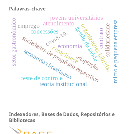
Palavras-chave
jovens universitários
setor gastronômico
micro e pequena empresa
atendimento
organizações híbridas.
emprego
solidariedade
gestão da saúde
contrato
concessões
covid-19.
sociedades de propósito específico
economia
compliance
aeroportos brasileiros
adaptação
teste de controle
teoria institucional.
Indexadores, Bases de Dados, Repositórios e
Bibliotecas