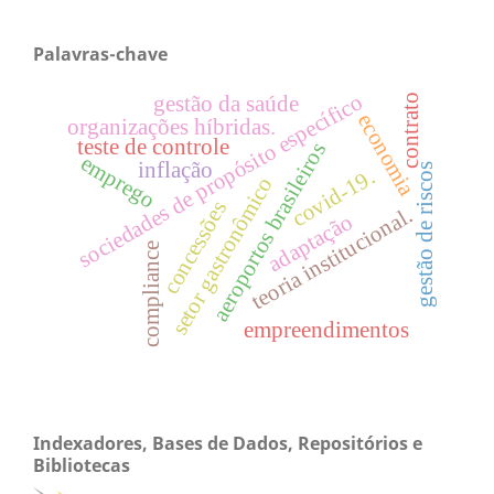
Palavras-chave
sociedades de propósito específico
contrato
gestão da saúde
economia
organizações híbridas.
teste de controle
aeroportos brasileiros
emprego
inflação
gestão de riscos
covid-19.
setor gastronômico
concessões
teoria institucional.
adaptação
compliance
empreendimentos
Indexadores, Bases de Dados, Repositórios e
Bibliotecas