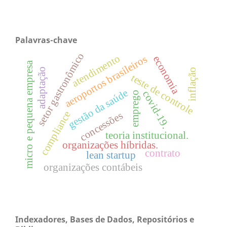
Palavras-chave
setor gastronômico
atendimento
aeroportos brasileiros
economia
micro e pequena empresa
adaptação
inflação
teste de controle
gestão da saúde
covid-19.
emprego
compliance
concessões
teoria institucional.
organizações híbridas.
contrato
lean startup
organizações contábeis
Indexadores, Bases de Dados, Repositórios e