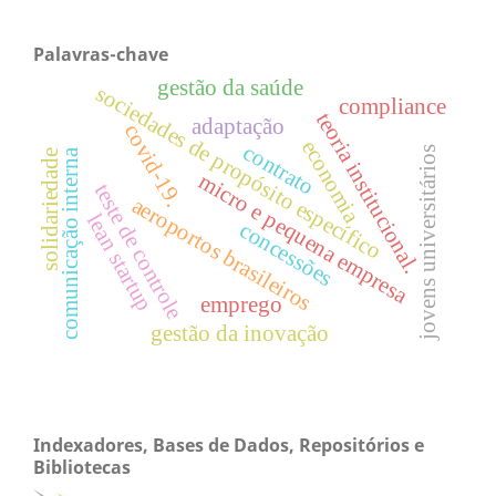
Palavras-chave
gestão da saúde
sociedades de propósito específico
compliance
teoria institucional.
adaptação
covid-19.
economia
contrato
jovens universitários
comunicação interna
solidariedade
micro e pequena empresa
teste de controle
aeroportos brasileiros
lean startup
concessões
emprego
gestão da inovação
Indexadores, Bases de Dados, Repositórios e
Bibliotecas