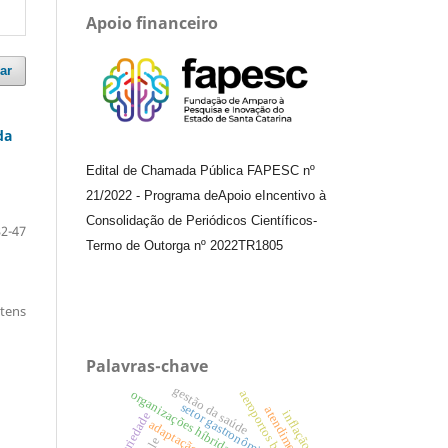
Apoio financeiro
ar
da
Edital de Chamada Pública FAPESC nº
21/2022
-
Programa de
Apoio e
Incentivo à
Consolidação de Periódicos
Científicos
-
32-47
Termo de Outorga nº
2022TR1805
itens
Palavras-chave
gestão da saúde
organizações híbridas.
aeroportos brasileiros
setor gastronômico
atendimento
inflação
solidariedade
adaptação