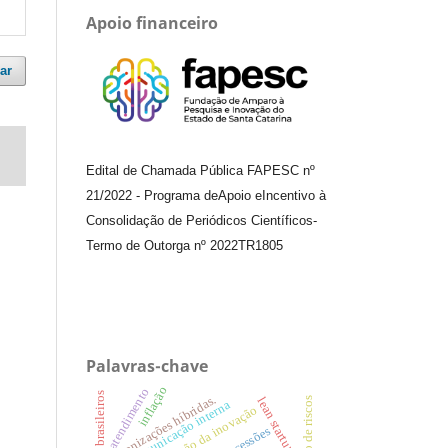
Apoio financeiro
ar
Edital de Chamada Pública FAPESC nº
21/2022
-
Programa de
Apoio e
Incentivo à
Consolidação de Periódicos
Científicos
-
Termo de Outorga nº
2022TR1805
Palavras-chave
inflação
atendimento
organizações híbridas.
gestão de riscos
lean startup
comunicação interna
gestão da inovação
concessões