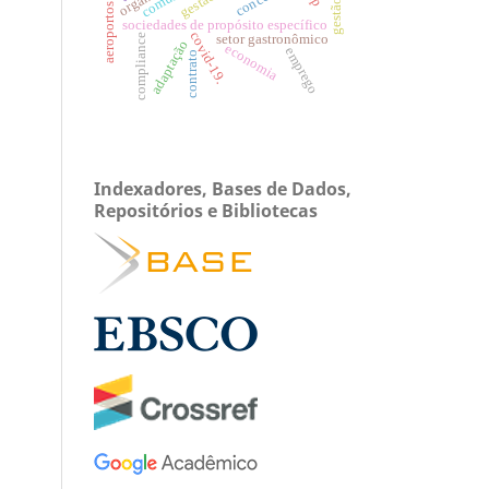
aeroportos brasileiros
sociedades de propósito específico
covid-19.
setor gastronômico
compliance
adaptação
economia
emprego
contrato
Indexadores, Bases de Dados,
Repositórios e Bibliotecas