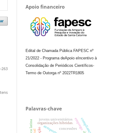
Apoio financeiro
ar
Edital de Chamada Pública FAPESC nº
21/2022
-
Programa de
Apoio e
Incentivo à
Consolidação de Periódicos
Científicos
-
-263
Termo de Outorga nº
2022TR1805
itens
Palavras-chave
compliance
emprego
jovens universitários
américa latina
organizações híbridas.
concessões