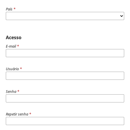
País
*
Acesso
E-mail
*
Usuário
*
Senha
*
Repetir senha
*