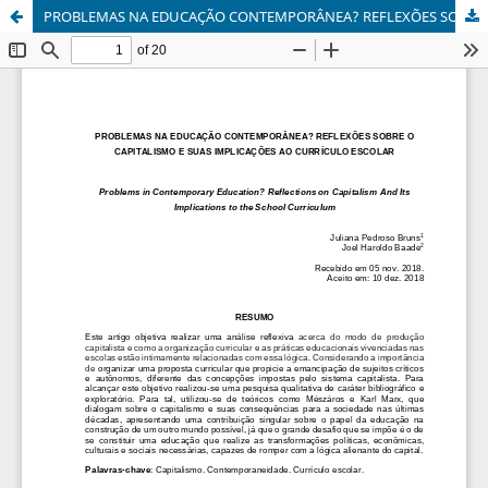
PROBLEMAS NA EDUCAÇÃO CONTEMPORÂNEA? REFLEXÕES SOBRE O CAPITALISMO E SUAS IMPLICAÇÕES AO CURRÍCULO ESCOLAR