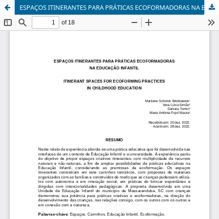
ESPAÇOS ITINERANTES PARA PRÁTICAS ECOFORMADORAS NA EDUCAÇÂO INFANTIL