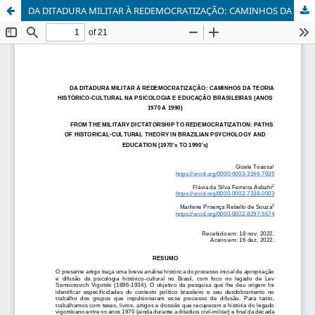
DA DITADURA MILITAR À REDEMOCRATIZAÇÃO: CAMINHOS DA TEORIA HISTÓRICO-CULTURAL NA PSICOLOGIA E EDUCAÇÃO BRASILEIRAS (ANOS 1970 A 1990)