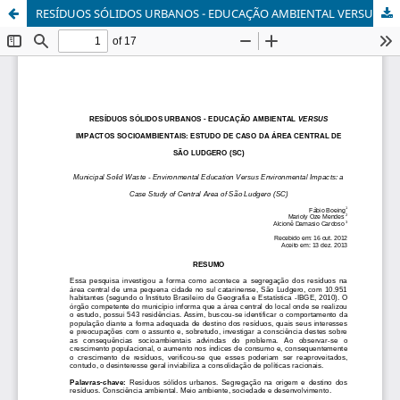
RESÍDUOS SÓLIDOS URBANOS - EDUCAÇÃO AMBIENTAL VERSUS IMPACTOS SOCIOAMBIENTAIS: ESTUDO DE CASO DA ÁREA CENTRAL DE SÃO LUDGERO (SC)