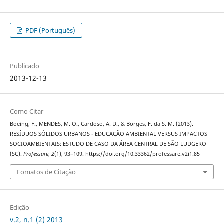
PDF (Português)
Publicado
2013-12-13
Como Citar
Boeing, F., MENDES, M. O., Cardoso, A. D., & Borges, F. da S. M. (2013).
RESÍDUOS SÓLIDOS URBANOS - EDUCAÇÃO AMBIENTAL VERSUS IMPACTOS
SOCIOAMBIENTAIS: ESTUDO DE CASO DA ÁREA CENTRAL DE SÃO LUDGERO
(SC).
Professare
,
2
(1), 93–109. https://doi.org/10.33362/professare.v2i1.85
Fomatos de Citação
Edição
v.2, n.1 (2) 2013