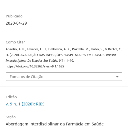
Publicado
2020-04-29
Como Citar
Anzolin, A. P., Tavares, L. H., Dalbosco, A. K., Portella, M., Hahn, S., & Bertol, C.
D. (2020). AVALIAÇÃO DAS INFECÇÕES HOSPITALARES EM IDOSOS.
Revista
Interdisciplinar De Estudos Em Saúde
,
9
(1), 1–10.
https://doi.org/10.33362/ries.v9i1.1635
Fomatos de Citação
Edição
v. 9 n. 1 (2020): RIES
Seção
Abordagem interdisciplinar da Farmácia em Saúde