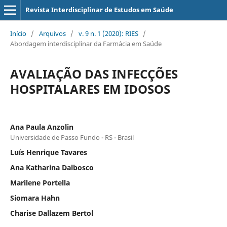
Revista Interdisciplinar de Estudos em Saúde
Início
/
Arquivos
/
v. 9 n. 1 (2020): RIES
/
Abordagem interdisciplinar da Farmácia em Saúde
AVALIAÇÃO DAS INFECÇÕES
HOSPITALARES EM IDOSOS
Ana Paula Anzolin
Universidade de Passo Fundo - RS - Brasil
Luís Henrique Tavares
Ana Katharina Dalbosco
Marilene Portella
Siomara Hahn
Charise Dallazem Bertol