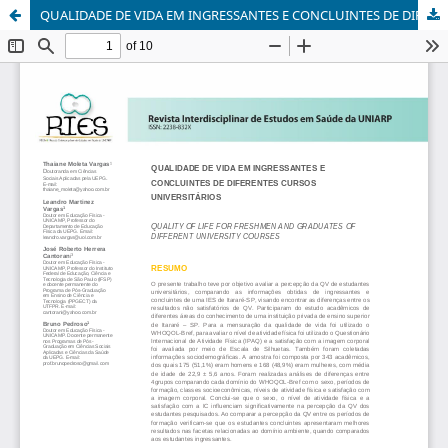
QUALIDADE DE VIDA EM INGRESSANTES E CONCLUINTES DE DIFERENTES CURSOS UNIVERSITÁRIOS