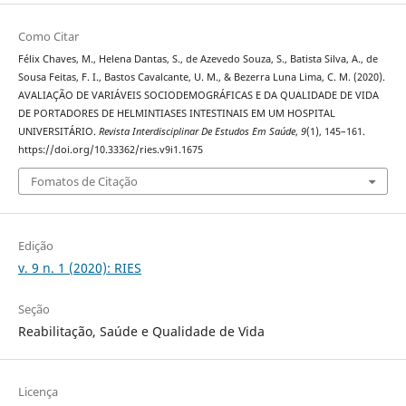
Como Citar
Félix Chaves, M., Helena Dantas, S., de Azevedo Souza, S., Batista Silva, A., de
Sousa Feitas, F. I., Bastos Cavalcante, U. M., & Bezerra Luna Lima, C. M. (2020).
AVALIAÇÃO DE VARIÁVEIS SOCIODEMOGRÁFICAS E DA QUALIDADE DE VIDA
DE PORTADORES DE HELMINTIASES INTESTINAIS EM UM HOSPITAL
UNIVERSITÁRIO.
Revista Interdisciplinar De Estudos Em Saúde
,
9
(1), 145–161.
https://doi.org/10.33362/ries.v9i1.1675
Fomatos de Citação
Edição
v. 9 n. 1 (2020): RIES
Seção
Reabilitação, Saúde e Qualidade de Vida
Licença