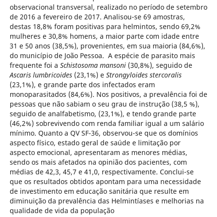
observacional transversal, realizado no período de setembro
de 2016 a fevereiro de 2017. Analisou-se 69 amostras,
destas 18,8% foram positivas para helmintos, sendo 69,2%
mulheres e 30,8% homens, a maior parte com idade entre
31 e 50 anos (38,5%), provenientes, em sua maioria (84,6%),
do município de João Pessoa. A espécie de parasito mais
frequente foi a
Schistosoma mansoni
(30,8%), seguido de
Ascaris lumbricoides
(23,1%) e
Strongyloides stercoralis
(23,1%), e grande parte dos infectados eram
monoparasitados (84,6%). Nos positivos, a prevalência foi de
pessoas que não sabiam o seu grau de instrução (38,5 %),
seguido de analfabetismo, (23,1%), e tendo grande parte
(46,2%) sobrevivendo com renda familiar igual a um salário
mínimo. Quanto a QV SF-36, observou-se que os domínios
aspecto físico, estado geral de saúde e limitação por
aspecto emocional, apresentaram as menores médias,
sendo os mais afetados na opinião dos pacientes, com
médias de 42,3, 45,7 e 41,0, respectivamente. Conclui-se
que os resultados obtidos apontam para uma necessidade
de investimento em educação sanitária que resulte em
diminuição da prevalência das Helmintíases e melhorias na
qualidade de vida da população