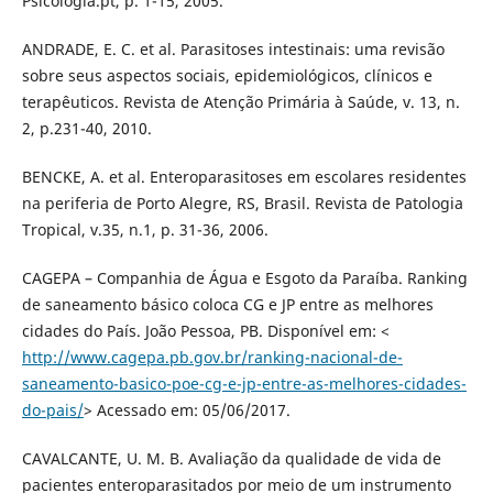
Psicologia.pt, p. 1-15, 2005.
ANDRADE, E. C. et al. Parasitoses intestinais: uma revisão
sobre seus aspectos sociais, epidemiológicos, clínicos e
terapêuticos. Revista de Atenção Primária à Saúde, v. 13, n.
2, p.231-40, 2010.
BENCKE, A. et al. Enteroparasitoses em escolares residentes
na periferia de Porto Alegre, RS, Brasil. Revista de Patologia
Tropical, v.35, n.1, p. 31-36, 2006.
CAGEPA – Companhia de Água e Esgoto da Paraíba. Ranking
de saneamento básico coloca CG e JP entre as melhores
cidades do País. João Pessoa, PB. Disponível em: <
http://www.cagepa.pb.gov.br/ranking-nacional-de-
saneamento-basico-poe-cg-e-jp-entre-as-melhores-cidades-
do-pais/
> Acessado em: 05/06/2017.
CAVALCANTE, U. M. B. Avaliação da qualidade de vida de
pacientes enteroparasitados por meio de um instrumento