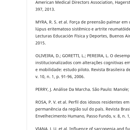
American Medical Directors Association, Hagersto
397, 2013.
MYRA, R. S. et al. Força de preensão palmar em
lúpus eritematoso sistêmico e artrite reumatóid
Lecturas Educación Física y Deportes, Buenos Aires
2015.
OLIVEIRA, D.; GORETTI, L.; PEREIRA, L. O desem
institucionalizados com alterações cognitivas em
e mobilidade: estudo piloto. Revista Brasileira de
v. 10, n. 1, p. 91-96, 2006.
PERRY, J. Análise Da Marcha. São Paulo: Manole;
ROSA, P. V. et al. Perfil dos idosos residentes em
permanência da região sul do país. Revista Brasi
Envelhecimento Humano, Passo Fundo, v. 8, n. 1,
VIANA, J. U. et al. Influence of sarcopenia and fu