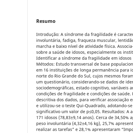
Resumo
Introdução: A síndrome da fragilidade é caracte
involuntária, fadiga, fraqueza muscular, lentidã
marcha e baixo nível de atividade física. Associa
sobre a saúde de idosos, especialmente os instit
Identificar a síndrome da fragilidade em idosos 
Métodos: Estudo transversal de base populacion
em 16 instituições de longa permanência para 
norte do Rio Grande do Sul, cujos mesmos foram
um questionário, considerando-se dados de ident
sociodemográficas, estado cognitivo, variáveis 
condições de fragilidade e condições de saúde. 
descritiva dos dados, para verificar associação e
e utilizou-se o teste Qui-Quadrado, adotando-s
significativo um valor de p≤0,05. Resultados: A 
171 idosos (78,83±9,14 anos). Cerca de 34,50%
peso involuntária (4,32±4,16 kg), 25,7% apresen
realizar as tarefas” e 28,1% apresentaram “Impo