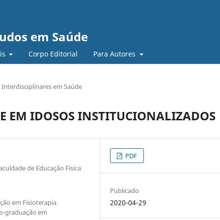
studos em Saúde
ais
Corpo Editorial
Para Autores
 Interdisciplinares em Saúde
E EM IDOSOS INSTITUCIONALIZADOS
PDF
culdade de Educação Física
Publicado
ção em Fisioterapia
2020-04-29
ós-graduação em