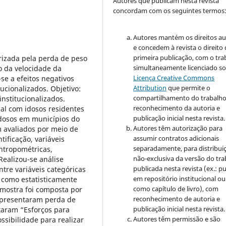
Autores que publicam nesta revista
concordam com os seguintes termos
Autores mantém os direitos au
e concedem à revista o direito
primeira publicação, com o tra
rizada pela perda de peso
simultaneamente licenciado so
o da velocidade da
Licença Creative Commons
-se a efeitos negativos
Attribution
que permite o
ucionalizados. Objetivo:
compartilhamento do trabalh
institucionalizados.
reconhecimento da autoria e
al com idosos residentes
publicação inicial nesta revista.
idosos em municípios do
Autores têm autorização para
 avaliados por meio de
assumir contratos adicionais
ificação, variáveis
separadamente, para distribui
antropométricas,
não-exclusiva da versão do tr
Realizou-se análise
publicada nesta revista (ex.: pu
ntre variáveis categóricas
em repositório institucional ou
e como estatisticamente
como capítulo de livro), com
amostra foi composta por
reconhecimento de autoria e
 apresentaram perda de
publicação inicial nesta revista.
taram “Esforços para
Autores têm permissão e são
ssibilidade para realizar