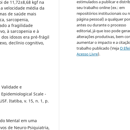
estimulados a publicar e distrib
oi de 11,72±8,68 kgf na
seu trabalho online (ex.: em
 a velocidade média da
repositórios institucionais ou 
emas de saúde mais
página pessoal) a qualquer po
ca, sarcopenia,
antes ou durante o processo
do a fragilidade
editorial, já que isso pode gera
ivo, à sarcopenia e à
alterações produtivas, bem c
dos idosos era pré-frágil
aumentar o impacto e a citaçã
exo, declínio cognitivo,
trabalho publicado (Veja
O Efe
Acesso Livre
).
. Validade e
 Epidemiological Scale -
F. Itatiba, v. 15, n. 1, p.
tado Mental em uma
vos de Neuro-Psiquiatria,