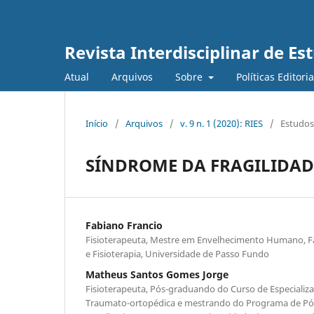
Revista Interdisciplinar de E
Atual
Arquivos
Sobre
Políticas Editori
Início
/
Arquivos
/
v. 9 n. 1 (2020): RIES
/
Estudos
SÍNDROME DA FRAGILIDAD
Fabiano Francio
Fisioterapeuta, Mestre em Envelhecimento Humano, Fa
e Fisioterapia, Universidade de Passo Fundo
Matheus Santos Gomes Jorge
Fisioterapeuta, Pós-graduando do Curso de Especializa
Traumato-ortopédica e mestrando do Programa de P