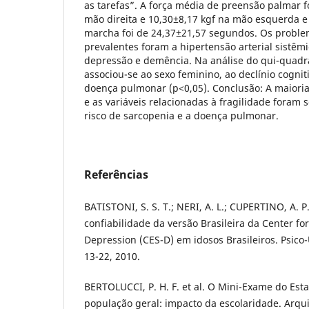
as tarefas”. A força média de preensão palmar f
mão direita e 10,30±8,17 kgf na mão esquerda e
marcha foi de 24,37±21,57 segundos. Os probl
prevalentes foram a hipertensão arterial sistêmi
depressão e demência. Na análise do qui-quadra
associou-se ao sexo feminino, ao declínio cognit
doença pulmonar (p<0,05). Conclusão: A maioria 
e as variáveis relacionadas à fragilidade foram s
risco de sarcopenia e a doença pulmonar.
Referências
BATISTONI, S. S. T.; NERI, A. L.; CUPERTINO, A. P
confiabilidade da versão Brasileira da Center for
Depression (CES-D) em idosos Brasileiros. Psico-US
13-22, 2010.
BERTOLUCCI, P. H. F. et al. O Mini-Exame do Es
população geral: impacto da escolaridade. Arqui