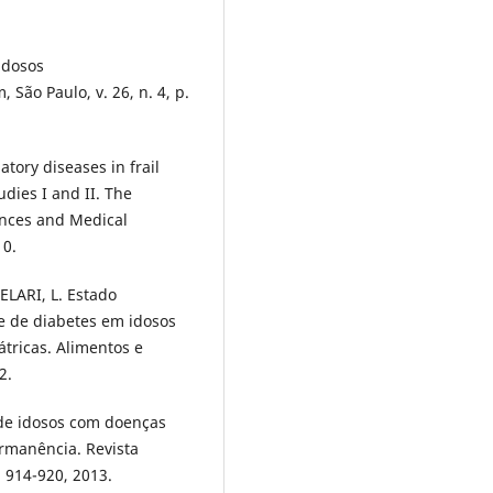
 idosos
 São Paulo, v. 26, n. 4, p.
tory diseases in frail
ies I and II. The
iences and Medical
10.
ELARI, L. Estado
 e de diabetes em idosos
átricas. Alimentos e
2.
 de idosos com doenças
ermanência. Revista
. 914-920, 2013.