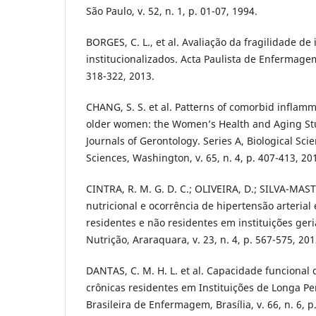
São Paulo, v. 52, n. 1, p. 01-07, 1994.
BORGES, C. L., et al. Avaliação da fragilidade de
institucionalizados. Acta Paulista de Enfermagem,
318-322, 2013.
CHANG, S. S. et al. Patterns of comorbid inflamma
older women: the Women’s Health and Aging Stud
Journals of Gerontology. Series A, Biological Sc
Sciences, Washington, v. 65, n. 4, p. 407-413, 20
CINTRA, R. M. G. D. C.; OLIVEIRA, D.; SILVA-MAST
nutricional e ocorrência de hipertensão arterial
residentes e não residentes em instituições geri
Nutrição, Araraquara, v. 23, n. 4, p. 567-575, 201
DANTAS, C. M. H. L. et al. Capacidade funcional
crônicas residentes em Instituições de Longa P
Brasileira de Enfermagem, Brasília, v. 66, n. 6, p