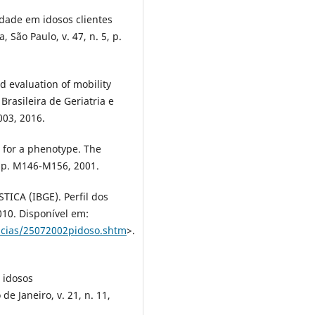
idade em idosos clientes
 São Paulo, v. 47, n. 5, p.
nd evaluation of mobility
Brasileira de Geriatria e
1003, 2016.
ce for a phenotype. The
, p. M146-M156, 2001.
ICA (IBGE). Perfil dos
010. Disponível em:
icias/25072002pidoso.shtm
>.
 idosos
de Janeiro, v. 21, n. 11,