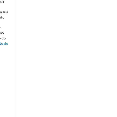
uir
na sua
nto
r
omo
o do
ito do