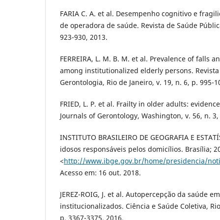
FARIA C. A. et al. Desempenho cognitivo e fragil
de operadora de saúde. Revista de Saúde Pública,
923-930, 2013.
FERREIRA, L. M. B. M. et al. Prevalence of falls a
among institutionalized elderly persons. Revista 
Gerontologia, Rio de Janeiro, v. 19, n. 6, p. 995-
FRIED, L. P. et al. Frailty in older adults: eviden
Journals of Gerontology, Washington, v. 56, n. 3
INSTITUTO BRASILEIRO DE GEOGRAFIA E ESTATÍST
idosos responsáveis pelos domicílios. Brasília; 2
<
http://www.ibge.gov.br/home/presidencia/not
Acesso em: 16 out. 2018.
JEREZ-ROIG, J. et al. Autopercepção da saúde em
institucionalizados. Ciência e Saúde Coletiva, Rio 
p. 3367-3375, 2016.