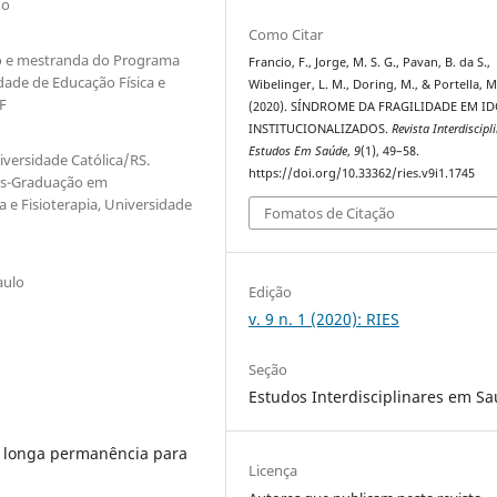
do
Como Citar
co e mestranda do Programa
Francio, F., Jorge, M. S. G., Pavan, B. da S.,
de de Educação Física e
Wibelinger, L. M., Doring, M., & Portella, M
F
(2020). SÍNDROME DA FRAGILIDADE EM I
INSTITUCIONALIZADOS.
Revista Interdiscipl
Estudos Em Saúde
,
9
(1), 49–58.
versidade Católica/RS.
https://doi.org/10.33362/ries.v9i1.1745
Pós-Graduação em
e Fisioterapia, Universidade
Fomatos de Citação
aulo
Edição
v. 9 n. 1 (2020): RIES
Seção
Estudos Interdisciplinares em S
de longa permanência para
Licença