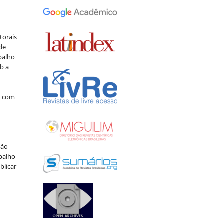
:
torais
 de
balho
b a
o com
ção
abalho
blicar