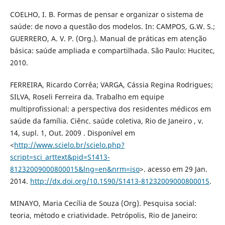
COELHO, I. B. Formas de pensar e organizar o sistema de
saúde: de novo a questão dos modelos. In: CAMPOS, G.W. S.;
GUERRERO, A. V. P. (Org.). Manual de práticas em atenção
básica: saúde ampliada e compartilhada. São Paulo: Hucitec,
2010.
FERREIRA, Ricardo Corrêa; VARGA, Cássia Regina Rodrigues;
SILVA, Roseli Ferreira da. Trabalho em equipe
multiprofissional: a perspectiva dos residentes médicos em
saúde da família. Ciênc. saúde coletiva, Rio de Janeiro , v.
14, supl. 1, Out. 2009 . Disponível em
<
http://www.scielo.br/scielo.php?
script=sci_arttext&pid=S1413-
81232009000800015&lng=en&nrm=iso
>. acesso em 29 Jan.
2014.
http://dx.doi.org/10.1590/S1413-81232009000800015
.
MINAYO, Maria Cecília de Souza (Org). Pesquisa social:
teoria, método e criatividade. Petrópolis, Rio de Janeiro: