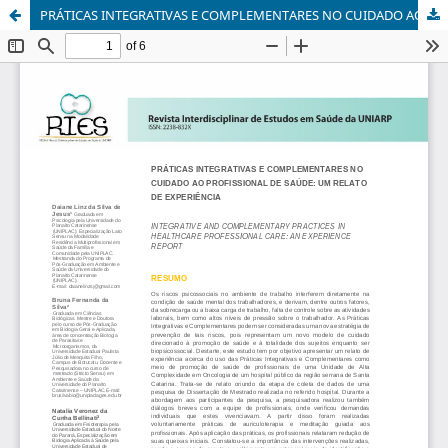
PRÁTICAS INTEGRATIVAS E COMPLEMENTARES NO CUIDADO AO PROFISSIONAL DE SAÚDE: UM RELATO DE EXPERIÊNCIA