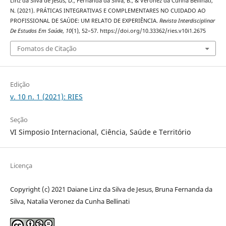
Linz da Silva de Jesus, D., Fernanda da Silva, B., & Veronez da Cunha Bellinati,
N. (2021). PRÁTICAS INTEGRATIVAS E COMPLEMENTARES NO CUIDADO AO
PROFISSIONAL DE SAÚDE: UM RELATO DE EXPERIÊNCIA.
Revista Interdisciplinar
De Estudos Em Saúde
,
10
(1), 52–57. https://doi.org/10.33362/ries.v10i1.2675
Fomatos de Citação
Edição
v. 10 n. 1 (2021): RIES
Seção
VI Simposio Internacional, Ciência, Saúde e Território
Licença
Copyright (c) 2021 Daiane Linz da Silva de Jesus, Bruna Fernanda da
Silva, Natalia Veronez da Cunha Bellinati