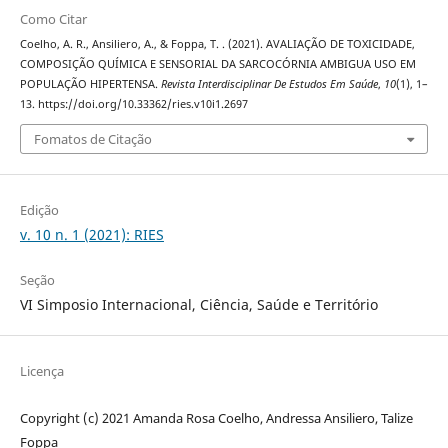
Como Citar
Coelho, A. R., Ansiliero, A., & Foppa, T. . (2021). AVALIAÇÃO DE TOXICIDADE,
COMPOSIÇÃO QUÍMICA E SENSORIAL DA SARCOCÓRNIA AMBIGUA USO EM
POPULAÇÃO HIPERTENSA.
Revista Interdisciplinar De Estudos Em Saúde
,
10
(1), 1–
13. https://doi.org/10.33362/ries.v10i1.2697
Fomatos de Citação
Edição
v. 10 n. 1 (2021): RIES
Seção
VI Simposio Internacional, Ciência, Saúde e Território
Licença
Copyright (c) 2021 Amanda Rosa Coelho, Andressa Ansiliero, Talize
Foppa