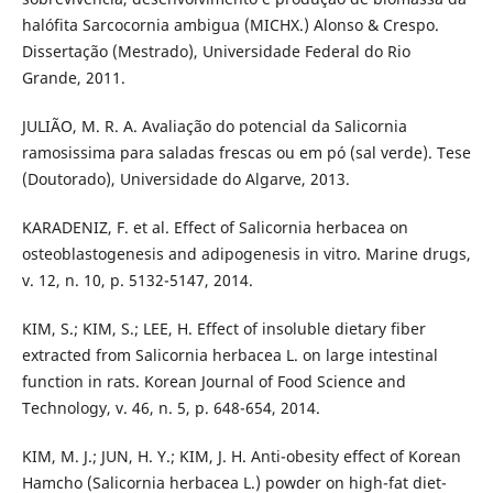
halófita Sarcocornia ambigua (MICHX.) Alonso & Crespo.
Dissertação (Mestrado), Universidade Federal do Rio
Grande, 2011.
JULIÃO, M. R. A. Avaliação do potencial da Salicornia
ramosissima para saladas frescas ou em pó (sal verde). Tese
(Doutorado), Universidade do Algarve, 2013.
KARADENIZ, F. et al. Effect of Salicornia herbacea on
osteoblastogenesis and adipogenesis in vitro. Marine drugs,
v. 12, n. 10, p. 5132-5147, 2014.
KIM, S.; KIM, S.; LEE, H. Effect of insoluble dietary fiber
extracted from Salicornia herbacea L. on large intestinal
function in rats. Korean Journal of Food Science and
Technology, v. 46, n. 5, p. 648-654, 2014.
KIM, M. J.; JUN, H. Y.; KIM, J. H. Anti-obesity effect of Korean
Hamcho (Salicornia herbacea L.) powder on high-fat diet-