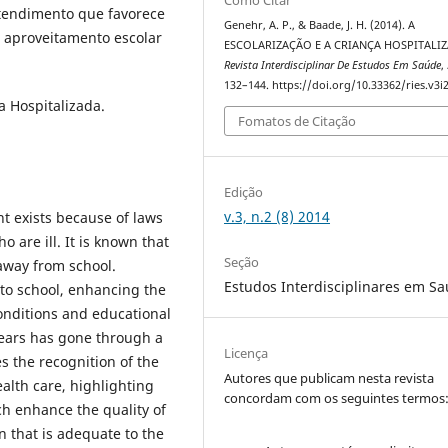
Como Citar
tendimento que favorece
Genehr, A. P., & Baade, J. H. (2014). A
 aproveitamento escolar
ESCOLARIZAÇÃO E A CRIANÇA HOSPITALIZ
Revista Interdisciplinar De Estudos Em Saúde
,
132–144. https://doi.org/10.33362/ries.v3i
a Hospitalizada.
Fomatos de Citação
Edição
v.3, n.2 (8) 2014
nt exists because of laws
 are ill. It is known that
Seção
away from school.
Estudos Interdisciplinares em S
 to school, enhancing the
conditions and educational
years has gone through a
Licença
s the recognition of the
Autores que publicam nesta revista
alth care, highlighting
concordam com os seguintes termos
ch enhance the quality of
on that is adequate to the