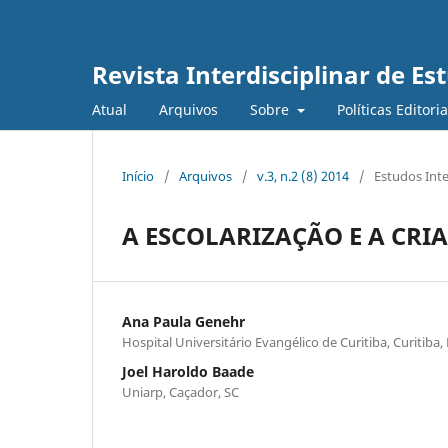
Revista Interdisciplinar de E
Atual
Arquivos
Sobre
Políticas Editori
Início
/
Arquivos
/
v.3, n.2 (8) 2014
/
Estudos Inte
A ESCOLARIZAÇÃO E A CRI
Ana Paula Genehr
Hospital Universitário Evangélico de Curitiba, Curitiba,
Joel Haroldo Baade
Uniarp, Caçador, SC