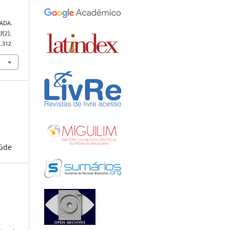
ADA.
3
(2),
2.312
aúde
: