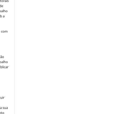
torais
 de
balho
b a
o com
ção
abalho
blicar
uir
na sua
nto