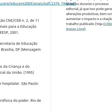
ucere/educere2009/anais/pdf/2376_1940.pdf
antes ou durante o processo
editorial, já que isso pode gera
alterações produtivas, bem c
aumentar o impacto e a citaçã
ção CNE/CEB n. 2, de 11
trabalho publicado (Veja
O Efe
ionais para a Educação
Acesso Livre
).
SEESP, 2001.
Secretaria de Educação
. Brasília, DF (Mensagem
os da Criança e do
cial da União. (1995)
 hospitalar. São Paulo:
ofísica do poder. Rio de