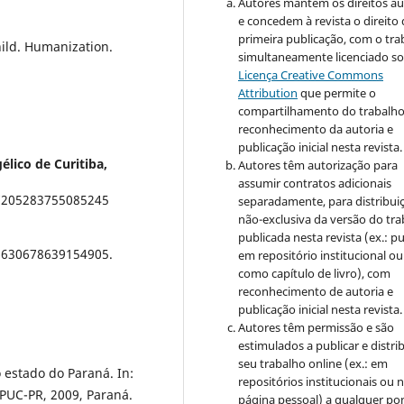
Autores mantém os direitos au
e concedem à revista o direito
primeira publicação, com o tra
hild. Humanization.
simultaneamente licenciado so
Licença Creative Commons
Attribution
que permite o
compartilhamento do trabalh
reconhecimento da autoria e
publicação inicial nesta revista.
élico de Curitiba,
Autores têm autorização para
assumir contratos adicionais
r/7205283755085245
separadamente, para distribui
não-exclusiva da versão do tr
publicada nesta revista (ex.: pu
r/6630678639154905.
em repositório institucional ou
como capítulo de livro), com
reconhecimento de autoria e
publicação inicial nesta revista.
Autores têm permissão e são
estimulados a publicar e distrib
seu trabalho online (ex.: em
 estado do Paraná. In:
repositórios institucionais ou 
PUC-PR, 2009, Paraná.
página pessoal) a qualquer po