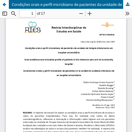
Condições orais e perfil microbiano de pacientes da unidade de terapia intensiva de um hospital universitário