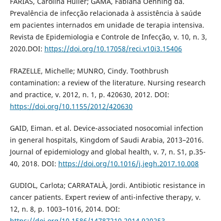
FARIAS, Carolina Huller; GAMA, Fabiana Oenning da.
Prevalência de infecção relacionada à assistência à saúde
em pacientes internados em unidade de terapia intensiva.
Revista de Epidemiologia e Controle de Infecção, v. 10, n. 3,
2020.DOI:
https://doi.org/10.17058/reci.v10i3.15406
FRAZELLE, Michelle; MUNRO, Cindy. Toothbrush
contamination: a review of the literature. Nursing research
and practice, v. 2012, n. 1, p. 420630, 2012. DOI:
https://doi.org/10.1155/2012/420630
GAID, Eiman. et al. Device-associated nosocomial infection
in general hospitals, Kingdom of Saudi Arabia, 2013–2016.
Journal of epidemiology and global health, v. 7, n. S1, p.35-
40, 2018. DOI:
https://doi.org/10.1016/j.jegh.2017.10.008
GUDIOL, Carlota; CARRATALÀ, Jordi. Antibiotic resistance in
cancer patients. Expert review of anti-infective therapy, v.
12, n. 8, p. 1003–1016, 2014. DOI:
https://doi.org/10.1586/14787210.2014.920253