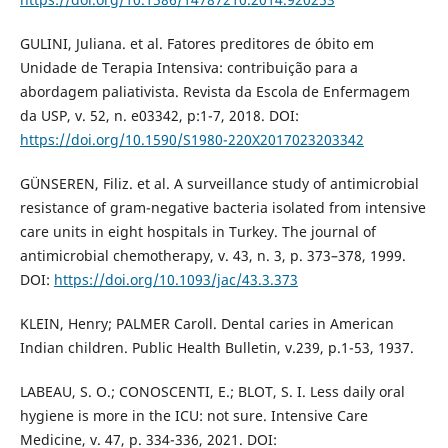
GULINI, Juliana. et al. Fatores preditores de óbito em
Unidade de Terapia Intensiva: contribuição para a
abordagem paliativista. Revista da Escola de Enfermagem
da USP, v. 52, n. e03342, p:1-7, 2018. DOI:
https://doi.org/10.1590/S1980-220X2017023203342
GÜNSEREN, Filiz. et al. A surveillance study of antimicrobial
resistance of gram-negative bacteria isolated from intensive
care units in eight hospitals in Turkey. The journal of
antimicrobial chemotherapy, v. 43, n. 3, p. 373–378, 1999.
DOI:
https://doi.org/10.1093/jac/43.3.373
KLEIN, Henry; PALMER Caroll. Dental caries in American
Indian children. Public Health Bulletin, v.239, p.1-53, 1937.
LABEAU, S. O.; CONOSCENTI, E.; BLOT, S. I. Less daily oral
hygiene is more in the ICU: not sure. Intensive Care
Medicine, v. 47, p. 334-336, 2021. DOI: