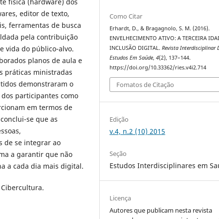
e física (hardware) dos
res, editor de texto,
Como Citar
ais, ferramentas de busca
Erhardt, D., & Bragagnolo, S. M. (2016).
ldada pela contribuição
ENVELHECIMENTO ATIVO: A TERCEIRA IDAD
 vida do público-alvo.
INCLUSÃO DIGITAL.
Revista Interdisciplinar 
Estudos Em Saúde
,
4
(2), 137–144.
aborados planos de aula e
https://doi.org/10.33362/ries.v4i2.714
s práticas ministradas
obtidos demonstraram o
Fomatos de Citação
 dos participantes como
orcionam em termos de
conclui-se que as
Edição
essoas,
v.4, n.2 (10) 2015
 de se integrar ao
Seção
rma a garantir que não
Estudos Interdisciplinares em S
 a cada dia mais digital.
. Cibercultura.
Licença
Autores que publicam nesta revista