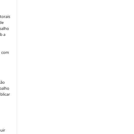
:
torais
 de
balho
b a
o com
ção
abalho
blicar
uir