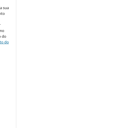
na sua
nto
r
omo
o do
ito do