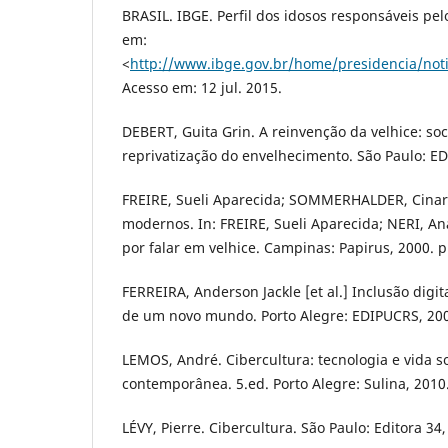
BRASIL. IBGE. Perfil dos idosos responsáveis pel
em:
<
http://www.ibge.gov.br/home/presidencia/not
Acesso em: 12 jul. 2015.
DEBERT, Guita Grin. A reinvenção da velhice: soc
reprivatização do envelhecimento. São Paulo: E
FREIRE, Sueli Aparecida; SOMMERHALDER, Cinar
modernos. In: FREIRE, Sueli Aparecida; NERI, Ana
por falar em velhice. Campinas: Papirus, 2000. p
FERREIRA, Anderson Jackle [et al.] Inclusão digit
de um novo mundo. Porto Alegre: EDIPUCRS, 20
LEMOS, André. Cibercultura: tecnologia e vida so
contemporânea. 5.ed. Porto Alegre: Sulina, 2010
LÉVY, Pierre. Cibercultura. São Paulo: Editora 34,