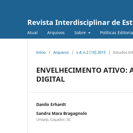
Revista Interdisciplinar de E
Atual
Arquivos
Sobre
Políticas Editori
Início
/
Arquivos
/
v.4, n.2 (10) 2015
/
Estudos In
ENVELHECIMENTO ATIVO: A
DIGITAL
Danilo Erhardt
Sandra Mara Bragagnolo
Uniarp, Caçador, SC