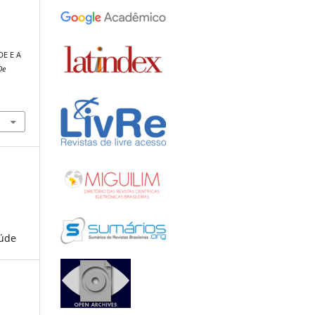
E E A
De
aúde