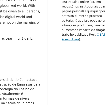
seu trabalho online (ex.: em
 globalized world. With
repositórios institucionais ou 
st be given to all persons,
página pessoal) a qualquer po
antes ou durante o processo
the digital world and
editorial, já que isso pode gera
 are not on the margins of
alterações produtivas, bem c
aumentar o impacto e a citaçã
trabalho publicado (Veja
O Efe
re. Learning. Elderly.
Acesso Livre
).
ersidade do Contestado -
stração de Empresas pela
todologia do Ensino de
. Atualmente é
m turmas de níveis
 na escola de idiomas