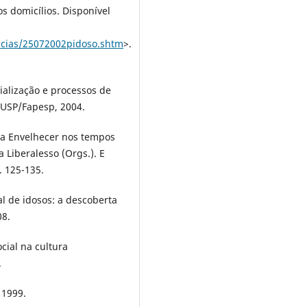
os domicílios. Disponível
icias/25072002pidoso.shtm
>.
ialização e processos de
DUSP/Fapesp, 2004.
a Envelhecer nos tempos
 Liberalesso (Orgs.). E
. 125-135.
al de idosos: a descoberta
08.
cial na cultura
.
 1999.