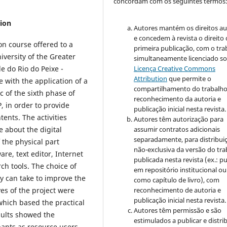
concordam com os seguintes termos
sion
Autores mantém os direitos au
e concedem à revista o direito
on course offered to a
primeira publicação, com o tra
versity of the Greater
simultaneamente licenciado so
e do Rio do Peixe -
Licença Creative Commons
Attribution
que permite o
e with the application of a
compartilhamento do trabalh
 of the sixth phase of
reconhecimento da autoria e
, in order to provide
publicação inicial nesta revista.
tents. The activities
Autores têm autorização para
 about the digital
assumir contratos adicionais
separadamente, para distribui
 the physical part
não-exclusiva da versão do tr
re, text editor, Internet
publicada nesta revista (ex.: pu
rch tools. The choice of
em repositório institucional ou
y can take to improve the
como capítulo de livro), com
ves of the project were
reconhecimento de autoria e
publicação inicial nesta revista.
which based the practical
Autores têm permissão e são
sults showed the
estimulados a publicar e distrib
ipants as resource users