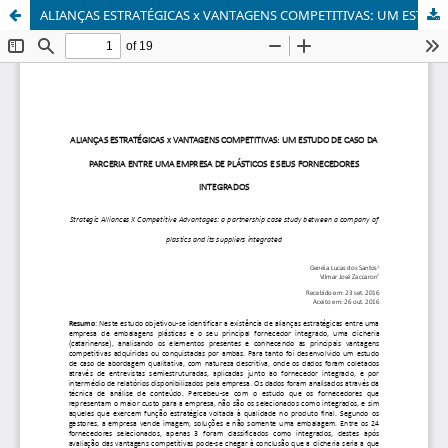
ALIANÇAS ESTRATÉGICAS x VANTAGENS COMPETITIVAS: UM ESTUDO DE CASO DA PARCERIA ENTRE UMA EMPRESA DE PLÁSTICOS E SEUS FORNECEDORES INTEGRADOS