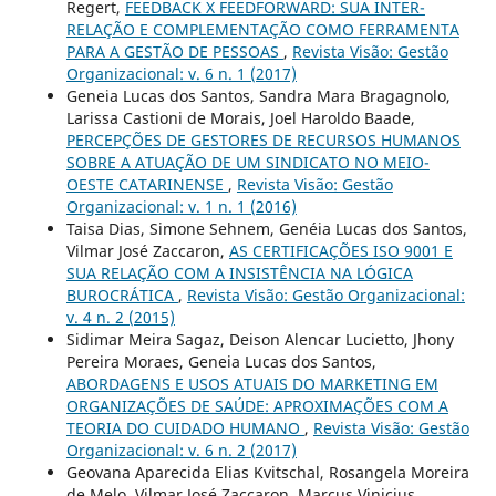
Regert,
FEEDBACK X FEEDFORWARD: SUA INTER-
RELAÇÃO E COMPLEMENTAÇÃO COMO FERRAMENTA
PARA A GESTÃO DE PESSOAS
,
Revista Visão: Gestão
Organizacional: v. 6 n. 1 (2017)
Geneia Lucas dos Santos, Sandra Mara Bragagnolo,
Larissa Castioni de Morais, Joel Haroldo Baade,
PERCEPÇÕES DE GESTORES DE RECURSOS HUMANOS
SOBRE A ATUAÇÃO DE UM SINDICATO NO MEIO-
OESTE CATARINENSE
,
Revista Visão: Gestão
Organizacional: v. 1 n. 1 (2016)
Taisa Dias, Simone Sehnem, Genéia Lucas dos Santos,
Vilmar José Zaccaron,
AS CERTIFICAÇÕES ISO 9001 E
SUA RELAÇÃO COM A INSISTÊNCIA NA LÓGICA
BUROCRÁTICA
,
Revista Visão: Gestão Organizacional:
v. 4 n. 2 (2015)
Sidimar Meira Sagaz, Deison Alencar Lucietto, Jhony
Pereira Moraes, Geneia Lucas dos Santos,
ABORDAGENS E USOS ATUAIS DO MARKETING EM
ORGANIZAÇÕES DE SAÚDE: APROXIMAÇÕES COM A
TEORIA DO CUIDADO HUMANO
,
Revista Visão: Gestão
Organizacional: v. 6 n. 2 (2017)
Geovana Aparecida Elias Kvitschal, Rosangela Moreira
de Melo, Vilmar José Zaccaron, Marcus Vinicius