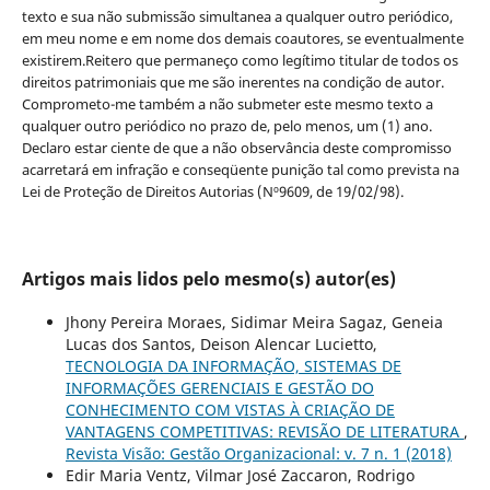
texto e sua não submissão simultanea a qualquer outro periódico,
em meu nome e em nome dos demais coautores, se eventualmente
existirem.Reitero que permaneço como legítimo titular de todos os
direitos patrimoniais que me são inerentes na condição de autor.
Comprometo-me também a não submeter este mesmo texto a
qualquer outro periódico no prazo de, pelo menos, um (1) ano.
Declaro estar ciente de que a não observância deste compromisso
acarretará em infração e conseqüente punição tal como prevista na
Lei de Proteção de Direitos Autorias (Nº9609, de 19/02/98).
Artigos mais lidos pelo mesmo(s) autor(es)
Jhony Pereira Moraes, Sidimar Meira Sagaz, Geneia
Lucas dos Santos, Deison Alencar Lucietto,
TECNOLOGIA DA INFORMAÇÃO, SISTEMAS DE
INFORMAÇÕES GERENCIAIS E GESTÃO DO
CONHECIMENTO COM VISTAS À CRIAÇÃO DE
VANTAGENS COMPETITIVAS: REVISÃO DE LITERATURA
,
Revista Visão: Gestão Organizacional: v. 7 n. 1 (2018)
Edir Maria Ventz, Vilmar José Zaccaron, Rodrigo