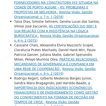
FORNECEDORES NA CONSTRUTORA XYZ SITUADA NA
CIDADE DE PORTO ALEGRE – RS: PROBLEMAS E
PROPOSTAS DE MELHORIA
,
Revista Visão: Gestão
Organizacional: v. 7 n. 1 (2018)
Taisa Dias, Simone Sehnem, Genéia Lucas dos Santos,
Vilmar José Zaccaron,
AS CERTIFICAÇÕES ISO 9001 E
SUA RELAÇÃO COM A INSISTÊNCIA NA LÓGICA
BUROCRÁTICA
,
Revista Visão: Gestão Organizacional:
v. 4 n. 2 (2015)
Cassiane Chais, Alexandra Elvira Mazzochi Scopel,
Claralucia Prates Machado, Daniel Hank Miri, Paula
Patricia Ganzer, Juliana Matte, Gabriel Sperandio
Milan, Pelayo Munhoz Olea,
PRÁTICAS RELACIONAIS,
MECANISMOS DE GOVERNANÇA E CONFIANÇA EM
UMA REDE DE COOPERAÇÃO
,
Revista Visão: Gestão
Organizacional: v. 8 n. 2 (2019)
Rodrigo Regert, Gilberto Medeiros Borges Junior,
Sandra Mara Bragagnolo, Joel Haroldo Baade,
A
IMPORTÂNCIA DOS INDICADORES ECONÔMICOS,
FINANCEIROS E DE ENDIVIDAMENTO COMO GESTÃO
DO CONHECIMENTO NA TOMADA DE DECISÃO EM
TEMPOS DE CRISE
,
Revista Visão: Gestão