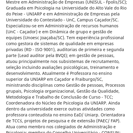
Mestre em Administração de Empresas (UNISUL - Fpolis/SC);
Graduada em Psicologia na Universidade do Alto Vale do Rio
do Peixe - UNIARP e em Administração de Empresas pela
Universidade do Contestado - UnC, Campus Caçador/SC.
Especializou-se em Administração de recursos humanos
(UnC - Caçador) e em Dinâmica de grupo e gestão de
equipes (Unoesc Joaçaba/SC). Tem experiência profissional
como gestora de sistemas de qualidade em empresas
privadas (RD - ISO 9001), auditorias de primeira e segunda
parte (Lead auditor pela BVQI); em gestão de pessoas,
atuou principalmente nos subsistemas de recrutamento,
seleção incluindo avaliações psicológicas, treinamento e
desenvolvimento. Atualmente é Professora no ensino
superior da UNIARP em Caçador e Fraiburgo/SC,
ministrando disciplinas como Gestão de pessoas, Processos
grupais, Psicologia organizacional, Gestão da Qualidade,
Metodologia e Trabalho de Conclusão de Curso - TCC;
Coordenadora do Núcleo de Psicologia da UNIARP. Ainda
dentro da universidade exerce outras atividades como
professora conteudista no ensino EaD/ Uniarp. Orientadora
de TCC´s, projetos de pesquisa e de extensão (PAEC/ FAP).
Atua como membro nos colegiados de Administração e
Psicologia; membro do Conselho Universitário - CONSUN;