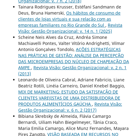
Organizacional: v. 7 n. 2 (2018)
Tainara Rodrigues Krusser, Estéfani Sandmann de
Deus, Bruna Hamerski,
Os hábitos de consumo de
clientes de lojas virtuais e sua relação com as
empresas familiares no Rio Grande do Sul
,
Revista
Visão: Gestão Organizacional: v. 14 n. 1 (2025)
Scheine Neis Alves da Cruz, Andréa Simone
Machiavelli Pontes, Valter Vitório Andrighetti, Vilmar
Antonio Gonçalves Tondolo,
AÇÕES ESTRATÉGICAS
NAS PRÁTICAS DE GESTÃO: ANÁLISE DA PERCEPÇÃO
DAS MICROEMPRESAS DO NÚCLEO DE CHAPEAÇÃO DA
AMPE
,
Revista Visão: Gestão Organizacional: v. 2 n. 1
(2013)
Leonardo de Oliveira Cabral, Adriane Fabricio, Liane
Beatriz Rotili, Linéia Carneiro, Daniel Knebel Baggio,
MIX DE MARKETING: ESTUDO DA SATISFAÇÃO DE
CLIENTES VAREJISTAS DE UMA DISTRIBUIDORA DE
PRODUTOS ALIMENTÍCIOS GAÚCHA
,
Revista Visão:
Gestão Organizacional: v. 6 n. 2 (2017)
Bibiana Skrebsky de Almeida, Flávia Camargo
Bernardi, Uiliam Hahn Biegelmeyer, Tânia Craco,
Maria Emilia Camargo, Alice Munz Fernandes, Mayara
Pires Zanotto,
VISÃO BASEADA EM RECURSOS NO