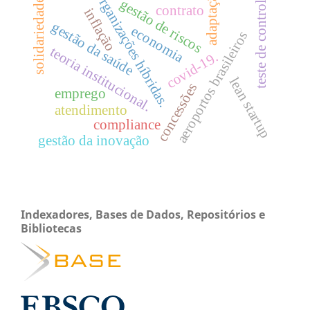
adaptação
organizações híbridas.
teste de controle
gestão de riscos
solidariedade
contrato
inflação
gestão da saúde
economia
aeroportos brasileiros
teoria institucional.
covid-19.
lean startup
concessões
emprego
atendimento
compliance
gestão da inovação
Indexadores, Bases de Dados, Repositórios e
Bibliotecas