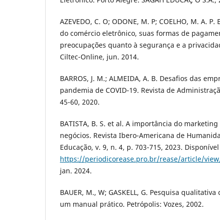
AZEVEDO, C. O; ODONE, M. P; COELHO, M. A. P. 
do comércio eletrônico, suas formas de pagamen
preocupações quanto à segurança e a privacidad
Ciltec-Online, jun. 2014.
BARROS, J. M.; ALMEIDA, A. B. Desafios das empr
pandemia de COVID-19. Revista de Administração F
45-60, 2020.
BATISTA, B. S. et al. A importância do marketing
negócios. Revista Ibero-Americana de Humanida
Educação, v. 9, n. 4, p. 703-715, 2023. Disponíve
https://periodicorease.pro.br/rease/article/vie
jan. 2024.
BAUER, M., W; GASKELL, G. Pesquisa qualitativa
um manual prático. Petrópolis: Vozes, 2002.