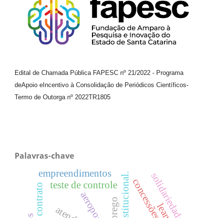
Edital de Chamada Pública FAPESC nº 21/2022
-
Programa
de
Apoio e
Incentivo à Consolidação de Periódicos
Científicos
-
Termo de Outorga nº
2022TR1805
Palavras-chave
empreendimentos
solidariedade
teoria institucional.
concessões
teste de controle
contrato
emprego