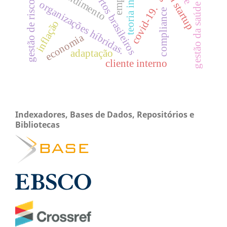
aeroportos brasileiros
lean startup
atendimento
gestão de riscos
organizações híbridas.
gestão da saúde
covid-19.
compliance
inflação
economia
adaptação
cliente interno
Indexadores, Bases de Dados, Repositórios e
Bibliotecas