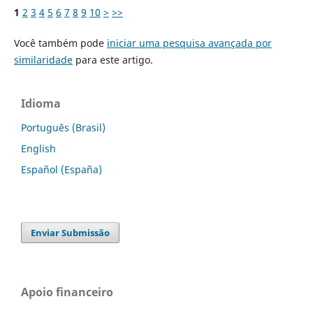
1
2
3
4
5
6
7
8
9
10
>
>>
Você também pode
iniciar uma pesquisa avançada por
similaridade
para este artigo.
Idioma
Português (Brasil)
English
Español (España)
Enviar Submissão
Apoio financeiro