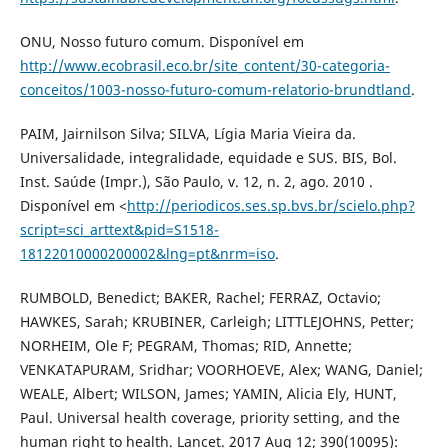
ONU, Nosso futuro comum. Disponível em
http://www.ecobrasil.eco.br/site_content/30-categoria-
conceitos/1003-nosso-futuro-comum-relatorio-brundtland
.
PAIM, Jairnilson Silva; SILVA, Lígia Maria Vieira da.
Universalidade, integralidade, equidade e SUS. BIS, Bol.
Inst. Saúde (Impr.), São Paulo, v. 12, n. 2, ago. 2010 .
Disponível em <
http://periodicos.ses.sp.bvs.br/scielo.php?
script=sci_arttext&pid=S1518-
18122010000200002&lng=pt&nrm=iso
.
RUMBOLD, Benedict; BAKER, Rachel; FERRAZ, Octavio;
HAWKES, Sarah; KRUBINER, Carleigh; LITTLEJOHNS, Petter;
NORHEIM, Ole F; PEGRAM, Thomas; RID, Annette;
VENKATAPURAM, Sridhar; VOORHOEVE, Alex; WANG, Daniel;
WEALE, Albert; WILSON, James; YAMIN, Alicia Ely, HUNT,
Paul. Universal health coverage, priority setting, and the
human right to health. Lancet. 2017 Aug 12; 390(10095):