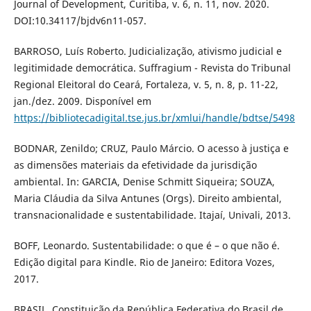
Journal of Development, Curitiba, v. 6, n. 11, nov. 2020.
DOI:10.34117/bjdv6n11-057.
BARROSO, Luís Roberto. Judicialização, ativismo judicial e
legitimidade democrática. Suffragium - Revista do Tribunal
Regional Eleitoral do Ceará, Fortaleza, v. 5, n. 8, p. 11-22,
jan./dez. 2009. Disponível em
https://bibliotecadigital.tse.jus.br/xmlui/handle/bdtse/5498
BODNAR, Zenildo; CRUZ, Paulo Márcio. O acesso à justiça e
as dimensões materiais da efetividade da jurisdição
ambiental. In: GARCIA, Denise Schmitt Siqueira; SOUZA,
Maria Cláudia da Silva Antunes (Orgs). Direito ambiental,
transnacionalidade e sustentabilidade. Itajaí, Univali, 2013.
BOFF, Leonardo. Sustentabilidade: o que é – o que não é.
Edição digital para Kindle. Rio de Janeiro: Editora Vozes,
2017.
BRASIL, Constituição da República Federativa do Brasil de