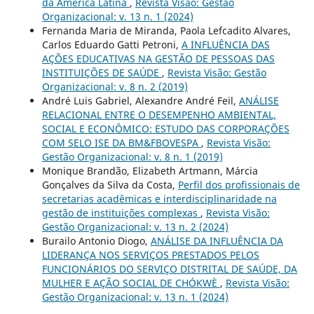
da América Latina
,
Revista Visão: Gestão
Organizacional: v. 13 n. 1 (2024)
Fernanda Maria de Miranda, Paola Lefcadito Alvares,
Carlos Eduardo Gatti Petroni,
A INFLUÊNCIA DAS
AÇÕES EDUCATIVAS NA GESTÃO DE PESSOAS DAS
INSTITUIÇÕES DE SAÚDE
,
Revista Visão: Gestão
Organizacional: v. 8 n. 2 (2019)
André Luis Gabriel, Alexandre André Feil,
ANÁLISE
RELACIONAL ENTRE O DESEMPENHO AMBIENTAL,
SOCIAL E ECONÔMICO: ESTUDO DAS CORPORAÇÕES
COM SELO ISE DA BM&FBOVESPA
,
Revista Visão:
Gestão Organizacional: v. 8 n. 1 (2019)
Monique Brandão, Elizabeth Artmann, Márcia
Gonçalves da Silva da Costa,
Perfil dos profissionais de
secretarias acadêmicas e interdisciplinaridade na
gestão de instituições complexas
,
Revista Visão:
Gestão Organizacional: v. 13 n. 2 (2024)
Burailo Antonio Diogo,
ANÁLISE DA INFLUÊNCIA DA
LIDERANÇA NOS SERVIÇOS PRESTADOS PELOS
FUNCIONÁRIOS DO SERVIÇO DISTRITAL DE SAÚDE, DA
MULHER E AÇÃO SOCIAL DE CHÓKWÈ
,
Revista Visão:
Gestão Organizacional: v. 13 n. 1 (2024)