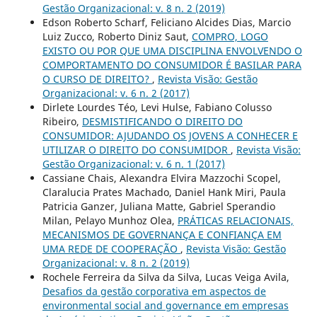
Gestão Organizacional: v. 8 n. 2 (2019)
Edson Roberto Scharf, Feliciano Alcides Dias, Marcio
Luiz Zucco, Roberto Diniz Saut,
COMPRO, LOGO
EXISTO OU POR QUE UMA DISCIPLINA ENVOLVENDO O
COMPORTAMENTO DO CONSUMIDOR É BASILAR PARA
O CURSO DE DIREITO?
,
Revista Visão: Gestão
Organizacional: v. 6 n. 2 (2017)
Dirlete Lourdes Téo, Levi Hulse, Fabiano Colusso
Ribeiro,
DESMISTIFICANDO O DIREITO DO
CONSUMIDOR: AJUDANDO OS JOVENS A CONHECER E
UTILIZAR O DIREITO DO CONSUMIDOR
,
Revista Visão:
Gestão Organizacional: v. 6 n. 1 (2017)
Cassiane Chais, Alexandra Elvira Mazzochi Scopel,
Claralucia Prates Machado, Daniel Hank Miri, Paula
Patricia Ganzer, Juliana Matte, Gabriel Sperandio
Milan, Pelayo Munhoz Olea,
PRÁTICAS RELACIONAIS,
MECANISMOS DE GOVERNANÇA E CONFIANÇA EM
UMA REDE DE COOPERAÇÃO
,
Revista Visão: Gestão
Organizacional: v. 8 n. 2 (2019)
Rochele Ferreira da Silva da Silva, Lucas Veiga Avila,
Desafios da gestão corporativa em aspectos de
environmental social and governance em empresas