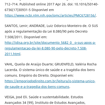
712–714. Published online 2017 Apr 26. doi: 10.1016/S0140-
6736(17)30931-5 Disponível em
https://www.ncbi.nlm.nih.gov/pmc/articles/PMC6728156/
.
SANTOS, Lenir; ANDRADE, Luiz Odorico Monteiro de. O SUS
após a regulamentação da Lei 8.080/90 pelo Decreto
7.508/2011. Disponível em:
http://idisa.org.br/site/documento_5682_0__o-sus-apos-a-
regulamentacao-da-lei-8.080-90-pelo-decreto-7.508-
2011.html
.
VAHL, Queila de Araújo Duarte; GRUENFELD, Valéria Rocha
Lacerda. O sistema único de saúde e a tragédia dos bens
comuns. Empório do Direito. Disponível em:
https://emporiododireito.com.br/leitura/o-sistema-unico-
de-saude-e-a-tragedia-dos-bens-comuns
.
VEIGA, José Eli. Saúde e sustentabilidade. Estudos
Avançados 34 (99), Instituto de Estudos Avançados,