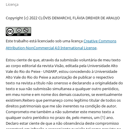
Licença
Copyright (c) 2022 CLÓVIS DEMARCHI, FLÁVIA DREHER DE ARAUJO
Este trabalho está licenciado sob uma licença
Creative Commons
Attribution-NonCommercial 4.0 International License
.
Estou ciente de que, através da submissão voluntária de meu texto
ao corpo editorial da revista Visão, editada pela Universidade Alto
Vale do Rio do Peixe - UNIARP, estou concedendo à Universidade
Alto Vale do Rio do Peixe a autorização de publicar o respectivo
texto na revista a título não oneroso e declarando a originalidade do
texto e sua não submissão simultanea a qualquer outro periódico,
em meu nome e em nome dos demais coautores, se eventualmente
existirem.Reitero que permaneço como legítimo titular de todos os
direitos patrimoniais que me são inerentes na condição de autor.
Comprometo-me também a não submeter este mesmo texto a
qualquer outro periódico no prazo de, pelo menos, um (1) ano.
Declaro estar ciente de que a não observância deste compromisso
acarretará em infração e conseqüente punição tal como prevista na