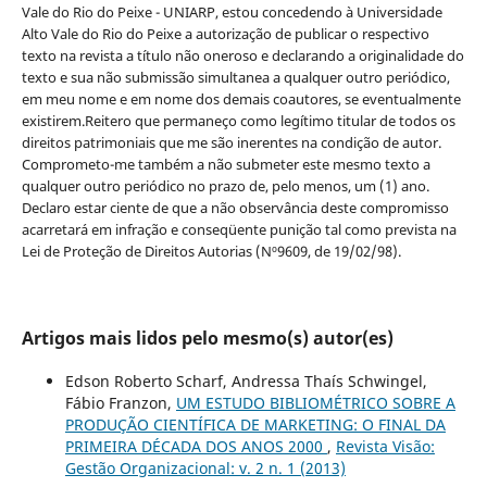
Vale do Rio do Peixe - UNIARP, estou concedendo à Universidade
Alto Vale do Rio do Peixe a autorização de publicar o respectivo
texto na revista a título não oneroso e declarando a originalidade do
texto e sua não submissão simultanea a qualquer outro periódico,
em meu nome e em nome dos demais coautores, se eventualmente
existirem.Reitero que permaneço como legítimo titular de todos os
direitos patrimoniais que me são inerentes na condição de autor.
Comprometo-me também a não submeter este mesmo texto a
qualquer outro periódico no prazo de, pelo menos, um (1) ano.
Declaro estar ciente de que a não observância deste compromisso
acarretará em infração e conseqüente punição tal como prevista na
Lei de Proteção de Direitos Autorias (Nº9609, de 19/02/98).
Artigos mais lidos pelo mesmo(s) autor(es)
Edson Roberto Scharf, Andressa Thaís Schwingel,
Fábio Franzon,
UM ESTUDO BIBLIOMÉTRICO SOBRE A
PRODUÇÃO CIENTÍFICA DE MARKETING: O FINAL DA
PRIMEIRA DÉCADA DOS ANOS 2000
,
Revista Visão:
Gestão Organizacional: v. 2 n. 1 (2013)