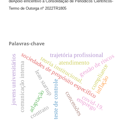
de
Apoio e
Incentivo à Consolidação de Periódicos
Científicos
-
Termo de Outorga nº
2022TR1805
Palavras-chave
sociedades de propósito específico
trajetória profissional
gestão de riscos
jovens universitários
teoria institucional.
atendimento
comunicação interna
compliance
lean startup
inflação
teste de controle
adaptação
concessões
covid-19.
emprego
contrato