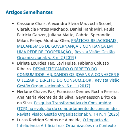
Artigos Semelhantes
Cassiane Chais, Alexandra Elvira Mazzochi Scopel,
Claralucia Prates Machado, Daniel Hank Miri, Paula
Patricia Ganzer, Juliana Matte, Gabriel Sperandio
Milan, Pelayo Munhoz Olea,
PRÁTICAS RELACIONAIS,
MECANISMOS DE GOVERNANÇA E CONFIANÇA EM
UMA REDE DE COOPERAÇÃO
,
Revista Visão: Gestão
Organizacional: v. 8 n. 2 (2019)
Dirlete Lourdes Téo, Levi Hulse, Fabiano Colusso
Ribeiro,
DESMISTIFICANDO O DIREITO DO
CONSUMIDOR: AJUDANDO OS JOVENS A CONHECER E
UTILIZAR O DIREITO DO CONSUMIDOR
,
Revista Visão:
Gestão Organizacional: v. 6 n. 1 (2017)
Herlane Chaves Paz, Francisco Dennes Rocha Pereira,
Ana Maria Vicente da da Silva, Geymeesson Brito da
da Silva,
Pesquisa Transformativa do Consumidor
(TCR) na evolução do comportamento do consumidor
,
Revista Visão: Gestão Organizacional: v. 14 n. 1 (2025)
Lucas Rodrigo Santos de Almeida,
O Impacto da
Inteligência Artificial nas Organizações no Contexto