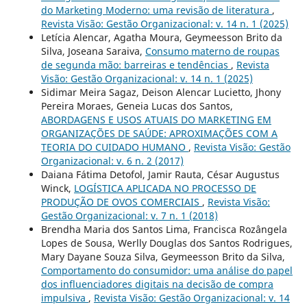
do Marketing Moderno: uma revisão de literatura
,
Revista Visão: Gestão Organizacional: v. 14 n. 1 (2025)
Letícia Alencar, Agatha Moura, Geymeesson Brito da
Silva, Joseana Saraiva,
Consumo materno de roupas
de segunda mão: barreiras e tendências
,
Revista
Visão: Gestão Organizacional: v. 14 n. 1 (2025)
Sidimar Meira Sagaz, Deison Alencar Lucietto, Jhony
Pereira Moraes, Geneia Lucas dos Santos,
ABORDAGENS E USOS ATUAIS DO MARKETING EM
ORGANIZAÇÕES DE SAÚDE: APROXIMAÇÕES COM A
TEORIA DO CUIDADO HUMANO
,
Revista Visão: Gestão
Organizacional: v. 6 n. 2 (2017)
Daiana Fátima Detofol, Jamir Rauta, César Augustus
Winck,
LOGÍSTICA APLICADA NO PROCESSO DE
PRODUÇÃO DE OVOS COMERCIAIS
,
Revista Visão:
Gestão Organizacional: v. 7 n. 1 (2018)
Brendha Maria dos Santos Lima, Francisca Rozângela
Lopes de Sousa, Werlly Douglas dos Santos Rodrigues,
Mary Dayane Souza Silva, Geymeesson Brito da Silva,
Comportamento do consumidor: uma análise do papel
dos influenciadores digitais na decisão de compra
impulsiva
,
Revista Visão: Gestão Organizacional: v. 14