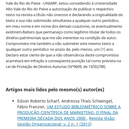
Vale do Rio do Peixe - UNIARP, estou concedendo à Universidade
Alto Vale do Rio do Peixe a autorização de publicar o respectivo
texto na revista a título não oneroso e declarando a originalidade do
texto e sua não submissão simultanea a qualquer outro periódico,
em meu nome e em nome dos demais coautores, se eventualmente
existirem.Reitero que permaneço como legítimo titular de todos os
direitos patrimoniais que me são inerentes na condição de autor.
Comprometo-me também a não submeter este mesmo texto a
qualquer outro periódico no prazo de, pelo menos, um (1) ano.
Declaro estar ciente de que a não observância deste compromisso
acarretará em infração e conseqüente punição tal como prevista na
Lei de Proteção de Direitos Autorias (Nº9609, de 19/02/98).
Artigos mais lidos pelo mesmo(s) autor(es)
Edson Roberto Scharf, Andressa Thaís Schwingel,
Fábio Franzon,
UM ESTUDO BIBLIOMÉTRICO SOBRE A
PRODUÇÃO CIENTÍFICA DE MARKETING: O FINAL DA
PRIMEIRA DÉCADA DOS ANOS 2000
,
Revista Visão:
Gestão Organizacional: v. 2 n. 1 (2013)