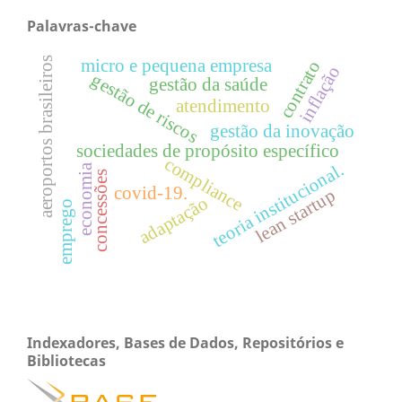
Palavras-chave
aeroportos brasileiros
micro e pequena empresa
contrato
inflação
gestão de riscos
gestão da saúde
atendimento
gestão da inovação
sociedades de propósito específico
compliance
teoria institucional.
economia
concessões
covid-19.
lean startup
adaptação
emprego
Indexadores, Bases de Dados, Repositórios e
Bibliotecas