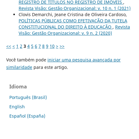
REGISTRO DE TÍTULOS NO REGISTRO DE IMÓVEIS
,
Revista Visão: Gestão Organizacional: v. 10 n. 1 (2021)
Clovis Demarchi, Jeane Cristina de Oliveira Cardoso,
POLÍTICAS PÚBLICAS COMO EFETIVAÇÃO DA TUTELA
CONSTITUCIONAL DO DIREITO À EDUCAÇÃO
,
Revista
Visão: Gestão Organizacional: v. 9 n. 2 (2020)
<<
<
1
2
3
4
5
6
7
8
9
10
>
>>
Você também pode
iniciar uma pesquisa avançada por
similaridade
para este artigo.
Idioma
Português (Brasil)
English
Español (España)