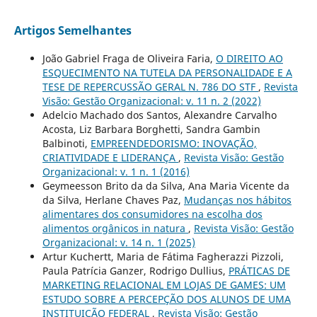
Artigos Semelhantes
João Gabriel Fraga de Oliveira Faria,
O DIREITO AO
ESQUECIMENTO NA TUTELA DA PERSONALIDADE E A
TESE DE REPERCUSSÃO GERAL N. 786 DO STF
,
Revista
Visão: Gestão Organizacional: v. 11 n. 2 (2022)
Adelcio Machado dos Santos, Alexandre Carvalho
Acosta, Liz Barbara Borghetti, Sandra Gambin
Balbinoti,
EMPREENDEDORISMO: INOVAÇÃO,
CRIATIVIDADE E LIDERANÇA
,
Revista Visão: Gestão
Organizacional: v. 1 n. 1 (2016)
Geymeesson Brito da da Silva, Ana Maria Vicente da
da Silva, Herlane Chaves Paz,
Mudanças nos hábitos
alimentares dos consumidores na escolha dos
alimentos orgânicos in natura
,
Revista Visão: Gestão
Organizacional: v. 14 n. 1 (2025)
Artur Kuchertt, Maria de Fátima Fagherazzi Pizzoli,
Paula Patrícia Ganzer, Rodrigo Dullius,
PRÁTICAS DE
MARKETING RELACIONAL EM LOJAS DE GAMES: UM
ESTUDO SOBRE A PERCEPÇÃO DOS ALUNOS DE UMA
INSTITUIÇÃO FEDERAL
,
Revista Visão: Gestão