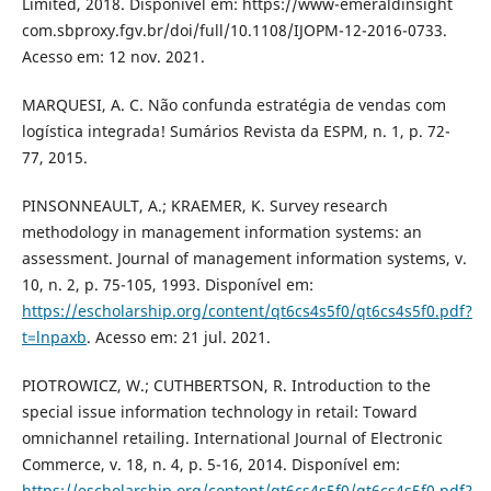
Limited, 2018. Disponível em: https://www-emeraldinsight
com.sbproxy.fgv.br/doi/full/10.1108/IJOPM-12-2016-0733.
Acesso em: 12 nov. 2021.
MARQUESI, A. C. Não confunda estratégia de vendas com
logística integrada! Sumários Revista da ESPM, n. 1, p. 72-
77, 2015.
PINSONNEAULT, A.; KRAEMER, K. Survey research
methodology in management information systems: an
assessment. Journal of management information systems, v.
10, n. 2, p. 75-105, 1993. Disponível em:
https://escholarship.org/content/qt6cs4s5f0/qt6cs4s5f0.pdf?
t=lnpaxb
. Acesso em: 21 jul. 2021.
PIOTROWICZ, W.; CUTHBERTSON, R. Introduction to the
special issue information technology in retail: Toward
omnichannel retailing. International Journal of Electronic
Commerce, v. 18, n. 4, p. 5-16, 2014. Disponível em:
https://escholarship.org/content/qt6cs4s5f0/qt6cs4s5f0.pdf?