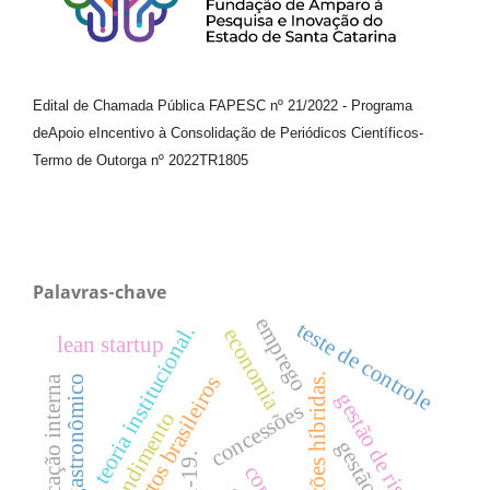
Edital de Chamada Pública FAPESC nº 21/2022
-
Programa
de
Apoio e
Incentivo à Consolidação de Periódicos
Científicos
-
Termo de Outorga nº
2022TR1805
Palavras-chave
emprego
teste de controle
teoria institucional.
economia
lean startup
organizações híbridas.
aeroportos brasileiros
setor gastronômico
comunicação interna
gestão de riscos
concessões
atendimento