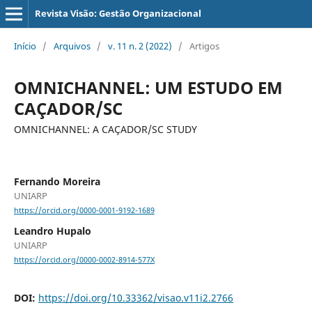
Revista Visão: Gestão Organizacional
Início
/
Arquivos
/
v. 11 n. 2 (2022)
/
Artigos
OMNICHANNEL: UM ESTUDO EM
CAÇADOR/SC
OMNICHANNEL: A CAÇADOR/SC STUDY
Fernando Moreira
UNIARP
https://orcid.org/0000-0001-9192-1689
Leandro Hupalo
UNIARP
https://orcid.org/0000-0002-8914-577X
DOI:
https://doi.org/10.33362/visao.v11i2.2766