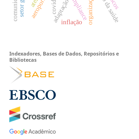
gestão da saúde
covid-19.
compliance
adaptação
inflação
Indexadores, Bases de Dados, Repositórios e
Bibliotecas