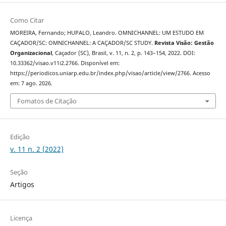
Como Citar
MOREIRA, Fernando; HUPALO, Leandro. OMNICHANNEL: UM ESTUDO EM
CAÇADOR/SC: OMNICHANNEL: A CAÇADOR/SC STUDY.
Revista Visão: Gestão
Organizacional
, Caçador (SC), Brasil, v. 11, n. 2, p. 143–154, 2022. DOI:
10.33362/visao.v11i2.2766. Disponível em:
https://periodicos.uniarp.edu.br/index.php/visao/article/view/2766. Acesso
em: 7 ago. 2026.
Fomatos de Citação
Edição
v. 11 n. 2 (2022)
Seção
Artigos
Licença