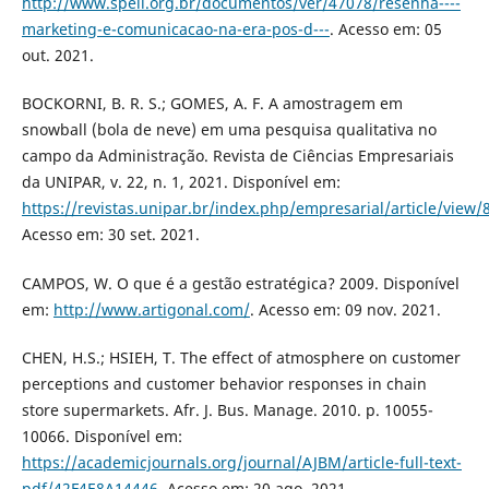
http://www.spell.org.br/documentos/ver/47078/resenha----
marketing-e-comunicacao-na-era-pos-d---
. Acesso em: 05
out. 2021.
BOCKORNI, B. R. S.; GOMES, A. F. A amostragem em
snowball (bola de neve) em uma pesquisa qualitativa no
campo da Administração. Revista de Ciências Empresariais
da UNIPAR, v. 22, n. 1, 2021. Disponível em:
https://revistas.unipar.br/index.php/empresarial/article/view/
Acesso em: 30 set. 2021.
CAMPOS, W. O que é a gestão estratégica? 2009. Disponível
em:
http://www.artigonal.com/
. Acesso em: 09 nov. 2021.
CHEN, H.S.; HSIEH, T. The effect of atmosphere on customer
perceptions and customer behavior responses in chain
store supermarkets. Afr. J. Bus. Manage. 2010. p. 10055-
10066. Disponível em:
https://academicjournals.org/journal/AJBM/article-full-text-
pdf/42F4E8A14446
. Acesso em: 20 ago. 2021.