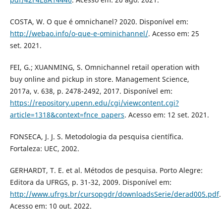
COSTA, W. O que é omnichanel? 2020. Disponível em:
http://webao.info/o-que-e-ominichannel/
. Acesso em: 25
set. 2021.
FEI, G.; XUANMING, S. Omnichannel retail operation with
buy online and pickup in store. Management Science,
2017a, v. 638, p. 2478-2492, 2017. Disponível em:
https://repository.upenn.edu/cgi/viewcontent.cgi?
article=1318&context=fnce_papers
. Acesso em: 12 set. 2021.
FONSECA, J. J. S. Metodologia da pesquisa científica.
Fortaleza: UEC, 2002.
GERHARDT, T. E. et al. Métodos de pesquisa. Porto Alegre:
Editora da UFRGS, p. 31-32, 2009. Disponível em:
http://www.ufrgs.br/cursopgdr/downloadsSerie/derad005.pdf
.
Acesso em: 10 out. 2022.