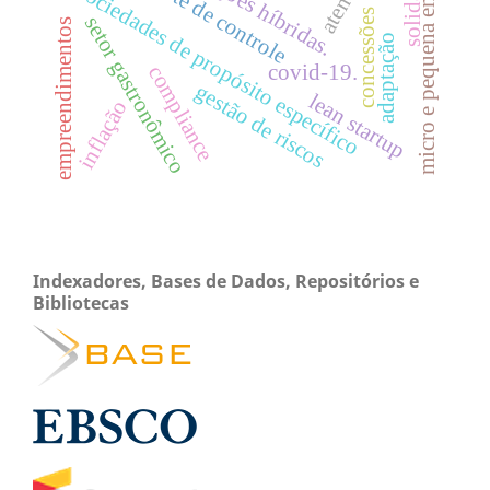
micro e pequena empresa
teste de controle
sociedades de propósito específico
concessões
setor gastronômico
empreendimentos
adaptação
covid-19.
compliance
gestão de riscos
lean startup
inflação
Indexadores, Bases de Dados, Repositórios e
Bibliotecas