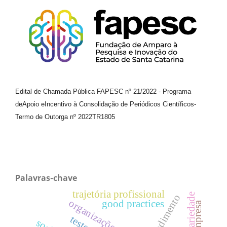
Edital de Chamada Pública FAPESC nº 21/2022
-
Programa
de
Apoio e
Incentivo à Consolidação de Periódicos
Científicos
-
Termo de Outorga nº
2022TR1805
Palavras-chave
trajetória profissional
solidariedade
atendimento
organizações híbridas.
good practices