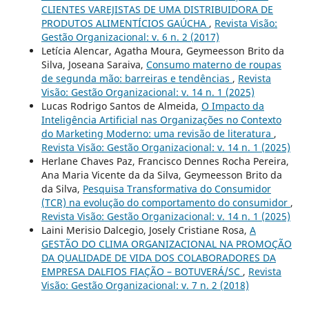
CLIENTES VAREJISTAS DE UMA DISTRIBUIDORA DE
PRODUTOS ALIMENTÍCIOS GAÚCHA
,
Revista Visão:
Gestão Organizacional: v. 6 n. 2 (2017)
Letícia Alencar, Agatha Moura, Geymeesson Brito da
Silva, Joseana Saraiva,
Consumo materno de roupas
de segunda mão: barreiras e tendências
,
Revista
Visão: Gestão Organizacional: v. 14 n. 1 (2025)
Lucas Rodrigo Santos de Almeida,
O Impacto da
Inteligência Artificial nas Organizações no Contexto
do Marketing Moderno: uma revisão de literatura
,
Revista Visão: Gestão Organizacional: v. 14 n. 1 (2025)
Herlane Chaves Paz, Francisco Dennes Rocha Pereira,
Ana Maria Vicente da da Silva, Geymeesson Brito da
da Silva,
Pesquisa Transformativa do Consumidor
(TCR) na evolução do comportamento do consumidor
,
Revista Visão: Gestão Organizacional: v. 14 n. 1 (2025)
Laini Merisio Dalcegio, Josely Cristiane Rosa,
A
GESTÃO DO CLIMA ORGANIZACIONAL NA PROMOÇÃO
DA QUALIDADE DE VIDA DOS COLABORADORES DA
EMPRESA DALFIOS FIAÇÃO – BOTUVERÁ/SC
,
Revista
Visão: Gestão Organizacional: v. 7 n. 2 (2018)