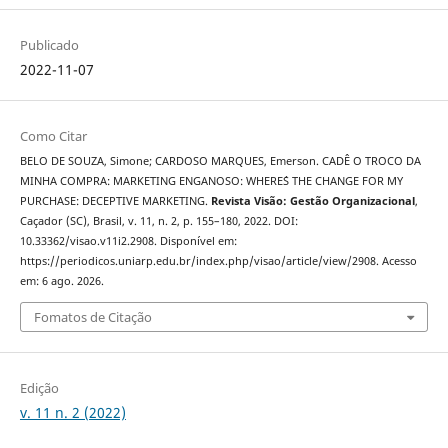
Publicado
2022-11-07
Como Citar
BELO DE SOUZA, Simone; CARDOSO MARQUES, Emerson. CADÊ O TROCO DA
MINHA COMPRA: MARKETING ENGANOSO: WHERE´S THE CHANGE FOR MY
PURCHASE: DECEPTIVE MARKETING.
Revista Visão: Gestão Organizacional
,
Caçador (SC), Brasil, v. 11, n. 2, p. 155–180, 2022. DOI:
10.33362/visao.v11i2.2908. Disponível em:
https://periodicos.uniarp.edu.br/index.php/visao/article/view/2908. Acesso
em: 6 ago. 2026.
Fomatos de Citação
Edição
v. 11 n. 2 (2022)