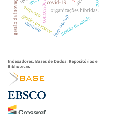
gestão da inovação
concessões
covid-19.
emprego
organizações híbridas.
gestão de riscos
lean startup
gestão da saúde
contrato
Indexadores, Bases de Dados, Repositórios e
Bibliotecas