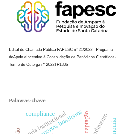
Edital de Chamada Pública FAPESC nº 21/2022
-
Programa
de
Apoio e
Incentivo à Consolidação de Periódicos
Científicos
-
Termo de Outorga nº
2022TR1805
Palavras-chave
aeroportos brasileiros
teoria institucional.
compliance
adaptação
atendimento
economia