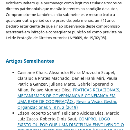
existirem.Reitero que permaneço como legítimo titular de todos os
direitos patrimoniais que me são inerentes na condição de autor.
Comprometo-me também a não submeter este mesmo texto a
qualquer outro periódico no prazo de, pelo menos, um (1) ano.
Declaro estar ciente de que a não observância deste compromisso
acarretará em infração e conseqüente punição tal como prevista na
Lei de Proteção de Direitos Autorias (Nº9609, de 19/02/98).
Artigos Semelhantes
Cassiane Chais, Alexandra Elvira Mazzochi Scopel,
Claralucia Prates Machado, Daniel Hank Miri, Paula
Patricia Ganzer, Juliana Matte, Gabriel Sperandio
Milan, Pelayo Munhoz Olea,
PRÁTICAS RELACIONAIS,
MECANISMOS DE GOVERNANÇA E CONFIANÇA EM
UMA REDE DE COOPERAÇÃO
,
Revista Visão: Gestão
Organizacional: v. 8 n. 2 (2019)
Edson Roberto Scharf, Feliciano Alcides Dias, Marcio
Luiz Zucco, Roberto Diniz Saut,
COMPRO, LOGO
EXISTO OU POR QUE UMA DISCIPLINA ENVOLVENDO O