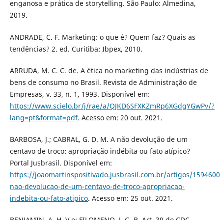
enganosa e prática de storytelling. São Paulo: Almedina,
2019.
ANDRADE, C. F. Marketing: o que é? Quem faz? Quais as
tendências? 2. ed. Curitiba: Ibpex, 2010.
ARRUDA, M. C. C. de. A ética no marketing das indústrias de
bens de consumo no Brasil. Revista de Administração de
Empresas, v. 33, n. 1, 1993. Disponível em:
https://www.scielo.br/j/rae/a/QJKD6SFXKZmRp6XGdgYGwPv/?
lang=pt&format=pdf
. Acesso em: 20 out. 2021.
BARBOSA, J.; CABRAL, G. D. M. A não devolução de um
centavo de troco: apropriação indébita ou fato atípico?
Portal Jusbrasil. Disponível em:
https://joaomartinspositivado.jusbrasil.com.br/artigos/159460
nao-devolucao-de-um-centavo-de-troco-apropriacao-
indebita-ou-fato-atipico
. Acesso em: 25 out. 2021.
BENJAMIN, A. H. V e; FILOMENO, J. G. B. Art. 39 do CDC