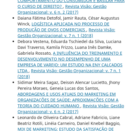
COMPORTAMENTO DO CONSUMIDOR É BASILAR PARA
O CURSO DE DIREITO?
,
Revista Visão: Gestão
Organizacional: v. 6 n. 2 (2017)
Daiana Fátima Detofol, Jamir Rauta, César Augustus
Winck,
LOGÍSTICA APLICADA NO PROCESSO DE
PRODUÇÃO DE OVOS COMERCIAIS
,
Revista Visão:
Gestão Organizacional: v. 7 n. 1 (2018)
Debora Vestena, Eduarda Tschiedel da Silva, Luciana
Davi Traverso, Kamila Frizzo, Luana Inês Damke,
Gabriela Rossato,
A INFLUÊNCIA DO TREINAMENTO E
DESENVOLVIMENTO NO DESEMPENHO DE UMA
EMPRESA DE VAREJO: UM ESTUDO NA ENY CALÇADOS
LTDA
,
Revista Visão: Gestão Organizacional: v. 7 n. 1
(2018)
Sidimar Meira Sagaz, Deison Alencar Lucietto, Jhony
Pereira Moraes, Geneia Lucas dos Santos,
ABORDAGENS E USOS ATUAIS DO MARKETING EM
ORGANIZAÇÕES DE SAÚDE: APROXIMAÇÕES COM A
TEORIA DO CUIDADO HUMANO
,
Revista Visão: Gestão
Organizacional: v. 6 n. 2 (2017)
Leonardo de Oliveira Cabral, Adriane Fabricio, Liane
Beatriz Rotili, Linéia Carneiro, Daniel Knebel Baggio,
MIX DE MARKETING: ESTUDO DA SATISFAÇÃO DE