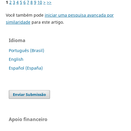
1
2
3
4
5
6
7
8
9
10
>
>>
Você também pode
iniciar uma pesquisa avançada por
similaridade
para este artigo.
Idioma
Português (Brasil)
English
Español (España)
Enviar Submissão
Apoio financeiro