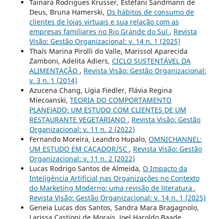
Tainara Rodrigues Krusser, Estéfani Sandmann de
Deus, Bruna Hamerski,
Os hábitos de consumo de
clientes de lojas virtuais e sua relação com as
empresas familiares no Rio Grande do Sul
,
Revista
Visão: Gestão Organizacional: v. 14 n. 1 (2025)
Thaís Marina Pirolli do Valle, Marissol Aparecida
Zamboni, Adelita Adiers,
CICLO SUSTENTÁVEL DA
ALIMENTAÇÃO
,
Revista Visão: Gestão Organizacional:
v. 3 n. 1 (2014)
Azucena Chang, Lígia Fiedler, Flávia Regina
Miecoanski,
TEORIA DO COMPORTAMENTO
PLANEJADO: UM ESTUDO COM CLIENTES DE UM
RESTAURANTE VEGETARIANO
,
Revista Visão: Gestão
Organizacional: v. 11 n. 2 (2022)
Fernando Moreira, Leandro Hupalo,
OMNICHANNEL:
UM ESTUDO EM CAÇADOR/SC
,
Revista Visão: Gestão
Organizacional: v. 11 n. 2 (2022)
Lucas Rodrigo Santos de Almeida,
O Impacto da
Inteligência Artificial nas Organizações no Contexto
do Marketing Moderno: uma revisão de literatura
,
Revista Visão: Gestão Organizacional: v. 14 n. 1 (2025)
Geneia Lucas dos Santos, Sandra Mara Bragagnolo,
Larissa Castioni de Morais, Joel Haroldo Baade,