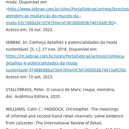
moda. Disponível em:
<
http://www.sebrae.com.br/sites/PortalSebrae/artigos/brechos
atendem-as-mudancas-do-mundo-da--
moda,b3c1080a3e107410VgnVCM1000003b74010aRCRD
>.
Acesso em: 10 out. 2023.
SEBRAE. In: Conheça detalhes e potencialidades da moda
sustentável. [S. l.], 27 nov. 2018. Disponível em:
https://m.sebrae.com.br/sites/PortalSebrae/artigos/conheca-
detalhes-e-potencialidades-da-moda-
sustentavel,97488b88ba73e410VgnVCM1000003b74010aRCRD
.
Acesso em: 10 out. 2023.
STALLYBRASS, Peter. O casaco de Marx: roupa, memória,
dor. Autêntica Editora, 2020.
WILLIAMS, Colin C.; PADDOCK, Christopher. The meanings
of informal and second-hand retail channels: some evidence
from Leicester. The International Review of Retail,