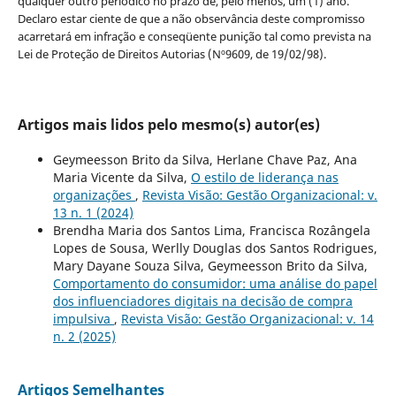
qualquer outro periódico no prazo de, pelo menos, um (1) ano.
Declaro estar ciente de que a não observância deste compromisso
acarretará em infração e conseqüente punição tal como prevista na
Lei de Proteção de Direitos Autorias (Nº9609, de 19/02/98).
Artigos mais lidos pelo mesmo(s) autor(es)
Geymeesson Brito da Silva, Herlane Chave Paz, Ana
Maria Vicente da Silva,
O estilo de liderança nas
organizações
,
Revista Visão: Gestão Organizacional: v.
13 n. 1 (2024)
Brendha Maria dos Santos Lima, Francisca Rozângela
Lopes de Sousa, Werlly Douglas dos Santos Rodrigues,
Mary Dayane Souza Silva, Geymeesson Brito da Silva,
Comportamento do consumidor: uma análise do papel
dos influenciadores digitais na decisão de compra
impulsiva
,
Revista Visão: Gestão Organizacional: v. 14
n. 2 (2025)
Artigos Semelhantes