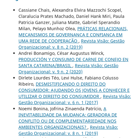
Cassiane Chais, Alexandra Elvira Mazzochi Scopel,
Claralucia Prates Machado, Daniel Hank Miri, Paula
Patricia Ganzer, Juliana Matte, Gabriel Sperandio
Milan, Pelayo Munhoz Olea,
PRÁTICAS RELACIONAIS,
MECANISMOS DE GOVERNANÇA E CONFIANÇA EM
UMA REDE DE COOPERAÇÃO
,
Revista Visão: Gestão
Organizacional: v. 8 n. 2 (2019)
Andrei Bonamigo, César Augustus Winck,
PRODUCCIÓN Y CONSUMO DE CARNE DE CONEJO EN
SANTA CATARINA/BRASIL
,
Revista Visão: Gestão
Organizacional: v. 9 n. 2 (2020)
Dirlete Lourdes Téo, Levi Hulse, Fabiano Colusso
Ribeiro,
DESMISTIFICANDO O DIREITO DO
CONSUMIDOR: AJUDANDO OS JOVENS A CONHECER E
UTILIZAR O DIREITO DO CONSUMIDOR
,
Revista Visão:
Gestão Organizacional: v. 6 n. 1 (2017)
Noemi Bonina, Jofrina Zinaenda Patrício,
A
INEVITABILIDADE DA MUDANÇA: GERADORA DE
CONFLITO OU DE COMPLEMENTARIEDADE NOS
AMBIENTES ORGANIZACIONAIS?
,
Revista Visão:
Gestão Organizacional: v. 8 n. 1 (2019)