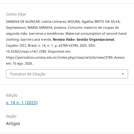
Como Citar
SARAIVA DE ALENCAR, Letícia Linhares; MOURA, Agatha; BRITO DA SILVA,
Geymeesson; MARIA SARAIVA, Joseana. Consumo materno de roupas de
segunda mão: barreiras e tendências: Maternal consumption of second-hand
clothing: barriers and trends.
Revista Visão: Gestão Organizacional
,
Caçador (SC), Brasil, v. 14, n. 1, p. e3789-e3789, 2025. DOI:
10.33362/visao.v14i1.3789. Disponível em:
https://periodicos.uniarp.edu.br/index.php/visao/article/view/3789. Acesso
em: 10 ago. 2026.
Fomatos de Citação
Edição
v. 14 n. 1 (2025)
Seção
Artigos