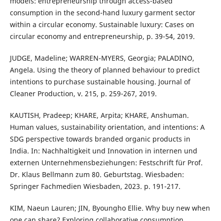
models: entrepreneurship through access-based
consumption in the second-hand luxury garment sector
within a circular economy. Sustainable luxury: Cases on
circular economy and entrepreneurship, p. 39-54, 2019.
JUDGE, Madeline; WARREN-MYERS, Georgia; PALADINO,
Angela. Using the theory of planned behaviour to predict
intentions to purchase sustainable housing. Journal of
Cleaner Production, v. 215, p. 259-267, 2019.
KAUTISH, Pradeep; KHARE, Arpita; KHARE, Anshuman.
Human values, sustainability orientation, and intentions: A
SDG perspective towards branded organic products in
India. In: Nachhaltigkeit und Innovation in internen und
externen Unternehmensbeziehungen: Festschrift für Prof.
Dr. Klaus Bellmann zum 80. Geburtstag. Wiesbaden:
Springer Fachmedien Wiesbaden, 2023. p. 191-217.
KIM, Naeun Lauren; JIN, Byoungho Ellie. Why buy new when
one can share? Exploring collaborative consumption