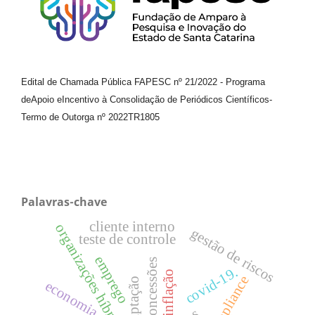
Edital de Chamada Pública FAPESC nº 21/2022
-
Programa
de
Apoio e
Incentivo à Consolidação de Periódicos
Científicos
-
Termo de Outorga nº
2022TR1805
Palavras-chave
cliente interno
organizações híbridas.
gestão de riscos
teste de controle
emprego
concessões
covid-19.
inflação
compliance
adaptação
economia