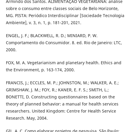
Armindo dos Santos. ALIMENTAÇÃO VEGETARIANA: análise
sobre o consumo entre classes sociais de Belo Horizonte,
MG. PISTA: Periódico Interdisciplinar [Sociedade Tecnologia
Ambiente], v. 3, n. 1, p. 181-201, 2021.
ENGEL, J. F.; BLACKWELL, R. D.; MINIARD, P. W.
Comportamento do Consumidor. 8. ed. Rio de Janeiro: LTC,
2000.
FOX, M. A. Vegetarianism and planetary health. Ethics and
the Environment, p. 163-174, 2000.
FRANCIS, J.; ECCLES, M. P.; JOHNSTON, M.; WALKER, A. E.;
GRIMSHAW, J. M.; FOY, R.; KANER, E. F. S.; SMITH, L.;
BONETTI, D. Constructing questionnaires based on the
theory of planned behavior: a manual for health services
researchers. United Kingdom: Centre for Health Service
Research. May, 2004.
GIL, A. C. Como elaborar projetos de pesquisa. São Paulo: