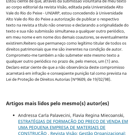
Estou ciente de que, através da submissão voluntária de meu texto
ao corpo editorial da revista Visão, editada pela Universidade Alto
Vale do Rio do Peixe - UNIARP, estou concedendo à Universidade
Alto Vale do Rio do Peixe a autorização de publicar o respectivo
texto na revista a título não oneroso e declarando a originalidade do
texto e sua não submissão simultanea a qualquer outro periódico,
em meu nome e em nome dos demais coautores, se eventualmente
existirem.Reitero que permaneço como legítimo titular de todos os
direitos patrimoniais que me são inerentes na condição de autor.
Comprometo-me também a não submeter este mesmo texto a
qualquer outro periódico no prazo de, pelo menos, um (1) ano.
Declaro estar ciente de que a não observância deste compromisso
acarretará em infração e conseqüente punição tal como prevista na
Lei de Proteção de Direitos Autorias (Nº9609, de 19/02/98).
Artigos mais lidos pelo mesmo(s) autor(es)
Andressa Carla Palavecini, Flavia Regina Miecoanski,
ESTRATÉGIAS DE FORMAÇÃO DO PREÇO DE VENDA EM
UMA PEQUENA EMPRESA DE MATERIAIS DE
CONSTRUÇÃO
,
Revista Visão: Gestão Organizacional: