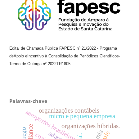
Edital de Chamada Pública FAPESC nº 21/2022
-
Programa
de
Apoio e
Incentivo à Consolidação de Periódicos
Científicos
-
Termo de Outorga nº
2022TR1805
Palavras-chave
organizações contábeis
aeroportos brasileiros
micro e pequena empresa
organizações híbridas.
emprego