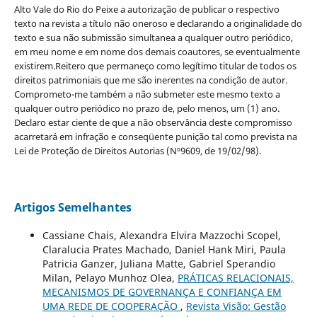
Alto Vale do Rio do Peixe a autorização de publicar o respectivo
texto na revista a título não oneroso e declarando a originalidade do
texto e sua não submissão simultanea a qualquer outro periódico,
em meu nome e em nome dos demais coautores, se eventualmente
existirem.Reitero que permaneço como legítimo titular de todos os
direitos patrimoniais que me são inerentes na condição de autor.
Comprometo-me também a não submeter este mesmo texto a
qualquer outro periódico no prazo de, pelo menos, um (1) ano.
Declaro estar ciente de que a não observância deste compromisso
acarretará em infração e conseqüente punição tal como prevista na
Lei de Proteção de Direitos Autorias (Nº9609, de 19/02/98).
Artigos Semelhantes
Cassiane Chais, Alexandra Elvira Mazzochi Scopel,
Claralucia Prates Machado, Daniel Hank Miri, Paula
Patricia Ganzer, Juliana Matte, Gabriel Sperandio
Milan, Pelayo Munhoz Olea,
PRÁTICAS RELACIONAIS,
MECANISMOS DE GOVERNANÇA E CONFIANÇA EM
UMA REDE DE COOPERAÇÃO
,
Revista Visão: Gestão