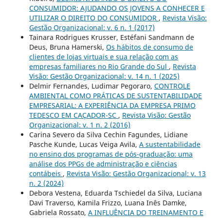
CONSUMIDOR: AJUDANDO OS JOVENS A CONHECER E
UTILIZAR O DIREITO DO CONSUMIDOR
,
Revista Visão:
Gestão Organizacional: v. 6 n. 1 (2017)
Tainara Rodrigues Krusser, Estéfani Sandmann de
Deus, Bruna Hamerski,
Os hábitos de consumo de
clientes de lojas virtuais e sua relação com as
empresas familiares no Rio Grande do Sul
,
Revista
Visão: Gestão Organizacional: v. 14 n. 1 (2025)
Delmir Fernandes, Ludimar Pegoraro,
CONTROLE
AMBIENTAL COMO PRÁTICAS DE SUSTENTABILIDADE
EMPRESARIAL: A EXPERIÊNCIA DA EMPRESA PRIMO
TEDESCO EM CAÇADOR-SC
,
Revista Visão: Gestão
Organizacional: v. 1 n. 2 (2016)
Carina Severo da Silva Cechin Fagundes, Lidiane
Pasche Kunde, Lucas Veiga Avila,
A sustentabilidade
no ensino dos programas de pós-graduação: uma
análise dos PPGs de administração e ciências
contábeis
,
Revista Visão: Gestão Organizacional: v. 13
n. 2 (2024)
Debora Vestena, Eduarda Tschiedel da Silva, Luciana
Davi Traverso, Kamila Frizzo, Luana Inês Damke,
Gabriela Rossato,
A INFLUÊNCIA DO TREINAMENTO E