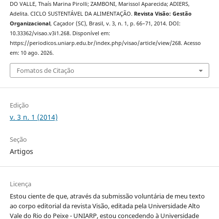
DO VALLE, Thaís Marina Pirolli; ZAMBONI, Marissol Aparecida; ADIERS,
Adelita. CICLO SUSTENTÁVEL DA ALIMENTAÇÃO.
Revista Visão: Gestão
Organizacional
, Caçador (SC), Brasil, v. 3, n. 1, p. 66–71, 2014. DOI:
10.33362/visao.v3i1.268. Disponível em:
https://periodicos.uniarp.edu.br/index.php/visao/article/view/268. Acesso
em: 10 ago. 2026.
Fomatos de Citação
Edição
v. 3 n. 1 (2014)
Seção
Artigos
Licença
Estou ciente de que, através da submissão voluntária de meu texto
ao corpo editorial da revista Visão, editada pela Universidade Alto
Vale do Rio do Peixe - UNIARP, estou concedendo à Universidade