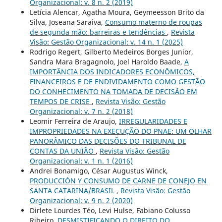
Organizacional: v. 8 n. 2 (2019)
Letícia Alencar, Agatha Moura, Geymeesson Brito da
Silva, Joseana Saraiva,
Consumo materno de roupas
de segunda mão: barreiras e tendências
,
Revista
Visão: Gestão Organizacional: v. 14 n. 1 (2025)
Rodrigo Regert, Gilberto Medeiros Borges Junior,
Sandra Mara Bragagnolo, Joel Haroldo Baade,
A
IMPORTÂNCIA DOS INDICADORES ECONÔMICOS,
FINANCEIROS E DE ENDIVIDAMENTO COMO GESTÃO
DO CONHECIMENTO NA TOMADA DE DECISÃO EM
TEMPOS DE CRISE
,
Revista Visão: Gestão
Organizacional: v. 7 n. 2 (2018)
Leomir Ferreira de Araujo,
IRREGULARIDADES E
IMPROPRIEDADES NA EXECUÇÃO DO PNAE: UM OLHAR
PANORÂMICO DAS DECISÕES DO TRIBUNAL DE
CONTAS DA UNIÃO
,
Revista Visão: Gestão
Organizacional: v. 1 n. 1 (2016)
Andrei Bonamigo, César Augustus Winck,
PRODUCCIÓN Y CONSUMO DE CARNE DE CONEJO EN
SANTA CATARINA/BRASIL
,
Revista Visão: Gestão
Organizacional: v. 9 n. 2 (2020)
Dirlete Lourdes Téo, Levi Hulse, Fabiano Colusso
Ribeiro,
DESMISTIFICANDO O DIREITO DO