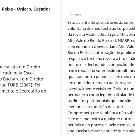
 Peixe - Uniarp, Caçador,
Licença
Estou ciente de que, através da subm
voluntária de meu texto ao corpo edit
da revista Visão, editada pela Univer
Alto Vale do Rio do Peixe - UNIARP, e
concedendo à Universidade Alto Vale
Rio do Peixe a autorização de publica
respectivo texto na revista a título nã
oneroso e declarando a originalidade
ecialista em Direito
texto e sua não submissão simultane
licado pela Escol
qualquer outro periódico, em meu n
o Bacharel em Direito
em nome dos demais coautores, se
au FURB (2007). Foi
eventualmente existirem.Reitero que
almente é Secretário do
permaneço como legítimo titular de 
os direitos patrimoniais que me são
inerentes na condição de autor.
Comprometo-me também a não sub
este mesmo texto a qualquer outro
periódico no prazo de, pelo menos, u
ano. Declaro estar ciente de que a nã