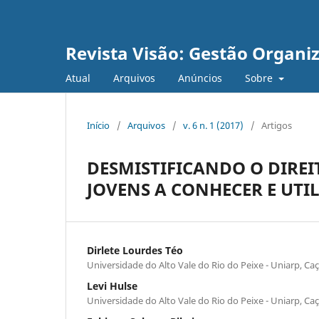
Revista Visão: Gestão Organi
Atual
Arquivos
Anúncios
Sobre
Início
/
Arquivos
/
v. 6 n. 1 (2017)
/
Artigos
DESMISTIFICANDO O DIRE
JOVENS A CONHECER E UTI
Dirlete Lourdes Téo
Universidade do Alto Vale do Rio do Peixe - Uniarp, Ca
Levi Hulse
Universidade do Alto Vale do Rio do Peixe - Uniarp, Ca