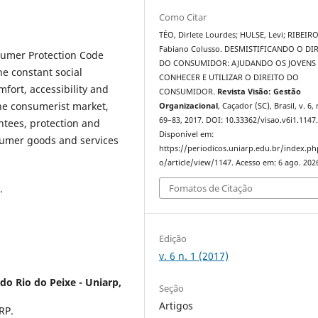
Como Citar
TÉO, Dirlete Lourdes; HULSE, Levi; RIBEIRO
Fabiano Colusso. DESMISTIFICANDO O DI
nsumer Protection Code
DO CONSUMIDOR: AJUDANDO OS JOVENS
e constant social
CONHECER E UTILIZAR O DIREITO DO
fort, accessibility and
CONSUMIDOR.
Revista Visão: Gestão
the consumerist market,
Organizacional
, Caçador (SC), Brasil, v. 6, 
69–83, 2017. DOI: 10.33362/visao.v6i1.1147
ntees, protection and
Disponível em:
nsumer goods and services
https://periodicos.uniarp.edu.br/index.ph
o/article/view/1147. Acesso em: 6 ago. 202
Fomatos de Citação
.
Edição
v. 6 n. 1 (2017)
do Rio do Peixe - Uniarp,
Seção
Artigos
RP.