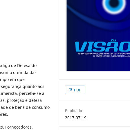
Código de Defesa do
onsumo oriunda das
tempo em que
e segurança quanto aos
PDF
umerista, percebe-se a
as, proteção e defesa
edade de bens de consumo
Publicado
ores.
2017-07-19
s, Fornecedores.