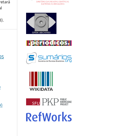
retará
l
8).
OS
O
9)