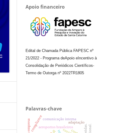
Apoio financeiro
Edital de Chamada Pública FAPESC nº
21/2022
-
Programa de
Apoio e
Incentivo à
Consolidação de Periódicos
Científicos
-
Termo de Outorga nº
2022TR1805
Palavras-chave
compliance
comunicação interna
adaptação
aeroportos brasileiros
covid-19.