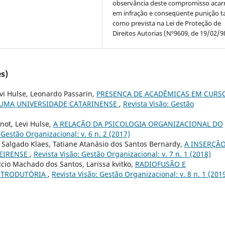
observância deste compromisso acar
em infração e conseqüente punição ta
como prevista na Lei de Proteção de
Direitos Autorias (Nº9609, de 19/02/9
s)
evi Hulse, Leonardo Passarin,
PRESENÇA DE ACADÊMICAS EM CURS
UMA UNIVERSIDADE CATARINENSE
,
Revista Visão: Gestão
not, Levi Hulse,
A RELAÇÃO DA PSICOLOGIA ORGANIZACIONAL DO
 Gestão Organizacional: v. 6 n. 2 (2017)
uiz Salgado Klaes, Tatiane Atanásio dos Santos Bernardy,
A INSERÇÃ
DEIRENSE
,
Revista Visão: Gestão Organizacional: v. 7 n. 1 (2018)
elcio Machado dos Santos, Larissa kvitko,
RADIOFUSÃO E
NTRODUTÓRIA
,
Revista Visão: Gestão Organizacional: v. 8 n. 1 (201