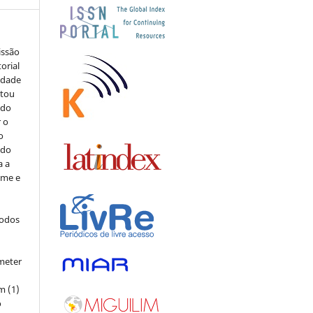
issão
orial
sidade
stou
 do
r o
o
 do
a a
ome e
todos
meter
m (1)
o