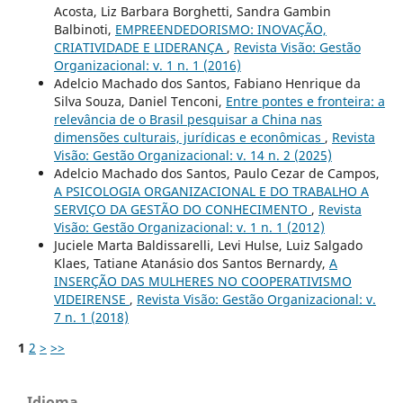
Acosta, Liz Barbara Borghetti, Sandra Gambin
Balbinoti,
EMPREENDEDORISMO: INOVAÇÃO,
CRIATIVIDADE E LIDERANÇA
,
Revista Visão: Gestão
Organizacional: v. 1 n. 1 (2016)
Adelcio Machado dos Santos, Fabiano Henrique da
Silva Souza, Daniel Tenconi,
Entre pontes e fronteira: a
relevância de o Brasil pesquisar a China nas
dimensões culturais, jurídicas e econômicas
,
Revista
Visão: Gestão Organizacional: v. 14 n. 2 (2025)
Adelcio Machado dos Santos, Paulo Cezar de Campos,
A PSICOLOGIA ORGANIZACIONAL E DO TRABALHO A
SERVIÇO DA GESTÃO DO CONHECIMENTO
,
Revista
Visão: Gestão Organizacional: v. 1 n. 1 (2012)
Juciele Marta Baldissarelli, Levi Hulse, Luiz Salgado
Klaes, Tatiane Atanásio dos Santos Bernardy,
A
INSERÇÃO DAS MULHERES NO COOPERATIVISMO
VIDEIRENSE
,
Revista Visão: Gestão Organizacional: v.
7 n. 1 (2018)
1
2
>
>>
Idioma