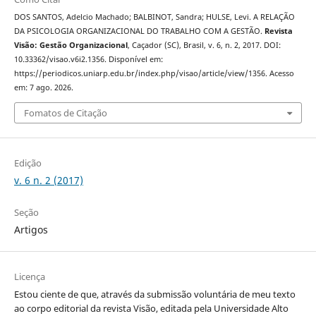
DOS SANTOS, Adelcio Machado; BALBINOT, Sandra; HULSE, Levi. A RELAÇÃO
DA PSICOLOGIA ORGANIZACIONAL DO TRABALHO COM A GESTÃO.
Revista
Visão: Gestão Organizacional
, Caçador (SC), Brasil, v. 6, n. 2, 2017. DOI:
10.33362/visao.v6i2.1356. Disponível em:
https://periodicos.uniarp.edu.br/index.php/visao/article/view/1356. Acesso
em: 7 ago. 2026.
Fomatos de Citação
Edição
v. 6 n. 2 (2017)
Seção
Artigos
Licença
Estou ciente de que, através da submissão voluntária de meu texto
ao corpo editorial da revista Visão, editada pela Universidade Alto