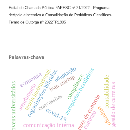
Edital de Chamada Pública FAPESC nº 21/2022
-
Programa
de
Apoio e
Incentivo à Consolidação de Periódicos
Científicos
-
Termo de Outorga nº
2022TR1805
Palavras-chave
adaptação
aeroportos brasileiros
teoria institucional.
organizações híbridas.
economia
compliance
lean startup
contabilidade
jovens universitários
atendimento
gestão de carreiras
concessões
teste de controle
emprego
covid-19.
contrato
comunicação interna