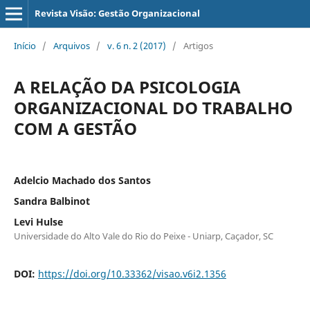
Revista Visão: Gestão Organizacional
Início
/
Arquivos
/
v. 6 n. 2 (2017)
/
Artigos
A RELAÇÃO DA PSICOLOGIA
ORGANIZACIONAL DO TRABALHO
COM A GESTÃO
Adelcio Machado dos Santos
Sandra Balbinot
Levi Hulse
Universidade do Alto Vale do Rio do Peixe - Uniarp, Caçador, SC
DOI:
https://doi.org/10.33362/visao.v6i2.1356