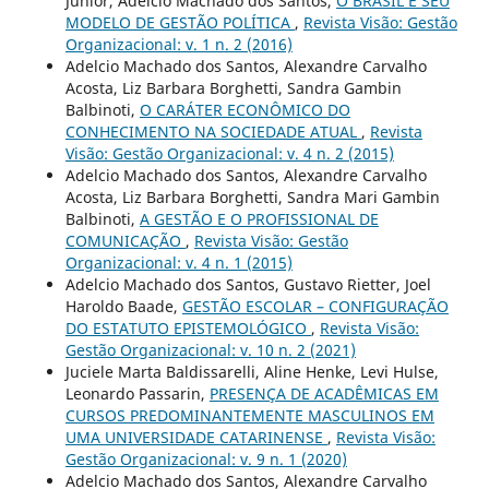
Júnior, Adelcio Machado dos Santos,
O BRASIL E SEU
MODELO DE GESTÃO POLÍTICA
,
Revista Visão: Gestão
Organizacional: v. 1 n. 2 (2016)
Adelcio Machado dos Santos, Alexandre Carvalho
Acosta, Liz Barbara Borghetti, Sandra Gambin
Balbinoti,
O CARÁTER ECONÔMICO DO
CONHECIMENTO NA SOCIEDADE ATUAL
,
Revista
Visão: Gestão Organizacional: v. 4 n. 2 (2015)
Adelcio Machado dos Santos, Alexandre Carvalho
Acosta, Liz Barbara Borghetti, Sandra Mari Gambin
Balbinoti,
A GESTÃO E O PROFISSIONAL DE
COMUNICAÇÃO
,
Revista Visão: Gestão
Organizacional: v. 4 n. 1 (2015)
Adelcio Machado dos Santos, Gustavo Rietter, Joel
Haroldo Baade,
GESTÃO ESCOLAR – CONFIGURAÇÃO
DO ESTATUTO EPISTEMOLÓGICO
,
Revista Visão:
Gestão Organizacional: v. 10 n. 2 (2021)
Juciele Marta Baldissarelli, Aline Henke, Levi Hulse,
Leonardo Passarin,
PRESENÇA DE ACADÊMICAS EM
CURSOS PREDOMINANTEMENTE MASCULINOS EM
UMA UNIVERSIDADE CATARINENSE
,
Revista Visão:
Gestão Organizacional: v. 9 n. 1 (2020)
Adelcio Machado dos Santos, Alexandre Carvalho