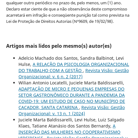
qualquer outro periódico no prazo de, pelo menos, um (1) ano.
Declaro estar ciente de que a não observância deste compromisso
acarretará em infração e conseqüente punição tal como prevista na
Lei de Proteção de Direitos Autorias (Nº9609, de 19/02/98).
Artigos mais lidos pelo mesmo(s) autor(es)
Adelcio Machado dos Santos, Sandra Balbinot, Levi
Hulse,
A RELAÇÃO DA PSICOLOGIA ORGANIZACIONAL
DO TRABALHO COM A GESTÃO
,
Revista Visão: Gestão
Organizacional: v. 6 n. 2 (2017)
Wilian Antonio Locatelli, Juciele Marta Baldissarelli,
ADAPTAÇÃO DE MICRO E PEQUENAS EMPRESAS DO
SETOR GASTRONÔMICO DURANTE A PANDEMIA DA
COVID-19: UM ESTUDO DE CASO NO MUNICÍPIO DE
CAÇADOR, SANTA CATARINA
,
Revista Visão: Gestão
Organizacional: v. 13 n. 1 (2024)
Juciele Marta Baldissarelli, Levi Hulse, Luiz Salgado
Klaes, Tatiane Atanásio dos Santos Bernardy,
A
INSERÇÃO DAS MULHERES NO COOPERATIVISMO