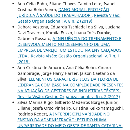
Ana Célia Bohn, Eliane Chaves Camilo Leite, Isabel
Cristina Bohn Vieira,
DANO MORAL: PROTEÇÃO
JURÍDICA À SAÚDE DO TRABALHADOR
,
Revista Visão:
Gestão Organizacional: v. 8 n. 2 (2019)
Debora Vestena, Eduarda Tschiedel da Silva, Luciana
Davi Traverso, Kamila Frizzo, Luana Inês Damke,
Gabriela Rossato,
A INFLUÊNCIA DO TREINAMENTO E
DESENVOLVIMENTO NO DESEMPENHO DE UMA
EMPRESA DE VAREJO: UM ESTUDO NA ENY CALÇADOS
LTDA
,
Revista Visão: Gestão Organizacional: v. 7 n. 1
(2018)
Ana Cristina de Amorim, Ana Célia Bohn, Cinara
Gambirage, Jorge Harry Harzer, Jaison Caetano da
Silva,
ELEMENTOS CARACTERÍSTICOS DA TEORIA DE
LIDERANÇA COM BASE NA COMPLEXIDADE PRESENTES
NA ATUAÇÃO DE GESTORES DE INDÚSTRIAS TÊXTEIS
,
Revista Visão: Gestão Organizacional: v. 6 n. 2 (2017)
Silvia Marina Rigo, Gilberto Medeiros Borges Junior,
Liliane Josefa Orso Pinheiro, Cristina Keiko Yamaguchi,
Rodrigo Regert,
A INTERDISCIPLINARIDADE NO
ENSINO DA ADMINISTRAÇÃO: ESTUDO NUMA
UNIVERSIDADE DO MEIO OESTE DE SANTA CATARINA
,