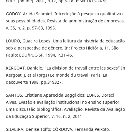
Educ. [online]. 2001, n.17, pp.5-18. ISSN 1413-2478.
GODOY, Arlida Schmidt. Introdução à pesquisa qualitativa e
suas possibilidades. Revista de administração de empresas,
v. 35, n. 2, p. 57-63, 1995.
LOURO, Guacira Lopes. Uma leitura da história da educação
sob a perspectiva de gênero. In: Projeto Hidtória, 11. São
Paulo: EDU/PUC-SP, 1994, P.31-46.
KÉRGOAT, Daniele. “La division de travail entre les sexes” In
Kergoat, J. et al (orgs) Le monde du travail Paris, La
découverte 1998, pp.319327.
SANTOS, Cristiane Aparecida Baggi dos; LOPES, Doraci
Alves. Evasão e avaliação institucional no ensino superior:
uma discussão bibliográfica. Avaliação: Revista da Avaliação
da Educação Superior, v. 16, n. 2, 2011
SILVEIRA, Denise Tolfo; CÓRDOVA, Fernanda Peixoto.