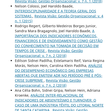
Revista Visão: Gestão Organizacional: v. 7 n. 1 (2018)
Nelson Colossi, Joel Haroldo Baade,
INTERDISCIPLINARIDADE E A TEORIA GERAL DOS
SISTEMAS
,
Revista Visão: Gestão Organizacional: v. 4
n. 1 (2015)
Rodrigo Regert, Gilberto Medeiros Borges Junior,
Sandra Mara Bragagnolo, Joel Haroldo Baade,
A
IMPORTÂNCIA DOS INDICADORES ECONÔMICOS,
FINANCEIROS E DE ENDIVIDAMENTO COMO GESTÃO
DO CONHECIMENTO NA TOMADA DE DECISÃO EM
TEMPOS DE CRISE
,
Revista Visão: Gestão
Organizacional: v. 7 n. 2 (2018)
Edilson Sidnei Padilha, Estelamaris Reif, Vania Regina
Morás, Nelson Hein, Carolina Klein Padilha,
ANÁLISE
DO DESEMPENHO ECONÔMICO DAS EMPRESAS
ABERTAS QUE EMITEM ADR NO PERÍODO PRÉ E PÓS-
CRISE SUBPRIME
,
Revista Visão: Gestão
Organizacional: v. 7 n. 2 (2018)
Ana Célia Bohn, Sidnei Gripa, Nelson Hein, Adriana
Kroenke,
ANÁLISE INTER-RELACIONAL DE
INDICADORES DE ABSENTEÍSMO E TURNOVER: O
CASO DE UMA INDÚSTRIA TÊXTIL DO LITORAL NORTE
DE SANTA CATARINA
,
Revista Visão: Gestão