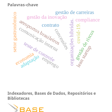
Palavras-chave
gestão de carreiras
setor gastronômico
gestão da inovação
compliance
aeroportos brasileiros
organizações híbridas.
contrato
covid-19.
comunicação interna
concessões
gestão de riscos
teste de controle
lean startup
economia
adaptação
emprego
Indexadores, Bases de Dados, Repositórios e
Bibliotecas