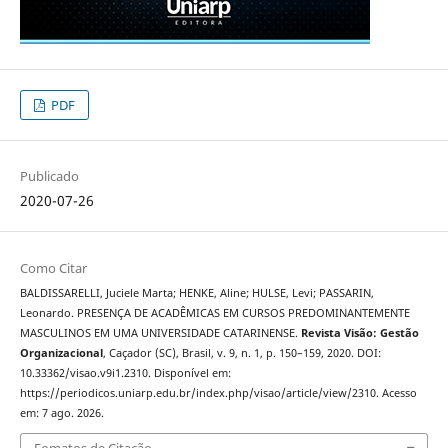
PDF
Publicado
2020-07-26
Como Citar
BALDISSARELLI, Juciele Marta; HENKE, Aline; HULSE, Levi; PASSARIN,
Leonardo. PRESENÇA DE ACADÊMICAS EM CURSOS PREDOMINANTEMENTE
MASCULINOS EM UMA UNIVERSIDADE CATARINENSE.
Revista Visão: Gestão
Organizacional
, Caçador (SC), Brasil, v. 9, n. 1, p. 150–159, 2020. DOI:
10.33362/visao.v9i1.2310. Disponível em:
https://periodicos.uniarp.edu.br/index.php/visao/article/view/2310. Acesso
em: 7 ago. 2026.