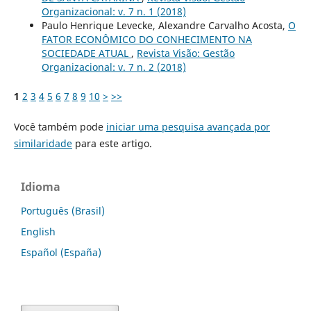
Organizacional: v. 7 n. 1 (2018)
Paulo Henrique Levecke, Alexandre Carvalho Acosta,
O
FATOR ECONÔMICO DO CONHECIMENTO NA
SOCIEDADE ATUAL
,
Revista Visão: Gestão
Organizacional: v. 7 n. 2 (2018)
1
2
3
4
5
6
7
8
9
10
>
>>
Você também pode
iniciar uma pesquisa avançada por
similaridade
para este artigo.
Idioma
Português (Brasil)
English
Español (España)