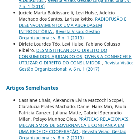
VIDEIRENSE
,
Revista Visão: Gestão Organizacional: v.
7 n. 1 (2018)
Juciele Marta Baldissarelli, Levi Hulse, Adelcio
Machado dos Santos, Larissa kvitko,
RADIOFUSÃO E
DESENVOLVIMENTO: UMA ABORDAGEM
INTRODUTÓRIA
,
Revista Visão: Gestão
Organizacional: v. 8 n. 1 (2019)
Dirlete Lourdes Téo, Levi Hulse, Fabiano Colusso
Ribeiro,
DESMISTIFICANDO O DIREITO DO
CONSUMIDOR: AJUDANDO OS JOVENS A CONHECER E
UTILIZAR O DIREITO DO CONSUMIDOR
,
Revista Visão:
Gestão Organizacional: v. 6 n. 1 (2017)
Artigos Semelhantes
Cassiane Chais, Alexandra Elvira Mazzochi Scopel,
Claralucia Prates Machado, Daniel Hank Miri, Paula
Patricia Ganzer, Juliana Matte, Gabriel Sperandio
Milan, Pelayo Munhoz Olea,
PRÁTICAS RELACIONAIS,
MECANISMOS DE GOVERNANÇA E CONFIANÇA EM
UMA REDE DE COOPERAÇÃO
,
Revista Visão: Gestão
Organizacional: v. 8 n. 2 (2019)