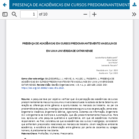
PRESENÇA DE ACADÊMICAS EM CURSOS PREDOMINANTEMENTE MASCULINOS EM UMA UNIVERSIDADE CATARINENSE