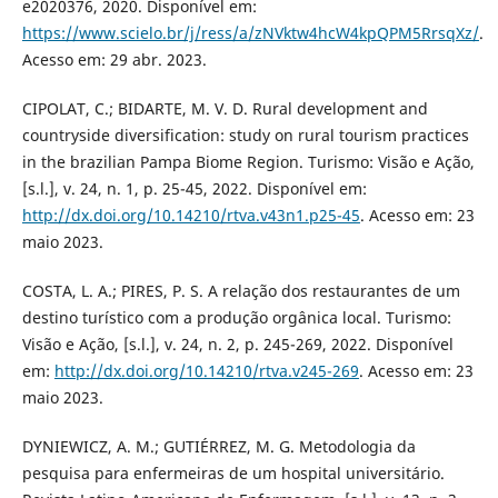
e2020376, 2020. Disponível em:
https://www.scielo.br/j/ress/a/zNVktw4hcW4kpQPM5RrsqXz/
.
Acesso em: 29 abr. 2023.
CIPOLAT, C.; BIDARTE, M. V. D. Rural development and
countryside diversification: study on rural tourism practices
in the brazilian Pampa Biome Region. Turismo: Visão e Ação,
[s.l.], v. 24, n. 1, p. 25-45, 2022. Disponível em:
http://dx.doi.org/10.14210/rtva.v43n1.p25-45
. Acesso em: 23
maio 2023.
COSTA, L. A.; PIRES, P. S. A relação dos restaurantes de um
destino turístico com a produção orgânica local. Turismo:
Visão e Ação, [s.l.], v. 24, n. 2, p. 245-269, 2022. Disponível
em:
http://dx.doi.org/10.14210/rtva.v245-269
. Acesso em: 23
maio 2023.
DYNIEWICZ, A. M.; GUTIÉRREZ, M. G. Metodologia da
pesquisa para enfermeiras de um hospital universitário.