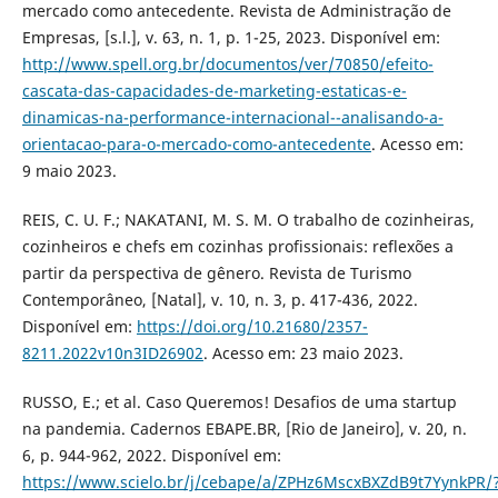
mercado como antecedente. Revista de Administração de
Empresas, [s.l.], v. 63, n. 1, p. 1-25, 2023. Disponível em:
http://www.spell.org.br/documentos/ver/70850/efeito-
cascata-das-capacidades-de-marketing-estaticas-e-
dinamicas-na-performance-internacional--analisando-a-
orientacao-para-o-mercado-como-antecedente
. Acesso em:
9 maio 2023.
REIS, C. U. F.; NAKATANI, M. S. M. O trabalho de cozinheiras,
cozinheiros e chefs em cozinhas profissionais: reflexões a
partir da perspectiva de gênero. Revista de Turismo
Contemporâneo, [Natal], v. 10, n. 3, p. 417-436, 2022.
Disponível em:
https://doi.org/10.21680/2357-
8211.2022v10n3ID26902
. Acesso em: 23 maio 2023.
RUSSO, E.; et al. Caso Queremos! Desafios de uma startup
na pandemia. Cadernos EBAPE.BR, [Rio de Janeiro], v. 20, n.
6, p. 944-962, 2022. Disponível em:
https://www.scielo.br/j/cebape/a/ZPHz6MscxBXZdB9t7YynkPR/