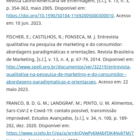
Revista Latino-Americana de Enfermagem, [s.l.], v. 13, n. 3,
p. 354-363, maio 2005. Disponível em:
https://doi.org/10.1590/S0104-11692005000300010
. Acesso
em: 10 jun. 2023.
FISCHER, E.; CASTILHOS, R.; FONSECA, M. J. Entrevista
qualitativa na pesquisa de marketing e do consumidor:
abordagens paradigmáticas e orientações. Revista Brasileira
de Marketing, [s.l.], v. 13, n. 4, p. 67-79, 2014. Disponível em:
http://www.spell.org.br/documentos/ver/32219/entrevista-
qualitativa-na-pesquisa-de-marketing-e-do-consumidor--
abordagens-paradigmaticas-e-orientacoes
. Acesso em: 22
maio 2023.
FRANCO, B. D. G. M.; LANDGRAF, M.; PINTO, U. M. Alimentos,
Sars-CoV-2 e Covid-19: contato possível, transmissão
improvável. Estudos Avançados, [s.l.], v. 34, n. 100, p. 189-
202, dez. 2020. Disponível em:
https://www.scielo.br/j/ea/a/xrnbjQVwPy6M4bFDK4NvkTM/?