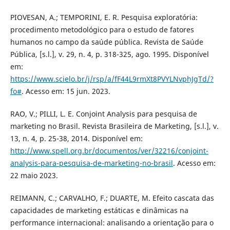
PIOVESAN, A.; TEMPORINI, E. R. Pesquisa exploratória:
procedimento metodológico para o estudo de fatores
humanos no campo da saúde pública. Revista de Saúde
Pública, [s.l.], v. 29, n. 4, p. 318-325, ago. 1995. Disponível
em:
https://www.scielo.br/j/rsp/a/fF44L9rmXt8PVYLNvphJgTd/?
fo#
. Acesso em: 15 jun. 2023.
RAO, V.; PILLI, L. E. Conjoint Analysis para pesquisa de
marketing no Brasil. Revista Brasileira de Marketing, [s.l.], v.
13, n. 4, p. 25-38, 2014. Disponível em:
http://www.spell.org.br/documentos/ver/32216/conjoint-
analysis-para-pesquisa-de-marketing-no-brasil
. Acesso em:
22 maio 2023.
REIMANN, C.; CARVALHO, F.; DUARTE, M. Efeito cascata das
capacidades de marketing estáticas e dinâmicas na
performance internacional: analisando a orientação para o