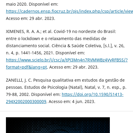
maio 2020. Disponível em:
https://cadernos.ensp.fiocruz.br/ojs/index.php/csp/article/vi
Acesso em: 29 abr. 2023.
XIMENES, R. A. A.; et al. Covid-19 no nordeste do Brasil:
entre o lockdown e o relaxamento das medidas de
distanciamento social. Ciência & Saúde Coletiva, [s.l.], v. 26,
n. 4, p. 1441-1456, 2021. Disponível em:
https://www.scielo.br/j/csc/a/tPJ3Mn4n7RVMWBz4VyRFB5S/?
format=pdf&lang=pt
. Acesso em: 29 abr. 2023.
ZANELLI, J. C. Pesquisa qualitativa em estudos da gestão de
pessoas. Estudos de Psicologia (Natal), Natal, v. 7, n. esp., p.
79-88, 2002. Disponível em:
https://doi.org/10.1590/S1413-
294X2002000300009
. Acesso em: 4 jun. 2023.