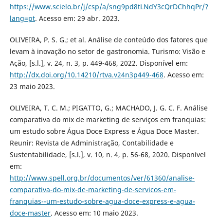
https://www.scielo.br/j/csp/a/sng9pd8tLNdY3cQrDChhqPr/?
lang=pt
. Acesso em: 29 abr. 2023.
OLIVEIRA, P. S. G.; et al. Análise de conteúdo dos fatores que
levam à inovação no setor de gastronomia. Turismo: Visão e
Ação, [s.l.], v. 24, n. 3, p. 449-468, 2022. Disponível em:
http://dx.doi.org/10.14210/rtva.v24n3p449-468
. Acesso em:
23 maio 2023.
OLIVEIRA, T. C. M.; PIGATTO, G.; MACHADO, J. G. C. F. Análise
comparativa do mix de marketing de serviços em franquias:
um estudo sobre Água Doce Express e Água Doce Master.
Reunir: Revista de Administração, Contabilidade e
Sustentabilidade, [s.l.], v. 10, n. 4, p. 56-68, 2020. Disponível
em:
http://www.spell.org.br/documentos/ver/61360/analise-
comparativa-do-mix-de-marketing-de-servicos-em-
franquias--um-estudo-sobre-agua-doce-express-e-agua-
doce-master
. Acesso em: 10 maio 2023.