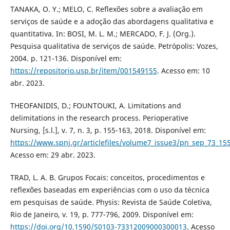
TANAKA, O. Y.; MELO, C. Reflexões sobre a avaliação em
serviços de saúde e a adoção das abordagens qualitativa e
quantitativa. In: BOSI, M. L. M.; MERCADO, F. J. (Org.).
Pesquisa qualitativa de serviços de saúde. Petrópolis: Vozes,
2004. p. 121-136. Disponível em:
https://repositorio.usp.br/item/001549155
. Acesso em: 10
abr. 2023.
THEOFANIDIS, D.; FOUNTOUKI, A. Limitations and
delimitations in the research process. Perioperative
Nursing, [s.l.], v. 7, n. 3, p. 155-163, 2018. Disponível em:
https://www.spnj.gr/articlefiles/volume7_issue3/pn_sep_73_15
Acesso em: 29 abr. 2023.
TRAD, L. A. B. Grupos Focais: conceitos, procedimentos e
reflexões baseadas em experiências com o uso da técnica
em pesquisas de saúde. Physis: Revista de Saúde Coletiva,
Rio de Janeiro, v. 19, p. 777-796, 2009. Disponível em:
https://doi.org/10.1590/S0103-73312009000300013
. Acesso