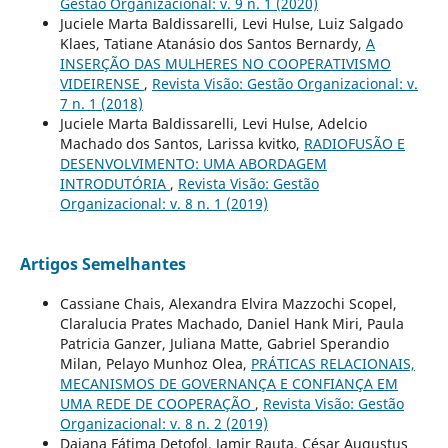
Gestão Organizacional: v. 9 n. 1 (2020)
Juciele Marta Baldissarelli, Levi Hulse, Luiz Salgado
Klaes, Tatiane Atanásio dos Santos Bernardy,
A
INSERÇÃO DAS MULHERES NO COOPERATIVISMO
VIDEIRENSE
,
Revista Visão: Gestão Organizacional: v.
7 n. 1 (2018)
Juciele Marta Baldissarelli, Levi Hulse, Adelcio
Machado dos Santos, Larissa kvitko,
RADIOFUSÃO E
DESENVOLVIMENTO: UMA ABORDAGEM
INTRODUTÓRIA
,
Revista Visão: Gestão
Organizacional: v. 8 n. 1 (2019)
Artigos Semelhantes
Cassiane Chais, Alexandra Elvira Mazzochi Scopel,
Claralucia Prates Machado, Daniel Hank Miri, Paula
Patricia Ganzer, Juliana Matte, Gabriel Sperandio
Milan, Pelayo Munhoz Olea,
PRÁTICAS RELACIONAIS,
MECANISMOS DE GOVERNANÇA E CONFIANÇA EM
UMA REDE DE COOPERAÇÃO
,
Revista Visão: Gestão
Organizacional: v. 8 n. 2 (2019)
Daiana Fátima Detofol, Jamir Rauta, César Augustus