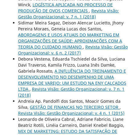
Winck,
LOGÍSTICA APLICADA NO PROCESSO DE
PRODUÇÃO DE OVOS COMERCIAIS
,
Revista Visão:
Gestão Organizacional: v. 7 n. 1 (2018)
Sidimar Meira Sagaz, Deison Alencar Lucietto, Jhony
Pereira Moraes, Geneia Lucas dos Santos,
ABORDAGENS E USOS ATUAIS DO MARKETING EM
ORGANIZAÇÕES DE SAÚDE: APROXIMAÇÕES COM A
TEORIA DO CUIDADO HUMANO
,
Revista Visão: Gestão
Organizacional: v. 6 n. 2 (2017)
Debora Vestena, Eduarda Tschiedel da Silva, Luciana
Davi Traverso, Kamila Frizzo, Luana Inês Damke,
Gabriela Rossato,
A INFLUÊNCIA DO TREINAMENTO E
DESENVOLVIMENTO NO DESEMPENHO DE UMA
EMPRESA DE VAREJO: UM ESTUDO NA ENY CALÇADOS
LTDA
,
Revista Visão: Gestão Organizacional: v. 7 n. 1
(2018)
Andreia Ap. Pandolfi dos Santos, Moacir Gomes da
Silva,
GESTÃO DE FINANÇAS NO TERCEIRO SETOR
,
Revista Visão: Gestão Organizacional: v. 4 n. 1 (2015)
Leonardo de Oliveira Cabral, Adriane Fabricio, Liane
Beatriz Rotili, Linéia Carneiro, Daniel Knebel Baggio,
MIX DE MARKETING: ESTUDO DA SATISFAÇÃO DE