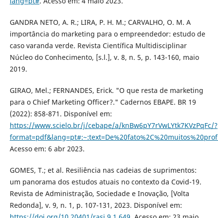
lang=pt#
. Acesso em: 4 maio 2023.
GANDRA NETO, A. R.; LIRA, P. H. M.; CARVALHO, O. M. A
importância do marketing para o empreendedor: estudo de
caso varanda verde. Revista Científica Multidisciplinar
Núcleo do Conhecimento, [s.l.], v. 8, n. 5, p. 143-160, maio
2019.
GIRAO, Mel.; FERNANDES, Erick. "O que resta de marketing
para o Chief Marketing Officer?." Cadernos EBAPE. BR 19
(2022): 858-871. Disponível em:
https://www.scielo.br/j/cebape/a/knBw6pY7rVwLYtk7KVzPqFc/?
format=pdf&lang=pt#:~:text=De%20fato%2C%20muitos%20pro
Acesso em: 6 abr 2023.
GOMES, T.; et al. Resiliência nas cadeias de suprimentos:
um panorama dos estudos atuais no contexto da Covid-19.
Revista de Administração, Sociedade e Inovação, [Volta
Redonda], v. 9, n. 1, p. 107-131, 2023. Disponível em:
https://doi.org/10.20401/rasi.9.1.649
. Acesso em: 23 maio