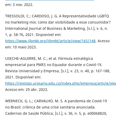
em: 3 nov. 2022.
TRESSOLDI, C.; CARDOSO, J. G. A Representatividade LGBTQ
no marketing mix: como dar visibilidade a esse consumidor?
International Journal of Business & Marketing, [s.l.], v. 6, n.
1, p. 58-76, 2021. Disponível em:
https://www.ijbmkt.org/ijbmkt/article/view/165/148
. Acesso
em: 10 maio 2023.
USECHE-AGUIRRE, M. C.; et al. Fórmula estratégica
empresarial para PMES no Equador durante o Covid-19.
Revista Universidad y Empresa, [s.l.], v. 23, n. 40, p. 167-188,
2021. Disponível em:
https://revistas.urosario.edu.co/index.php/empresa/article/vi
Acesso em: 29 abr. 2023.
WERNECK, G. L.; CARVALHO, M. S. A pandemia de Covid-19
no Brasil: crônica de uma crise sanitária anunciada.
Cadernos de Saúde Pública, [s.l.], v. 36, n. 5, p. e00068820,