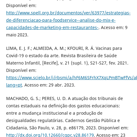
Disponível em:
http://www.spell.org.br/documentos/ver/63977/estrategias-
de-diferenciacao-para-foodservice--analise-do-mix-e-
capacidades-de-marketing-em-restaurantes-
. Acesso em: 9
maio 2023.
LIMA, E. J. F.; ALMEIDA, A. M.; KFOURI, R. Á. Vacinas para
Covid-19 o estado da arte. Revista Brasileira de Saúde
Materno Infantil, [Recife], v. 21 (supl. 1), S21-S27, fev. 2021.
Disponível em:
https://www.scielo.br/j/rbsmi/a/hF6M6SFrhX7XqLPmBTwFfVs/ab
lang=pt
. Acesso em: 29 abr. 2023.
MACHADO, G. S.; PERES, U. D. A atuação dos tribunais de
contas estaduais na definição dos gastos educacionais:
entre a mudança institucional e a produção de
desigualdades regulatórias. Cadernos Gestão Pública e
Cidadania, São Paulo, v. 28, p. e86179, 2023. Disponível em:
http://dx.doi.org/10.12660/cgpc.v28.86179
. Acesso em: 23