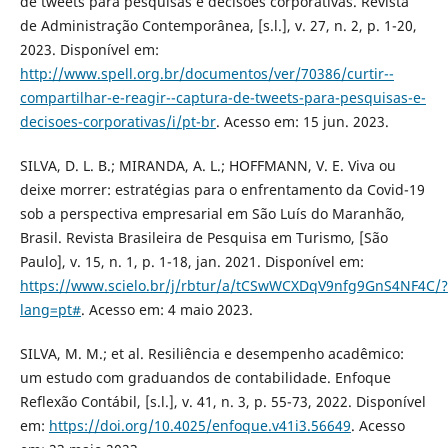
de tweets para pesquisas e decisões corporativas. Revista
de Administração Contemporânea, [s.l.], v. 27, n. 2, p. 1-20,
2023. Disponível em:
http://www.spell.org.br/documentos/ver/70386/curtir--
compartilhar-e-reagir--captura-de-tweets-para-pesquisas-e-
decisoes-corporativas/i/pt-br
. Acesso em: 15 jun. 2023.
SILVA, D. L. B.; MIRANDA, A. L.; HOFFMANN, V. E. Viva ou
deixe morrer: estratégias para o enfrentamento da Covid-19
sob a perspectiva empresarial em São Luís do Maranhão,
Brasil. Revista Brasileira de Pesquisa em Turismo, [São
Paulo], v. 15, n. 1, p. 1-18, jan. 2021. Disponível em:
https://www.scielo.br/j/rbtur/a/tCSwWCXDqV9nfg9GnS4NF4C/?
lang=pt#
. Acesso em: 4 maio 2023.
SILVA, M. M.; et al. Resiliência e desempenho acadêmico:
um estudo com graduandos de contabilidade. Enfoque
Reflexão Contábil, [s.l.], v. 41, n. 3, p. 55-73, 2022. Disponível
em:
https://doi.org/10.4025/enfoque.v41i3.56649
. Acesso