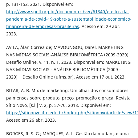
p. 131-152, 2021. Disponível em:
http://www.spell.org.br/documentos/ver/61340/efeitos-da-
pandemia-de-covid-19-sobre-a-sustentabilidade-economico-
financeira-de-empresas-brasileiras
. Acesso em: 29 abr.
2023.
AVILA, Álan Corrêa de; MAVOUNGOU, Darel. MARKETING
NAS MÍDIAS SOCIAIS-ANÁLISE BIBLIOMÉTRICA (2009-2020).
Desafio Online, v. 11, n. 1, 2023. Disponível em: MARKETING
NAS MÍDIAS SOCIAIS - ANÁLISE BIBLIOMÉTRICA (2009 -
2020) | Desafio Online (ufms.br). Acesso em 17 out. 2023.
BITAR, A. B. Mix de marketing: Um olhar dos consumidores
palmenses sobre produto, preço, promoção e praça. Revista
Sítio Novo, [s.l.] v. 2, p. 57-70, 2018. Disponível em:
https://sitionovo.ifto.edu.br/index.php/sitionovo/article/view/1
Acesso em 26 abr. 2023.
BORGES, R. S. G.; MARQUES, A. L. Gestão da mudança: uma