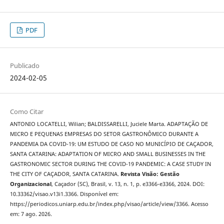
PDF
Publicado
2024-02-05
Como Citar
ANTONIO LOCATELLI, Wilian; BALDISSARELLI, Juciele Marta. ADAPTAÇÃO DE
MICRO E PEQUENAS EMPRESAS DO SETOR GASTRONÔMICO DURANTE A
PANDEMIA DA COVID-19: UM ESTUDO DE CASO NO MUNICÍPIO DE CAÇADOR,
SANTA CATARINA: ADAPTATION OF MICRO AND SMALL BUSINESSES IN THE
GASTRONOMIC SECTOR DURING THE COVID-19 PANDEMIC: A CASE STUDY IN
THE CITY OF CAÇADOR, SANTA CATARINA.
Revista Visão: Gestão
Organizacional
, Caçador (SC), Brasil, v. 13, n. 1, p. e3366-e3366, 2024. DOI:
10.33362/visao.v13i1.3366. Disponível em:
https://periodicos.uniarp.edu.br/index.php/visao/article/view/3366. Acesso
em: 7 ago. 2026.