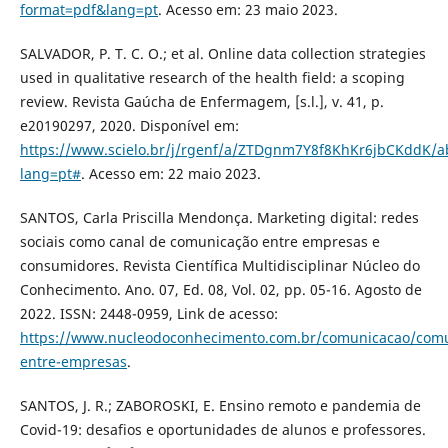
format=pdf&lang=pt
. Acesso em: 23 maio 2023.
SALVADOR, P. T. C. O.; et al. Online data collection strategies
used in qualitative research of the health field: a scoping
review. Revista Gaúcha de Enfermagem, [s.l.], v. 41, p.
e20190297, 2020. Disponível em:
https://www.scielo.br/j/rgenf/a/ZTDgnm7Y8f8KhKr6jbCKddK/ab
lang=pt#
. Acesso em: 22 maio 2023.
SANTOS, Carla Priscilla Mendonça. Marketing digital: redes
sociais como canal de comunicação entre empresas e
consumidores. Revista Científica Multidisciplinar Núcleo do
Conhecimento. Ano. 07, Ed. 08, Vol. 02, pp. 05-16. Agosto de
2022. ISSN: 2448-0959, Link de acesso:
https://www.nucleodoconhecimento.com.br/comunicacao/comu
entre-empresas
.
SANTOS, J. R.; ZABOROSKI, E. Ensino remoto e pandemia de
Covid-19: desafios e oportunidades de alunos e professores.