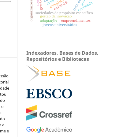
organizações híbridas.
contrato
compliance
covid-19.
economia
sociedades de propósito específico
gestão da inovação
empreendimentos
adaptação
jovens universitários
Indexadores, Bases de Dados,
Repositórios e Bibliotecas
issão
orial
sidade
stou
 do
r o
o
 do
a a
ome e