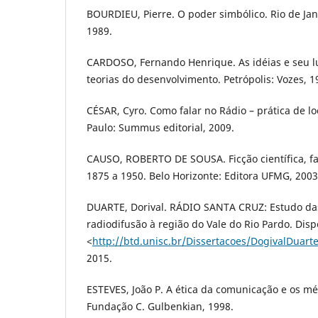
BOURDIEU, Pierre. O poder simbólico. Rio de Jane
1989.
CARDOSO, Fernando Henrique. As idéias e seu lu
teorias do desenvolvimento. Petrópolis: Vozes, 1
CÉSAR, Cyro. Como falar no Rádio – prática de l
Paulo: Summus editorial, 2009.
CAUSO, ROBERTO DE SOUSA. Ficção científica, fan
1875 a 1950. Belo Horizonte: Editora UFMG, 2003
DUARTE, Dorival. RÁDIO SANTA CRUZ: Estudo das
radiodifusão à região do Vale do Rio Pardo. Disp
<
http://btd.unisc.br/Dissertacoes/DogivalDuart
2015.
ESTEVES, João P. A ética da comunicação e os m
Fundação C. Gulbenkian, 1998.