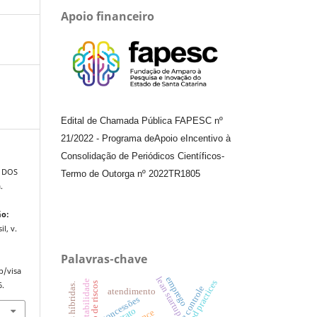
Apoio financeiro
Edital de Chamada Pública FAPESC nº
21/2022
-
Programa de
Apoio e
Incentivo à
Consolidação de Periódicos
Científicos
-
; DOS
Termo de Outorga nº
2022TR1805
.
ão:
il, v.
Palavras-chave
p/visa
emprego
lean startup
contabilidade
good practices
gestão de riscos
6.
teste de controle
atendimento
concessões