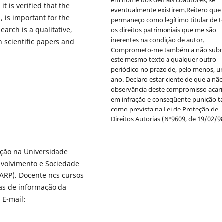
it is verified that the
eventualmente existirem.Reitero que
, is important for the
permaneço como legítimo titular de 
earch is a qualitative,
os direitos patrimoniais que me são
inerentes na condição de autor.
 scientific papers and
Comprometo-me também a não sub
este mesmo texto a qualquer outro
periódico no prazo de, pelo menos, u
ano. Declaro estar ciente de que a nã
observância deste compromisso acar
em infração e conseqüente punição ta
como prevista na Lei de Proteção de
Direitos Autorias (Nº9609, de 19/02/9
ção na Universidade
volvimento e Sociedade
IARP). Docente nos cursos
mas de informação da
 E-mail: