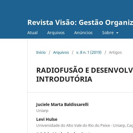
Revista Visão: Gestão Organi
Atual
Arquivos
Anúncios
Sobre
Início
/
Arquivos
/
v. 8 n. 1 (2019)
/
Artigos
RADIOFUSÃO E DESENVOL
INTRODUTÓRIA
Juciele Marta Baldissarelli
Uniarp
Levi Hulse
Universidade do Alto Vale do Rio do Peixe - Uniarp, Ca