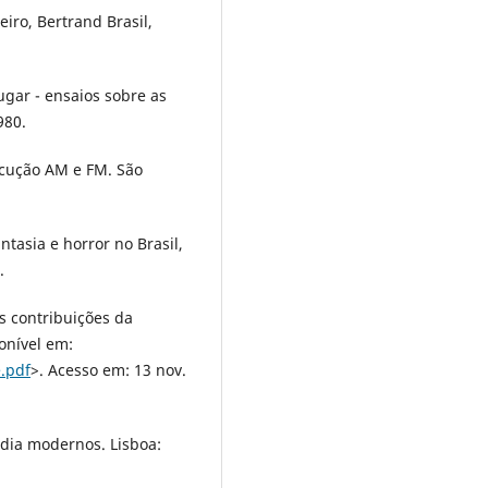
iro, Bertrand Brasil,
gar - ensaios sobre as
980.
ocução AM e FM. São
tasia e horror no Brasil,
.
 contribuições da
onível em:
e.pdf
>. Acesso em: 13 nov.
édia modernos. Lisboa: