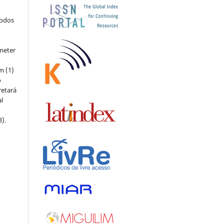
todos
meter
m (1)
o
retará
l
8).