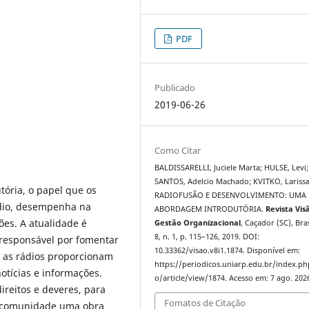
PDF
Publicado
2019-06-26
Como Citar
BALDISSARELLI, Juciele Marta; HULSE, Levi
SANTOS, Adelcio Machado; KVITKO, Larissa
tória, o papel que os
RADIOFUSÃO E DESENVOLVIMENTO: UMA
dio, desempenha na
ABORDAGEM INTRODUTÓRIA.
Revista Vis
es. A atualidade é
Gestão Organizacional
, Caçador (SC), Bras
8, n. 1, p. 115–126, 2019. DOI:
 responsável por fomentar
10.33362/visao.v8i1.1874. Disponível em:
, as rádios proporcionam
https://periodicos.uniarp.edu.br/index.ph
otícias e informações.
o/article/view/1874. Acesso em: 7 ago. 202
ireitos e deveres, para
Fomatos de Citação
a comunidade uma obra