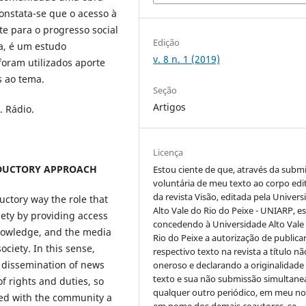
onstata-se que o acesso à
e para o progresso social
Edição
a, é um estudo
v. 8 n. 1 (2019)
foram utilizados aporte
s ao tema.
Seção
Artigos
. Rádio.
Licença
ODUCTORY APPROACH
Estou ciente de que, através da subm
voluntária de meu texto ao corpo edit
da revista Visão, editada pela Univer
ductory way the role that
Alto Vale do Rio do Peixe - UNIARP, e
iety by providing access
concedendo à Universidade Alto Vale
knowledge, and the media
Rio do Peixe a autorização de publica
ociety. In this sense,
respectivo texto na revista a título nã
 dissemination of news
oneroso e declarando a originalidade
texto e sua não submissão simultane
f rights and duties, so
qualquer outro periódico, em meu n
ed with the community a
em nome dos demais coautores, se