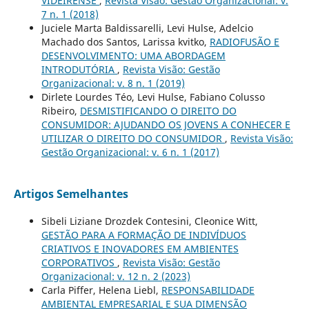
VIDEIRENSE
,
Revista Visão: Gestão Organizacional: v.
7 n. 1 (2018)
Juciele Marta Baldissarelli, Levi Hulse, Adelcio
Machado dos Santos, Larissa kvitko,
RADIOFUSÃO E
DESENVOLVIMENTO: UMA ABORDAGEM
INTRODUTÓRIA
,
Revista Visão: Gestão
Organizacional: v. 8 n. 1 (2019)
Dirlete Lourdes Téo, Levi Hulse, Fabiano Colusso
Ribeiro,
DESMISTIFICANDO O DIREITO DO
CONSUMIDOR: AJUDANDO OS JOVENS A CONHECER E
UTILIZAR O DIREITO DO CONSUMIDOR
,
Revista Visão:
Gestão Organizacional: v. 6 n. 1 (2017)
Artigos Semelhantes
Sibeli Liziane Drozdek Contesini, Cleonice Witt,
GESTÃO PARA A FORMAÇÃO DE INDIVÍDUOS
CRIATIVOS E INOVADORES EM AMBIENTES
CORPORATIVOS
,
Revista Visão: Gestão
Organizacional: v. 12 n. 2 (2023)
Carla Piffer, Helena Liebl,
RESPONSABILIDADE
AMBIENTAL EMPRESARIAL E SUA DIMENSÃO