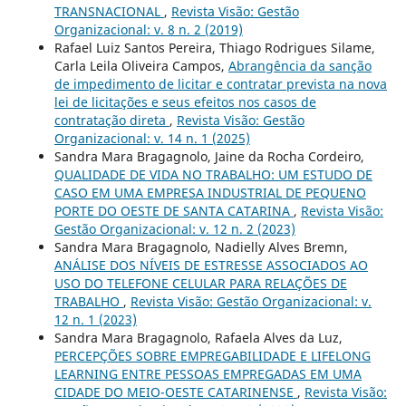
TRANSNACIONAL
,
Revista Visão: Gestão
Organizacional: v. 8 n. 2 (2019)
Rafael Luiz Santos Pereira, Thiago Rodrigues Silame,
Carla Leila Oliveira Campos,
Abrangência da sanção
de impedimento de licitar e contratar prevista na nova
lei de licitações e seus efeitos nos casos de
contratação direta
,
Revista Visão: Gestão
Organizacional: v. 14 n. 1 (2025)
Sandra Mara Bragagnolo, Jaine da Rocha Cordeiro,
QUALIDADE DE VIDA NO TRABALHO: UM ESTUDO DE
CASO EM UMA EMPRESA INDUSTRIAL DE PEQUENO
PORTE DO OESTE DE SANTA CATARINA
,
Revista Visão:
Gestão Organizacional: v. 12 n. 2 (2023)
Sandra Mara Bragagnolo, Nadielly Alves Bremn,
ANÁLISE DOS NÍVEIS DE ESTRESSE ASSOCIADOS AO
USO DO TELEFONE CELULAR PARA RELAÇÕES DE
TRABALHO
,
Revista Visão: Gestão Organizacional: v.
12 n. 1 (2023)
Sandra Mara Bragagnolo, Rafaela Alves da Luz,
PERCEPÇÕES SOBRE EMPREGABILIDADE E LIFELONG
LEARNING ENTRE PESSOAS EMPREGADAS EM UMA
CIDADE DO MEIO-OESTE CATARINENSE
,
Revista Visão: