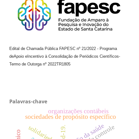
Edital de Chamada Pública FAPESC nº 21/2022
-
Programa
de
Apoio e
Incentivo à Consolidação de Periódicos
Científicos
-
Termo de Outorga nº
2022TR1805
Palavras-chave
organizações contábeis
sociedades de propósito específico
gestão da saúde
teste de controle
solidariedade
covid-19.