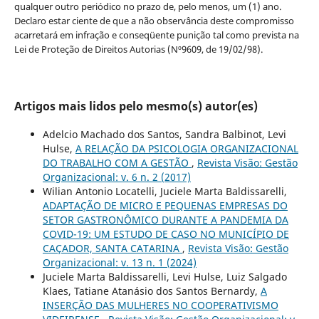
qualquer outro periódico no prazo de, pelo menos, um (1) ano.
Declaro estar ciente de que a não observância deste compromisso
acarretará em infração e conseqüente punição tal como prevista na
Lei de Proteção de Direitos Autorias (Nº9609, de 19/02/98).
Artigos mais lidos pelo mesmo(s) autor(es)
Adelcio Machado dos Santos, Sandra Balbinot, Levi
Hulse,
A RELAÇÃO DA PSICOLOGIA ORGANIZACIONAL
DO TRABALHO COM A GESTÃO
,
Revista Visão: Gestão
Organizacional: v. 6 n. 2 (2017)
Wilian Antonio Locatelli, Juciele Marta Baldissarelli,
ADAPTAÇÃO DE MICRO E PEQUENAS EMPRESAS DO
SETOR GASTRONÔMICO DURANTE A PANDEMIA DA
COVID-19: UM ESTUDO DE CASO NO MUNICÍPIO DE
CAÇADOR, SANTA CATARINA
,
Revista Visão: Gestão
Organizacional: v. 13 n. 1 (2024)
Juciele Marta Baldissarelli, Levi Hulse, Luiz Salgado
Klaes, Tatiane Atanásio dos Santos Bernardy,
A
INSERÇÃO DAS MULHERES NO COOPERATIVISMO