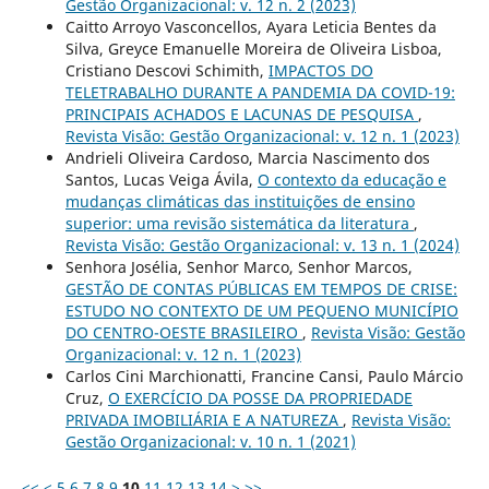
Gestão Organizacional: v. 12 n. 2 (2023)
Caitto Arroyo Vasconcellos, Ayara Leticia Bentes da
Silva, Greyce Emanuelle Moreira de Oliveira Lisboa,
Cristiano Descovi Schimith,
IMPACTOS DO
TELETRABALHO DURANTE A PANDEMIA DA COVID-19:
PRINCIPAIS ACHADOS E LACUNAS DE PESQUISA
,
Revista Visão: Gestão Organizacional: v. 12 n. 1 (2023)
Andrieli Oliveira Cardoso, Marcia Nascimento dos
Santos, Lucas Veiga Ávila,
O contexto da educação e
mudanças climáticas das instituições de ensino
superior: uma revisão sistemática da literatura
,
Revista Visão: Gestão Organizacional: v. 13 n. 1 (2024)
Senhora Josélia, Senhor Marco, Senhor Marcos,
GESTÃO DE CONTAS PÚBLICAS EM TEMPOS DE CRISE:
ESTUDO NO CONTEXTO DE UM PEQUENO MUNICÍPIO
DO CENTRO-OESTE BRASILEIRO
,
Revista Visão: Gestão
Organizacional: v. 12 n. 1 (2023)
Carlos Cini Marchionatti, Francine Cansi, Paulo Márcio
Cruz,
O EXERCÍCIO DA POSSE DA PROPRIEDADE
PRIVADA IMOBILIÁRIA E A NATUREZA
,
Revista Visão:
Gestão Organizacional: v. 10 n. 1 (2021)
<<
<
5
6
7
8
9
10
11
12
13
14
>
>>