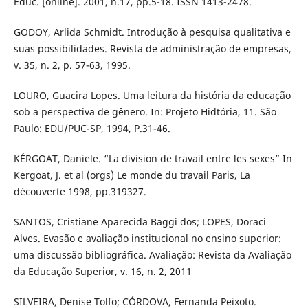
Educ. [online]. 2001, n.17, pp.5-18. ISSN 1413-2478.
GODOY, Arlida Schmidt. Introdução à pesquisa qualitativa e
suas possibilidades. Revista de administração de empresas,
v. 35, n. 2, p. 57-63, 1995.
LOURO, Guacira Lopes. Uma leitura da história da educação
sob a perspectiva de gênero. In: Projeto Hidtória, 11. São
Paulo: EDU/PUC-SP, 1994, P.31-46.
KÉRGOAT, Daniele. “La division de travail entre les sexes” In
Kergoat, J. et al (orgs) Le monde du travail Paris, La
découverte 1998, pp.319327.
SANTOS, Cristiane Aparecida Baggi dos; LOPES, Doraci
Alves. Evasão e avaliação institucional no ensino superior:
uma discussão bibliográfica. Avaliação: Revista da Avaliação
da Educação Superior, v. 16, n. 2, 2011
SILVEIRA, Denise Tolfo; CÓRDOVA, Fernanda Peixoto.