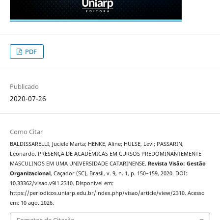
PDF
Publicado
2020-07-26
Como Citar
BALDISSARELLI, Juciele Marta; HENKE, Aline; HULSE, Levi; PASSARIN,
Leonardo. PRESENÇA DE ACADÊMICAS EM CURSOS PREDOMINANTEMENTE
MASCULINOS EM UMA UNIVERSIDADE CATARINENSE.
Revista Visão: Gestão
Organizacional
, Caçador (SC), Brasil, v. 9, n. 1, p. 150–159, 2020. DOI:
10.33362/visao.v9i1.2310. Disponível em:
https://periodicos.uniarp.edu.br/index.php/visao/article/view/2310. Acesso
em: 10 ago. 2026.