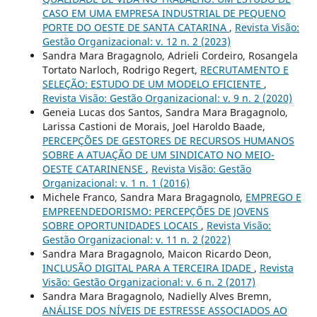
CASO EM UMA EMPRESA INDUSTRIAL DE PEQUENO
PORTE DO OESTE DE SANTA CATARINA
,
Revista Visão:
Gestão Organizacional: v. 12 n. 2 (2023)
Sandra Mara Bragagnolo, Adrieli Cordeiro, Rosangela
Tortato Narloch, Rodrigo Regert,
RECRUTAMENTO E
SELEÇÃO: ESTUDO DE UM MODELO EFICIENTE
,
Revista Visão: Gestão Organizacional: v. 9 n. 2 (2020)
Geneia Lucas dos Santos, Sandra Mara Bragagnolo,
Larissa Castioni de Morais, Joel Haroldo Baade,
PERCEPÇÕES DE GESTORES DE RECURSOS HUMANOS
SOBRE A ATUAÇÃO DE UM SINDICATO NO MEIO-
OESTE CATARINENSE
,
Revista Visão: Gestão
Organizacional: v. 1 n. 1 (2016)
Michele Franco, Sandra Mara Bragagnolo,
EMPREGO E
EMPREENDEDORISMO: PERCEPÇÕES DE JOVENS
SOBRE OPORTUNIDADES LOCAIS
,
Revista Visão:
Gestão Organizacional: v. 11 n. 2 (2022)
Sandra Mara Bragagnolo, Maicon Ricardo Deon,
INCLUSÃO DIGITAL PARA A TERCEIRA IDADE
,
Revista
Visão: Gestão Organizacional: v. 6 n. 2 (2017)
Sandra Mara Bragagnolo, Nadielly Alves Bremn,
ANÁLISE DOS NÍVEIS DE ESTRESSE ASSOCIADOS AO