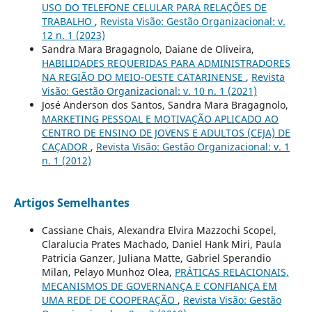
USO DO TELEFONE CELULAR PARA RELAÇÕES DE
TRABALHO
,
Revista Visão: Gestão Organizacional: v.
12 n. 1 (2023)
Sandra Mara Bragagnolo, Daiane de Oliveira,
HABILIDADES REQUERIDAS PARA ADMINISTRADORES
NA REGIÃO DO MEIO-OESTE CATARINENSE
,
Revista
Visão: Gestão Organizacional: v. 10 n. 1 (2021)
José Anderson dos Santos, Sandra Mara Bragagnolo,
MARKETING PESSOAL E MOTIVAÇÃO APLICADO AO
CENTRO DE ENSINO DE JOVENS E ADULTOS (CEJA) DE
CAÇADOR
,
Revista Visão: Gestão Organizacional: v. 1
n. 1 (2012)
Artigos Semelhantes
Cassiane Chais, Alexandra Elvira Mazzochi Scopel,
Claralucia Prates Machado, Daniel Hank Miri, Paula
Patricia Ganzer, Juliana Matte, Gabriel Sperandio
Milan, Pelayo Munhoz Olea,
PRÁTICAS RELACIONAIS,
MECANISMOS DE GOVERNANÇA E CONFIANÇA EM
UMA REDE DE COOPERAÇÃO
,
Revista Visão: Gestão