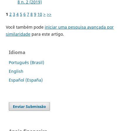
8 n. 2 (2019)
1
2
3
4
5
6
7
8
9
10
>
>>
Você também pode
iniciar uma pesquisa avançada por
similaridade
para este artigo.
Idioma
Português (Brasil)
English
Español (España)
Enviar Submissão