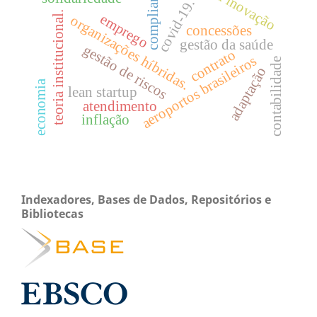
compliance
covid-19.
teoria institucional.
emprego
organizações híbridas.
concessões
gestão da saúde
gestão de riscos
contrato
aeroportos brasileiros
contabilidade
adaptação
economia
lean startup
atendimento
inflação
Indexadores, Bases de Dados, Repositórios e
Bibliotecas