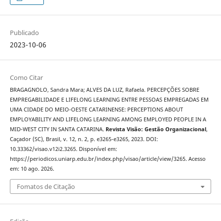
Publicado
2023-10-06
Como Citar
BRAGAGNOLO, Sandra Mara; ALVES DA LUZ, Rafaela. PERCEPÇÕES SOBRE
EMPREGABILIDADE E LIFELONG LEARNING ENTRE PESSOAS EMPREGADAS EM
UMA CIDADE DO MEIO-OESTE CATARINENSE: PERCEPTIONS ABOUT
EMPLOYABILITY AND LIFELONG LEARNING AMONG EMPLOYED PEOPLE IN A
MID-WEST CITY IN SANTA CATARINA.
Revista Visão: Gestão Organizacional
,
Caçador (SC), Brasil, v. 12, n. 2, p. e3265-e3265, 2023. DOI:
10.33362/visao.v12i2.3265. Disponível em:
https://periodicos.uniarp.edu.br/index.php/visao/article/view/3265. Acesso
em: 10 ago. 2026.
Fomatos de Citação