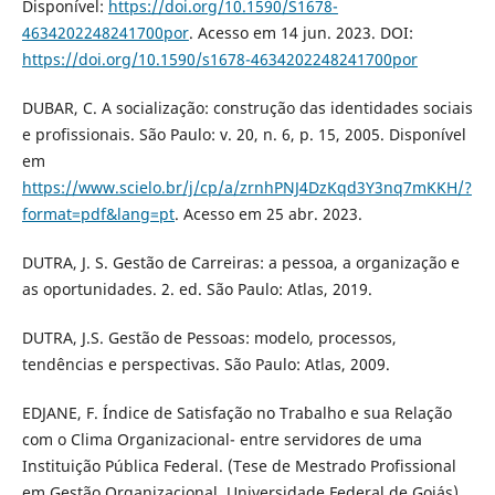
Disponível:
https://doi.org/10.1590/S1678-
4634202248241700por
. Acesso em 14 jun. 2023. DOI:
https://doi.org/10.1590/s1678-4634202248241700por
DUBAR, C. A socialização: construção das identidades sociais
e profissionais. São Paulo: v. 20, n. 6, p. 15, 2005. Disponível
em
https://www.scielo.br/j/cp/a/zrnhPNJ4DzKqd3Y3nq7mKKH/?
format=pdf&lang=pt
. Acesso em 25 abr. 2023.
DUTRA, J. S. Gestão de Carreiras: a pessoa, a organização e
as oportunidades. 2. ed. São Paulo: Atlas, 2019.
DUTRA, J.S. Gestão de Pessoas: modelo, processos,
tendências e perspectivas. São Paulo: Atlas, 2009.
EDJANE, F. Índice de Satisfação no Trabalho e sua Relação
com o Clima Organizacional- entre servidores de uma
Instituição Pública Federal. (Tese de Mestrado Profissional
em Gestão Organizacional, Universidade Federal de Goiás).