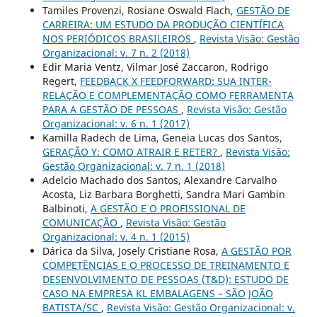
Tamiles Provenzi, Rosiane Oswald Flach,
GESTÃO DE
CARREIRA: UM ESTUDO DA PRODUÇÃO CIENTÍFICA
NOS PERIÓDICOS BRASILEIROS
,
Revista Visão: Gestão
Organizacional: v. 7 n. 2 (2018)
Edir Maria Ventz, Vilmar José Zaccaron, Rodrigo
Regert,
FEEDBACK X FEEDFORWARD: SUA INTER-
RELAÇÃO E COMPLEMENTAÇÃO COMO FERRAMENTA
PARA A GESTÃO DE PESSOAS
,
Revista Visão: Gestão
Organizacional: v. 6 n. 1 (2017)
Kamilla Radech de Lima, Geneia Lucas dos Santos,
GERAÇÃO Y: COMO ATRAIR E RETER?
,
Revista Visão:
Gestão Organizacional: v. 7 n. 1 (2018)
Adelcio Machado dos Santos, Alexandre Carvalho
Acosta, Liz Barbara Borghetti, Sandra Mari Gambin
Balbinoti,
A GESTÃO E O PROFISSIONAL DE
COMUNICAÇÃO
,
Revista Visão: Gestão
Organizacional: v. 4 n. 1 (2015)
Dárica da Silva, Josely Cristiane Rosa,
A GESTÃO POR
COMPETÊNCIAS E O PROCESSO DE TREINAMENTO E
DESENVOLVIMENTO DE PESSOAS (T&D): ESTUDO DE
CASO NA EMPRESA KL EMBALAGENS – SÃO JOÃO
BATISTA/SC
,
Revista Visão: Gestão Organizacional: v.