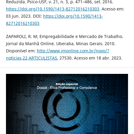
Reduzida. Psico-USF, v. 21, n. 3, p. 471–486, set. 2016.
https://doi.org/10.1590/1413-82712016210303
. Acesso em:
03 jun. 2023. DOI:
https://doi.org/10.1590/1413-
82712016210303
ZAPAROLI, R. M; Empregabilidade e Mercado de Trabalho.
Jornal da Manhã Online. Uberaba. Minas Gerais. 2010.
Disponível em:
http://www.jmonline.com.br/novo/?
noticias,22,ARTICULISTAS
, 27530. Acesso em 18 abr. 2023.