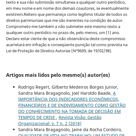
texto e sua não submissão simultanea a qualquer outro periódico,
em meu nome e em nome dos demais coautores, se eventualmente
existirem.Reitero que permaneço como legítimo titular de todos os
direitos patrimoniais que me são inerentes na condição de autor.
Comprometo-me também a não submeter este mesmo texto a
qualquer outro periódico no prazo de, pelo menos, um (1) ano.
Declaro estar ciente de que a não observância deste compromisso
acarretará em infração e conseqüente punição tal como prevista na
Lei de Proteção de Direitos Autorias (Nº9609, de 19/02/98).
Artigos mais lidos pelo mesmo(s) autor(es)
Rodrigo Regert, Gilberto Medeiros Borges Junior,
Sandra Mara Bragagnolo, Joel Haroldo Baade,
A
IMPORTÂNCIA DOS INDICADORES ECONÔMICOS,
FINANCEIROS E DE ENDIVIDAMENTO COMO GESTÃO
DO CONHECIMENTO NA TOMADA DE DECISÃO EM
TEMPOS DE CRISE
,
Revista Visão: Gestão
Organizacional: v. 7 n. 2 (2018)
Sandra Mara Bragagnolo, Jaine da Rocha Cordeiro,
QUALIDADE DE VIDA NO TRABALHO: UM ESTUDO DE