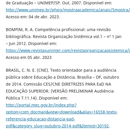
de Graduação – UNIMEP/SP. Out. 2007. Disponível em:
http://www.unimep.br/phpg/mostraacademica/anais/5mostra/
Acesso em: 04 de abr. 2023.
BOMFIM, R. A. Competência profissional: uma revisão
bibliográfica. Revista Organização Sistêmica vol.1 – nº 1 Jan
– Jun 2012. Disponível em:
https://www.revistasuninter.com/revistaorganizacaosistemica/
Acesso em 05 abr. 2023
BRASIL, C. N. E. (CNE). Texto orientador para a audiência
pública sobre Educação a Distância. Brasília – DF, outubro
de 2014. Comissão CES/CNE DIRETRIZES PARA EaD NA
EDUCAÇÃO SUPERIOR. (VERSÃO PRELIMINAR Audiência
Pública 7.11.14). Disponível em:
http://portal.mec.gov.br/index.php?
option=com_docman&view=download&alias=16558-texto-
referencia-educacao-distancia-ead-
pdf&category_slug=outubro-2014-pdf&Itemid=30192
.