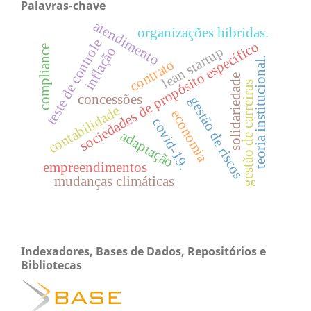
Palavras-chave
atendimento
organizações híbridas.
teste de controle
sociedades de propósito específico
compliance
lean startup
inflação
teoria institucional.
contrato
solidariedade
gestão de carreiras
concessões
gestão de riscos
contabilidade
economia
covid-19.
adaptação
empreendimentos
mudanças climáticas
Indexadores, Bases de Dados, Repositórios e
Bibliotecas