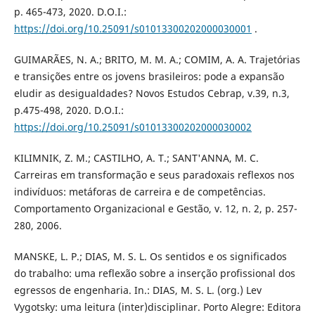
p. 465-473, 2020. D.O.I.:
https://doi.org/10.25091/s01013300202000030001
.
GUIMARÃES, N. A.; BRITO, M. M. A.; COMIM, A. A. Trajetórias
e transições entre os jovens brasileiros: pode a expansão
eludir as desigualdades? Novos Estudos Cebrap, v.39, n.3,
p.475-498, 2020. D.O.I.:
https://doi.org/10.25091/s01013300202000030002
KILIMNIK, Z. M.; CASTILHO, A. T.; SANT'ANNA, M. C.
Carreiras em transformação e seus paradoxais reflexos nos
indivíduos: metáforas de carreira e de competências.
Comportamento Organizacional e Gestão, v. 12, n. 2, p. 257-
280, 2006.
MANSKE, L. P.; DIAS, M. S. L. Os sentidos e os significados
do trabalho: uma reflexão sobre a inserção profissional dos
egressos de engenharia. In.: DIAS, M. S. L. (org.) Lev
Vygotsky: uma leitura (inter)disciplinar. Porto Alegre: Editora