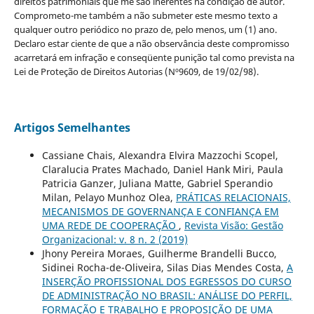
direitos patrimoniais que me são inerentes na condição de autor.
Comprometo-me também a não submeter este mesmo texto a
qualquer outro periódico no prazo de, pelo menos, um (1) ano.
Declaro estar ciente de que a não observância deste compromisso
acarretará em infração e conseqüente punição tal como prevista na
Lei de Proteção de Direitos Autorias (Nº9609, de 19/02/98).
Artigos Semelhantes
Cassiane Chais, Alexandra Elvira Mazzochi Scopel,
Claralucia Prates Machado, Daniel Hank Miri, Paula
Patricia Ganzer, Juliana Matte, Gabriel Sperandio
Milan, Pelayo Munhoz Olea,
PRÁTICAS RELACIONAIS,
MECANISMOS DE GOVERNANÇA E CONFIANÇA EM
UMA REDE DE COOPERAÇÃO
,
Revista Visão: Gestão
Organizacional: v. 8 n. 2 (2019)
Jhony Pereira Moraes, Guilherme Brandelli Bucco,
Sidinei Rocha-de-Oliveira, Silas Dias Mendes Costa,
A
INSERÇÃO PROFISSIONAL DOS EGRESSOS DO CURSO
DE ADMINISTRAÇÃO NO BRASIL: ANÁLISE DO PERFIL,
FORMAÇÃO E TRABALHO E PROPOSIÇÃO DE UMA