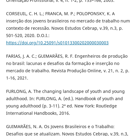
Orientação Profissional, v. 4, n. 1-2, p. 153–166, 2003.
CORSEUIL, C. H. L.; FRANCA, M. P.; POLOPONSKY, K. A
inserção dos jovens brasileiros no mercado de trabalho num
contexto de recessão. Novos Estudos Cebrap, v.39, n.3, p.
501-520, 2020. D.O.I.:
https://doi.org/10.25091/s01013300202000030003
FARIAS, J. A. C.; GUIMARÃES, R. F. Engenheiros de produção
no brasil: lacunas e desafios da formação e inserção no
mercado de trabalho. Revista Produção Online, v. 21, n. 2, p.
1-16, 2021.
FURLONG, A. The changing landscape of youth and young
adulthood. In: FURLONG, A. (ed.). Handbook of youth and
young adulthood (p. 3-11). 2ª ed. New York: Routledge
International Handbooks, 2016.
GUIMARÃES, N. A. Os Jovens Brasileiros e o Trabalho:
Desafios que se atualizam. Novos Estudos Cebrap, v.39, n.3,