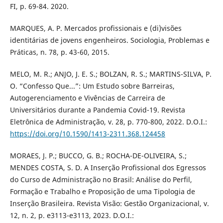
FI, p. 69-84. 2020.
MARQUES, A. P. Mercados profissionais e (di)visões
identitárias de jovens engenheiros. Sociologia, Problemas e
Práticas, n. 78, p. 43-60, 2015.
MELO, M. R.; ANJO, J. E. S.; BOLZAN, R. S.; MARTINS-SILVA, P.
O. “Confesso Que...”: Um Estudo sobre Barreiras,
Autogerenciamento e Vivências de Carreira de
Universitários durante a Pandemia Covid-19. Revista
Eletrônica de Administração, v. 28, p. 770-800, 2022. D.O.I.:
https://doi.org/10.1590/1413-2311.368.124458
MORAES, J. P.; BUCCO, G. B.; ROCHA-DE-OLIVEIRA, S.;
MENDES COSTA, S. D. A Inserção Profissional dos Egressos
do Curso de Administração no Brasil: Análise do Perfil,
Formação e Trabalho e Proposição de uma Tipologia de
Inserção Brasileira. Revista Visão: Gestão Organizacional, v.
12, n. 2, p. e3113-e3113, 2023. D.O.I.: