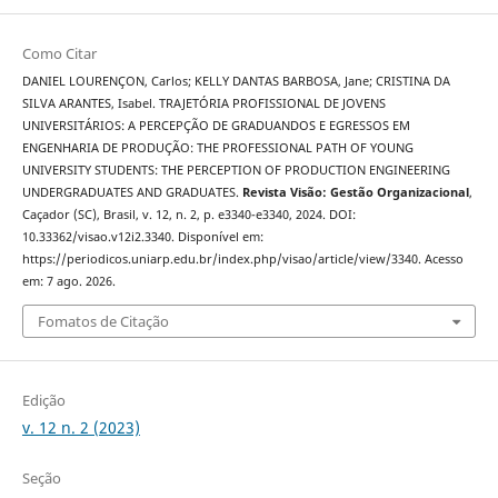
Como Citar
DANIEL LOURENÇON, Carlos; KELLY DANTAS BARBOSA, Jane; CRISTINA DA
SILVA ARANTES, Isabel. TRAJETÓRIA PROFISSIONAL DE JOVENS
UNIVERSITÁRIOS: A PERCEPÇÃO DE GRADUANDOS E EGRESSOS EM
ENGENHARIA DE PRODUÇÃO: THE PROFESSIONAL PATH OF YOUNG
UNIVERSITY STUDENTS: THE PERCEPTION OF PRODUCTION ENGINEERING
UNDERGRADUATES AND GRADUATES.
Revista Visão: Gestão Organizacional
,
Caçador (SC), Brasil, v. 12, n. 2, p. e3340-e3340, 2024. DOI:
10.33362/visao.v12i2.3340. Disponível em:
https://periodicos.uniarp.edu.br/index.php/visao/article/view/3340. Acesso
em: 7 ago. 2026.
Fomatos de Citação
Edição
v. 12 n. 2 (2023)
Seção