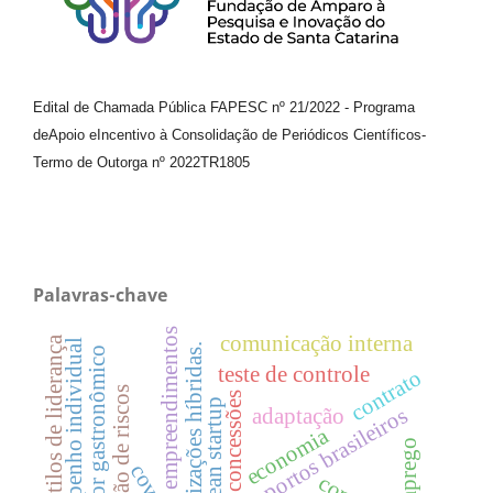
Edital de Chamada Pública FAPESC nº 21/2022
-
Programa
de
Apoio e
Incentivo à Consolidação de Periódicos
Científicos
-
Termo de Outorga nº
2022TR1805
Palavras-chave
empreendimentos
comunicação interna
estilos de liderança
desempenho individual
organizações híbridas.
setor gastronômico
teste de controle
contrato
gestão de riscos
concessões
lean startup
aeroportos brasileiros
adaptação
economia
emprego