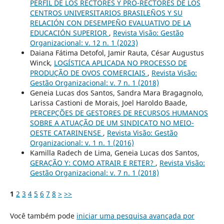
PERFIL DE LOS RECTORES Y PRO-RECTORES DE LOS
CENTROS UNIVERSITARIOS BRASILEÑOS Y SU
RELACIÓN CON DESEMPEÑO EVALUATIVO DE LA
EDUCACIÓN SUPERIOR
,
Revista Visão: Gestão
Organizacional: v. 12 n. 1 (2023)
Daiana Fátima Detofol, Jamir Rauta, César Augustus
Winck,
LOGÍSTICA APLICADA NO PROCESSO DE
PRODUÇÃO DE OVOS COMERCIAIS
,
Revista Visão:
Gestão Organizacional: v. 7 n. 1 (2018)
Geneia Lucas dos Santos, Sandra Mara Bragagnolo,
Larissa Castioni de Morais, Joel Haroldo Baade,
PERCEPÇÕES DE GESTORES DE RECURSOS HUMANOS
SOBRE A ATUAÇÃO DE UM SINDICATO NO MEIO-
OESTE CATARINENSE
,
Revista Visão: Gestão
Organizacional: v. 1 n. 1 (2016)
Kamilla Radech de Lima, Geneia Lucas dos Santos,
GERAÇÃO Y: COMO ATRAIR E RETER?
,
Revista Visão:
Gestão Organizacional: v. 7 n. 1 (2018)
1
2
3
4
5
6
7
8
>
>>
Você também pode
iniciar uma pesquisa avançada por