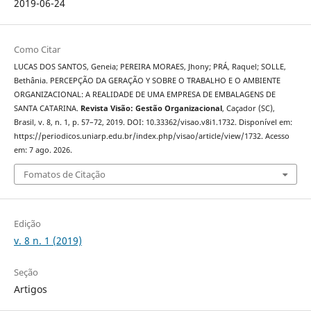
2019-06-24
Como Citar
LUCAS DOS SANTOS, Geneia; PEREIRA MORAES, Jhony; PRÁ, Raquel; SOLLE,
Bethânia. PERCEPÇÃO DA GERAÇÃO Y SOBRE O TRABALHO E O AMBIENTE
ORGANIZACIONAL: A REALIDADE DE UMA EMPRESA DE EMBALAGENS DE
SANTA CATARINA.
Revista Visão: Gestão Organizacional
, Caçador (SC),
Brasil, v. 8, n. 1, p. 57–72, 2019. DOI: 10.33362/visao.v8i1.1732. Disponível em:
https://periodicos.uniarp.edu.br/index.php/visao/article/view/1732. Acesso
em: 7 ago. 2026.
Fomatos de Citação
Edição
v. 8 n. 1 (2019)
Seção
Artigos