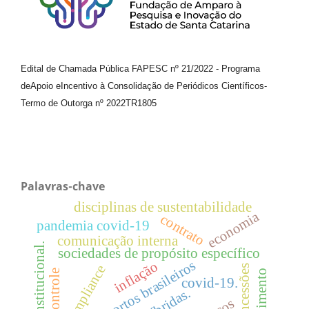
Edital de Chamada Pública FAPESC nº 21/2022
-
Programa
de
Apoio e
Incentivo à Consolidação de Periódicos
Científicos
-
Termo de Outorga nº
2022TR1805
Palavras-chave
disciplinas de sustentabilidade
economia
contrato
pandemia covid-19
comunicação interna
teoria institucional.
sociedades de propósito específico
aeroportos brasileiros
inflação
compliance
concessões
atendimento
covid-19.