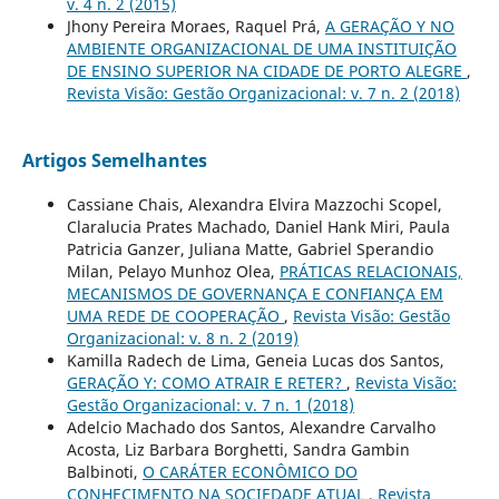
v. 4 n. 2 (2015)
Jhony Pereira Moraes, Raquel Prá,
A GERAÇÃO Y NO
AMBIENTE ORGANIZACIONAL DE UMA INSTITUIÇÃO
DE ENSINO SUPERIOR NA CIDADE DE PORTO ALEGRE
,
Revista Visão: Gestão Organizacional: v. 7 n. 2 (2018)
Artigos Semelhantes
Cassiane Chais, Alexandra Elvira Mazzochi Scopel,
Claralucia Prates Machado, Daniel Hank Miri, Paula
Patricia Ganzer, Juliana Matte, Gabriel Sperandio
Milan, Pelayo Munhoz Olea,
PRÁTICAS RELACIONAIS,
MECANISMOS DE GOVERNANÇA E CONFIANÇA EM
UMA REDE DE COOPERAÇÃO
,
Revista Visão: Gestão
Organizacional: v. 8 n. 2 (2019)
Kamilla Radech de Lima, Geneia Lucas dos Santos,
GERAÇÃO Y: COMO ATRAIR E RETER?
,
Revista Visão:
Gestão Organizacional: v. 7 n. 1 (2018)
Adelcio Machado dos Santos, Alexandre Carvalho
Acosta, Liz Barbara Borghetti, Sandra Gambin
Balbinoti,
O CARÁTER ECONÔMICO DO
CONHECIMENTO NA SOCIEDADE ATUAL
,
Revista