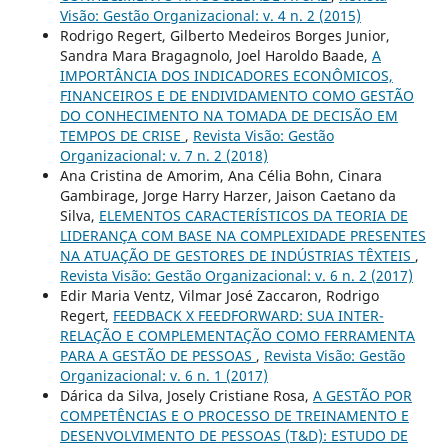
Visão: Gestão Organizacional: v. 4 n. 2 (2015)
Rodrigo Regert, Gilberto Medeiros Borges Junior,
Sandra Mara Bragagnolo, Joel Haroldo Baade,
A
IMPORTÂNCIA DOS INDICADORES ECONÔMICOS,
FINANCEIROS E DE ENDIVIDAMENTO COMO GESTÃO
DO CONHECIMENTO NA TOMADA DE DECISÃO EM
TEMPOS DE CRISE
,
Revista Visão: Gestão
Organizacional: v. 7 n. 2 (2018)
Ana Cristina de Amorim, Ana Célia Bohn, Cinara
Gambirage, Jorge Harry Harzer, Jaison Caetano da
Silva,
ELEMENTOS CARACTERÍSTICOS DA TEORIA DE
LIDERANÇA COM BASE NA COMPLEXIDADE PRESENTES
NA ATUAÇÃO DE GESTORES DE INDÚSTRIAS TÊXTEIS
,
Revista Visão: Gestão Organizacional: v. 6 n. 2 (2017)
Edir Maria Ventz, Vilmar José Zaccaron, Rodrigo
Regert,
FEEDBACK X FEEDFORWARD: SUA INTER-
RELAÇÃO E COMPLEMENTAÇÃO COMO FERRAMENTA
PARA A GESTÃO DE PESSOAS
,
Revista Visão: Gestão
Organizacional: v. 6 n. 1 (2017)
Dárica da Silva, Josely Cristiane Rosa,
A GESTÃO POR
COMPETÊNCIAS E O PROCESSO DE TREINAMENTO E
DESENVOLVIMENTO DE PESSOAS (T&D): ESTUDO DE