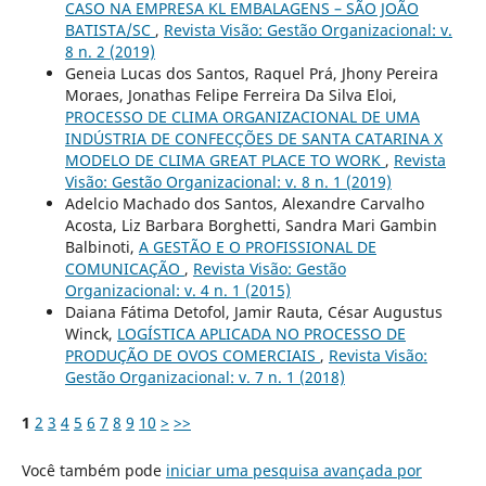
CASO NA EMPRESA KL EMBALAGENS – SÃO JOÃO
BATISTA/SC
,
Revista Visão: Gestão Organizacional: v.
8 n. 2 (2019)
Geneia Lucas dos Santos, Raquel Prá, Jhony Pereira
Moraes, Jonathas Felipe Ferreira Da Silva Eloi,
PROCESSO DE CLIMA ORGANIZACIONAL DE UMA
INDÚSTRIA DE CONFECÇÕES DE SANTA CATARINA X
MODELO DE CLIMA GREAT PLACE TO WORK
,
Revista
Visão: Gestão Organizacional: v. 8 n. 1 (2019)
Adelcio Machado dos Santos, Alexandre Carvalho
Acosta, Liz Barbara Borghetti, Sandra Mari Gambin
Balbinoti,
A GESTÃO E O PROFISSIONAL DE
COMUNICAÇÃO
,
Revista Visão: Gestão
Organizacional: v. 4 n. 1 (2015)
Daiana Fátima Detofol, Jamir Rauta, César Augustus
Winck,
LOGÍSTICA APLICADA NO PROCESSO DE
PRODUÇÃO DE OVOS COMERCIAIS
,
Revista Visão:
Gestão Organizacional: v. 7 n. 1 (2018)
1
2
3
4
5
6
7
8
9
10
>
>>
Você também pode
iniciar uma pesquisa avançada por