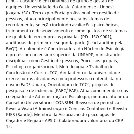
(UnC - Caçador) e em Dinâmica de grupo e gestão de
equipes (Universidade do Oeste Catarinense - Unoesc
Joaçaba/SC). Tem experiência profissional em gestão de
pessoas, atuou principalmente nos subsistemas de
recrutamento, seleção incluindo avaliações psicológicas,
treinamento e desenvolvimento e como gestora de sistemas
de qualidade em empresas privadas (RD - ISO 9001),
auditorias de primeira e segunda parte (Lead auditor pela
BVQI). Atualmente é Coordenadora do Núcleo de Psicologia
e professora no ensino superior da UNIARP, ministrando
disciplinas como Gestão de pessoas, Processos grupais,
Psicologia organizacional, Metodologia e Trabalho de
Conclusão de Curso - TCC; Ainda dentro da universidade
exerce outras atividades como professora conteudista no
ensino EaD/ Uniarp; Orientadora de TCC´s, projetos de
pesquisa e de extensão (PAEC/ FAP). Atua como membro nos
colegiados de Administração e Psicologia; membro titular do
Conselho Universitário - CONSUN. Revisora de periódico -
Revista Visão (Administração e Ciências Contábeis) e Revista
RIES (Saúde). Membro da Associação do psicólogos de
Caçador e Região - APSIC. Colaboradora voluntária do CRP
12.